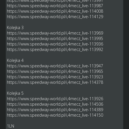
https://www.speedway-world.pl/i,4mecz_live-113991
https://www.speedway-world.pl/i,4mecz_live-113987
https://www.speedway-world.pl/i,4mecz_live-114008
https://www.speedway-world.pl/i,4mecz_live-114129
Kolejka 3
https://www.speedway-world.pl/i,4mecz_live-113969
https://www.speedway-world.pl/i,4mecz_live-113995
https://www.speedway-world.pl/i,4mecz_live-113936
https://www.speedway-world.pl/i,4mecz_live-113992
Kolejka 4
https://www.speedway-world.pl/i,4mecz_live-113947
https://www.speedway-world.pl/i,4mecz_live-113965
https://www.speedway-world.pl/i,4mecz_live-113923
https://www.speedway-world.pl/i,4mecz_live-114378
Kolejka 5
https://www.speedway-world.pl/i,4mecz_live-113926
https://www.speedway-world.pl/i,4mecz_live-114506
https://www.speedway-world.pl/i,4mecz_live-114389
https://www.speedway-world.pl/i,4mecz_live-114150
1LN