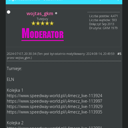
wojtas_gkm
Liczba postów: 4,471
Tutejszy
Liczba wątków: 593
Dołączył: Sep 2013
Drużyna: GKM 1979
2024-07-07, 20:30:34
#5
(Ten post był ostatnio modyfikowany: 2024-08-14, 20:49:59
przez
wojtas_gkm
.)
Turnieje:
ELN
Kolejka 1
https://www.speedway-world.pl/i,4mecz_live-113924
https://www.speedway-world.pl/i,4mecz_live-113997
https://www.speedway-world.pl/i,4mecz_live-113929
https://www.speedway-world.pl/i,4mecz_live-113935
Kolejka 2