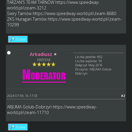
TARZAN'S TEAM TARNÓW
https://www.speedway-
world.pl/i,team-3212
Świry Tarnów
https://www.speedway-world.pl/i,team-8680
ZKS Huragan Tarnów
https://www.speedway-world.pl/i,team-
10299
Szukaj
Arkadiusz
Liczba postów: 892
KRZYZAK
Liczba wątków: 59
Dołączył: May 2016
Drużyna: ARJUMA Golub-
Dobrzyn
2024-07-09, 16:17:33
#2
ARJUMA Golub-Dobrzyń
https://www.speedway-
world.pl/i,team-11710
Szukaj