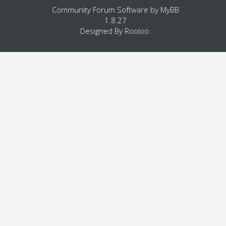
Community Forum Software by
MyBB
1.8.27
Designed By
Rooloo
.