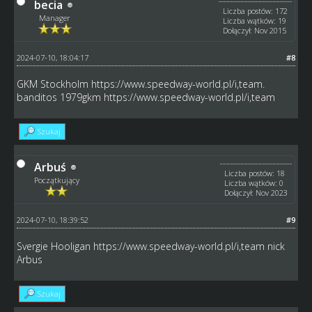
becia
Liczba postów: 172
Manager
Liczba wątków: 19
Dołączył: Nov 2015
2024-07-10, 18:04:17
#8
GKM Stockholm
https://www.speedway-world.pl/i,team
.
banditos 1979gkm
https://www.speedway-world.pl/i,team
Szukaj
Arbuś
Liczba postów: 18
Początkujący
Liczba wątków: 0
Dołączył: Nov 2023
2024-07-10, 18:39:52
#9
Svergie Hooligan
https://www.speedway-world.pl/i,team
nick
Arbus
Szukaj