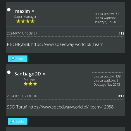
maxim
Liczba postów: 311
Super Manager
Liczba wątków: 0
Dołączył: Jun 2018
2024-07-11, 16:38:37
#12
PIECHRybnik
https://www.speedway-world.pl/i,team
Szukaj
SantiagoDD
Liczba postów: 138
Manager
Liczba wątków: 8
Dołączył: Nov 2013
2024-07-11, 21:01:46
#13
SDD Toruń
https://www.speedway-world.pl/i,team-12958
Szukaj