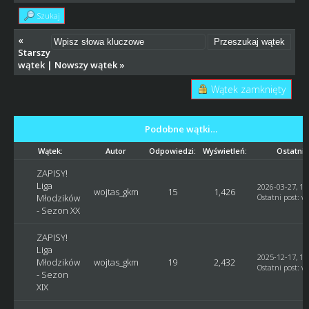
Szukaj
«
Starszy
wątek
|
Nowszy wątek
»
Wątek zamknięty
Podobne wątki…
Wątek:
Autor
Odpowiedzi:
Wyświetleń:
Ostatni 
ZAPISY!
Liga
2026-03-27, 18
wojtas_gkm
15
1,426
Młodzików
Ostatni post
:
w
- Sezon XX
ZAPISY!
Liga
2025-12-17, 19
Młodzików
wojtas_gkm
19
2,432
Ostatni post
:
w
- Sezon
XIX