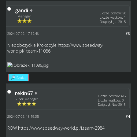
gandi
Liczba postów: 90
Manager
Liczba wątków: 1
Dołączył: Jul 2015
2024-07-09, 17:17:46
#3
Niedobczyckie Krokodyle
https://www.speedway-
world.pl/i,team-11086
Szukaj
rekin67
Liczba postów: 417
Super Manager
Liczba wątków: 0
Dołączył: Nov 2013
2024-07-09, 18:19:35
#4
ROW
https://www.speedway-world.pl/i,team-2984