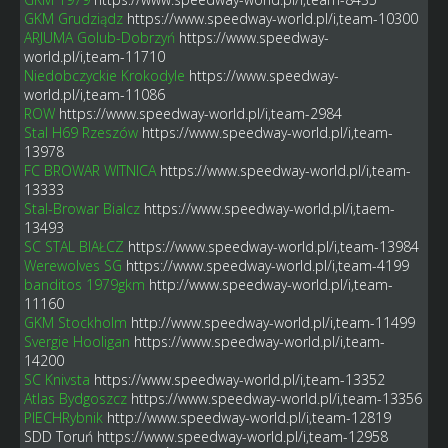
GKM Grudziądz
https://www.speedway-world.pl/i,team-10300
ARJUMA Golub-Dobrzyń
https://www.speedway-
world.pl/i,team-11710
Niedobczyckie Krokodyle
https://www.speedway-
world.pl/i,team-11086
ROW
https://www.speedway-world.pl/i,team-2984
Stal H69 Rzeszów
https://www.speedway-world.pl/i,team-
13978
FC BROWAR WITNICA
https://www.speedway-world.pl/i,team-
13333
Stal-Browar Bialcz
https://www.speedway-world.pl/i,taem-
13493
SC STAL BIAŁCZ
https://www.speedway-world.pl/i,team-13984
Werewolves SG
https://www.speedway-world.pl/i,team-4199
banditos 1979gkm
http://www.speedway-world.pl/i,team-
11160
GKM Stockholm
http://www.speedway-world.pl/i,team-11499
Svergie Hooligan
https://www.speedway-world.pl/i,team-
14200
SC Knivsta
https://www.speedway-world.pl/i,team-13352
Atlas Bydgoszcz
https://www.speedway-world.pl/i,team-13356
PIECHRybnik
http://www.speedway-world.pl/i,team-12819
SDD Toruń
https://www.speedway-world.pl/i,team-12958