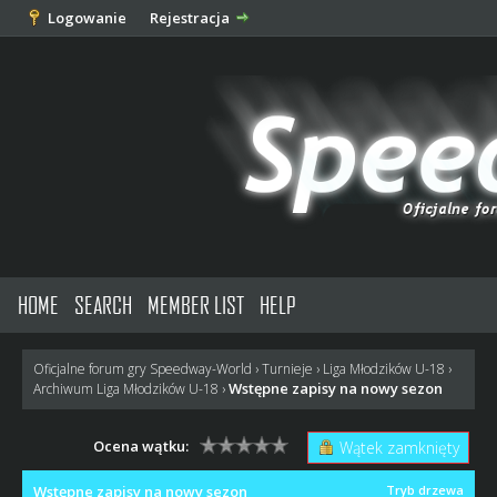
Logowanie
Rejestracja
HOME
SEARCH
MEMBER LIST
HELP
Oficjalne forum gry Speedway-World
›
Turnieje
›
Liga Młodzików U-18
›
Wstępne zapisy na nowy sezon
Archiwum Liga Młodzików U-18
›
Ocena wątku:
Wątek zamknięty
Wstępne zapisy na nowy sezon
Tryb drzewa