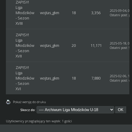
ZAPISY!
Liga
2025-09-04, 07
Młodzików
wojtas_gkm
18
3,356
Ostatni post
:
pu
- Sezon
XVIII
ZAPISY!
Liga
2025-05-18, 03
Młodzików
wojtas_gkm
20
11,171
Ostatni post
:
Si
- Sezon
XVII
ZAPISY!
Liga
2025-02-06, 18
Młodzików
wojtas_gkm
18
7,880
Ostatni post
:
w
- Sezon
XVI
Pokaż wersję do druku
Skocz do:
Użytkownicy przeglądający ten wątek: 1 gości