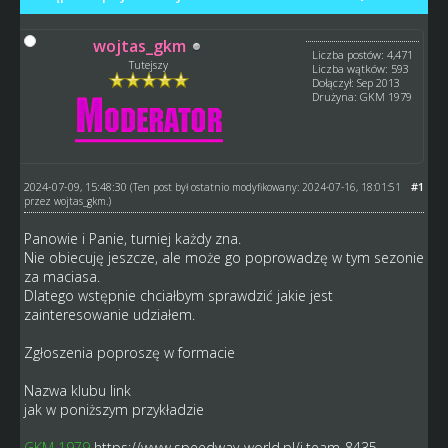
wojtas_gkm
Liczba postów: 4,471
Tutejszy
Liczba wątków: 593
Dołączył: Sep 2013
Drużyna: GKM 1979
2024-07-09, 15:48:30
#1
(Ten post był ostatnio modyfikowany: 2024-07-16, 18:01:51
przez
wojtas_gkm
.)
Panowie i Panie, turniej każdy zna.
Nie obiecuję jeszcze, ale może go poprowadzę w tym sezonie
za maciasa.
Dlatego wstępnie chciałbym sprawdzić jakie jest
zainteresowanie udziałem.
Zgłoszenia poproszę w formacie
Nazwa klubu link
jak w poniższym przykładzie
GKM 1979
https://www.speedway-world.pl/i,team-8435