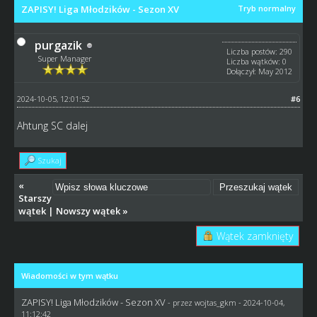
ZAPISY! Liga Młodzików - Sezon XV
Tryb normalny
purgazik
Liczba postów: 290
Super Manager
Liczba wątków: 0
Dołączył: May 2012
2024-10-05, 12:01:52
#6
Ahtung SC dalej
Szukaj
«
Starszy
wątek
|
Nowszy wątek
»
Wątek zamknięty
Wiadomości w tym wątku
ZAPISY! Liga Młodzików - Sezon XV
- przez
wojtas_gkm
- 2024-10-04,
11:12:42