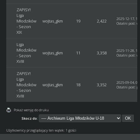
ZAPISY!
Liga
2025-12-17, 19
Młodzików
wojtas_gkm
19
2,422
Ostatni post
:
w
- Sezon
XIX
Liga
Młodzików
2025-11-28, 11
wojtas_gkm
11
3,358
- Sezon
Ostatni post
:
w
XVIII
ZAPISY!
Liga
2025-09-04, 07
Młodzików
wojtas_gkm
18
3,352
Ostatni post
:
pu
- Sezon
XVIII
Pokaż wersję do druku
Skocz do:
Użytkownicy przeglądający ten wątek: 1 gości