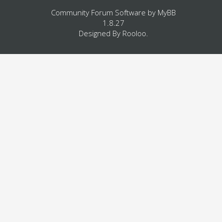
Community Forum Software by
MyBB
1.8.27
Designed By
Rooloo
.