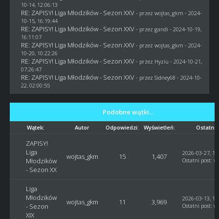
10-14, 12:06:13
RE: ZAPISY! Liga Młodzików - Sezon XXV
- przez
wojtas_gkm
- 2024-
10-15, 16:19:44
RE: ZAPISY! Liga Młodzików - Sezon XXV
- przez
gandi
- 2024-10-19,
16:11:07
RE: ZAPISY! Liga Młodzików - Sezon XXV
- przez
wojtas_gkm
- 2024-
10-20, 10:22:26
RE: ZAPISY! Liga Młodzików - Sezon XXV
- przez
Hyziu
- 2024-10-21,
07:26:47
RE: ZAPISY! Liga Młodzików - Sezon XXV
- przez
Sidney68
- 2024-10-
22, 02:00:55
Podobne wątki…
Wątek:
Autor
Odpowiedzi:
Wyświetleń:
Ostatni 
ZAPISY!
Liga
2026-03-27, 18
wojtas_gkm
15
1,407
Młodzików
Ostatni post
:
w
- Sezon XX
Liga
Młodzików
2026-03-13, 10
wojtas_gkm
11
3,969
- Sezon
Ostatni post
:
w
XIX