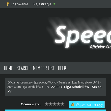
Logowanie
Rejestracja
HOME
SEARCH
MEMBER LIST
HELP
Oficjalne forum gry Speedway-World
›
Turnieje
›
Liga Młodzików U-18
›
ZAPISY! Liga Młodzików - Sezon
Archiwum Liga Młodzików U-18
›
XV
Ocena wątku:
Wątek zamknięty