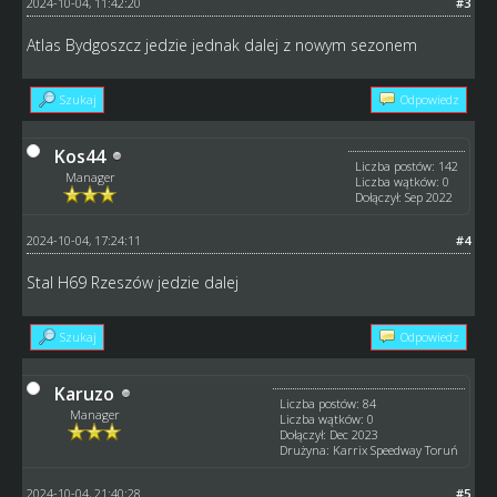
2024-10-04, 11:42:20
#3
Atlas Bydgoszcz jedzie jednak dalej z nowym sezonem
Szukaj
Odpowiedz
Kos44
Liczba postów: 142
Manager
Liczba wątków: 0
Dołączył: Sep 2022
2024-10-04, 17:24:11
#4
Stal H69 Rzeszów jedzie dalej
Szukaj
Odpowiedz
Karuzo
Liczba postów: 84
Manager
Liczba wątków: 0
Dołączył: Dec 2023
Drużyna: Karrix Speedway Toruń
2024-10-04, 21:40:28
#5