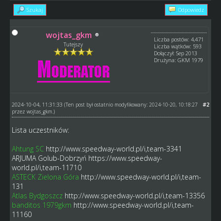
Szukaj
Odpowiedz
wojtas_gkm
Liczba postów: 4,471
Tutejszy
Liczba wątków: 593
Dołączył: Sep 2013
Drużyna: GKM 1979
2024-10-04, 11:31:33
#2
(Ten post był ostatnio modyfikowany: 2024-10-20, 10:18:27
przez
wojtas_gkm
.)
Lista uczestników:
Ahtung SC
http://www.speedway-world.pl/i,team-3341
ARJUMA Golub-Dobrzyń
https://www.speedway-
world.pl/i,team-11710
ASTECK Zielona Góra
http://www.speedway-world.pl/i,team-
131
Atlas Bydgoszcz
http://www.speedway-world.pl/i,team-13356
banditos 1979gkm
http://www.speedway-world.pl/i,team-
11160