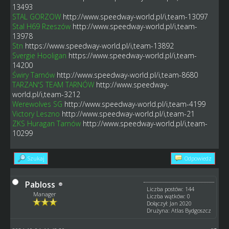
13493
STAL GORZOW
http://www.speedway-world.pl/i,team-13097
Stal H69 Rzeszów
http://www.speedway-world.pl/i,team-
13978
Stn
https://www.speedway-world.pl/i,team-13892
Svergie Hooligan
https://www.speedway-world.pl/i,team-
14200
Świry Tarnów
http://www.speedway-world.pl/i,team-8680
TARZAN'S TEAM TARNÓW
http://www.speedway-
world.pl/i,team-3212
Werewolves SG
http://www.speedway-world.pl/i,team-4199
Victory Leszno
http://www.speedway-world.pl/i,team-21
ZKS Huragan Tarnów
http://www.speedway-world.pl/i,team-
10299
Szukaj
Odpowiedz
Pabloss
Liczba postów: 144
Manager
Liczba wątków: 0
Dołączył: Jan 2020
Drużyna: Atlas Bydgoszcz