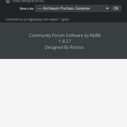
Pokaż wersję do druku
Skocz do:
Użytkownicy przeglądający ten wątek: 1 gości
Community Forum Software by
MyBB
1.8.27
Designed By
Rooloo
.