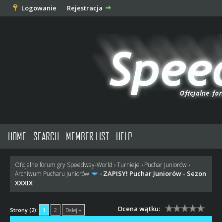
Logowanie
Rejestracja
HOME
SEARCH
MEMBER LIST
HELP
Oficjalne forum gry Speedway-World
›
Turnieje
›
Puchar Juniorów
›
ZAPISY! Puchar Juniorów - Sezon
Archiwum Pucharu Juniorów
›
XXXIX
Ocena wątku:
Strony (2):
1
2
Dalej »