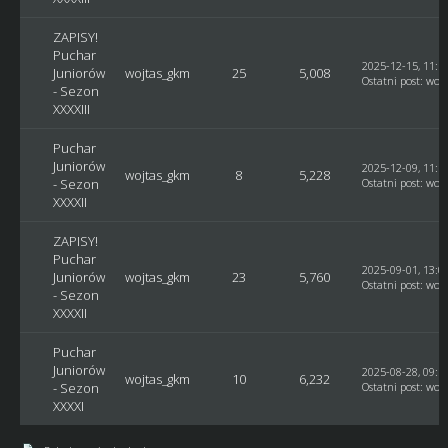
ZAPISY!
Puchar
2025-12-15, 11:1
Juniorów
wojtas_gkm
25
5,008
Ostatni post
:
woj
- Sezon
XXXXIII
Puchar
Juniorów
2025-12-09, 11:1
wojtas_gkm
8
5,228
- Sezon
Ostatni post
:
woj
XXXXII
ZAPISY!
Puchar
2025-09-01, 13:0
Juniorów
wojtas_gkm
23
5,760
Ostatni post
:
woj
- Sezon
XXXXII
Puchar
Juniorów
2025-08-28, 09:1
wojtas_gkm
10
6,232
- Sezon
Ostatni post
:
woj
XXXXI