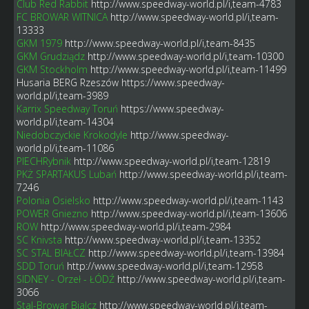
Club Red Rabbit
http://www.speedway-world.pl/i,team-4783
FC BROWAR WITNICA
http://www.speedway-world.pl/i,team-
13333
GKM 1979
http://www.speedway-world.pl/i,team-8435
GKM Grudziądz
http://www.speedway-world.pl/i,team-10300
GKM Stockholm
http://www.speedway-world.pl/i,team-11499
Husaria BERG Rzeszów
https://www.speedway-
world.pl/i,team-3989
Karrix Speedway Toruń
https://www.speedway-
world.pl/i,team-14304
Niedobczyckie Krokodyle
http://www.speedway-
world.pl/i,team-11086
PIECHRybnik
http://www.speedway-world.pl/i,team-12819
PKŻ SPARTAKUS Lubań
http://www.speedway-world.pl/i,team-
7246
Polonia Osielsko
http://www.speedway-world.pl/i,team-1143
POWER Gniezno
http://www.speedway-world.pl/i,team-13606
ROW
http://www.speedway-world.pl/i,team-2984
SC Knivsta
http://www.speedway-world.pl/i,team-13352
SC STAL BIAŁCZ
http://www.speedway-world.pl/i,team-13984
SDD Toruń
http://www.speedway-world.pl/i,team-12958
SIDNEY - Orzeł - ŁÓDŹ
http://www.speedway-world.pl/i,team-
3066
Stal-Browar Bialcz
http://www.speedway-world.pl/i,team-