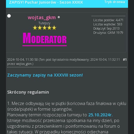
ZAPISY! Puchar Juniorów - Sezon XXXIX
Tryb drzewa
wojtas_gkm
Liczba postów: 4,471
Tutejszy
Liczba wątków: 593
Dołączył: Sep 2013
Drużyna: GKM 1979
2024-10-04, 11:30:50
#1
(Ten post był ostatnio modyfikowany: 2024-10-04, 11:32:11
przez
wojtas_gkm
.)
Zaczynamy zapisy na XXXVIII sezon!
Skrócony regulamin
1. Mecze odbywają się w piątki (końcowa faza finałowa w cyklu
środa/piątek) w formie sparingów,
Planowany termin rozpoczęcia turnieju to
25.10.2024r.
Istnieje możliwość przełożenia spotkania na inny dzień, po
uzgodnieniu z przeciwnikiem i poinformowaniu na forum o
takiej sytuacji. W przypadku konieczności odjechania