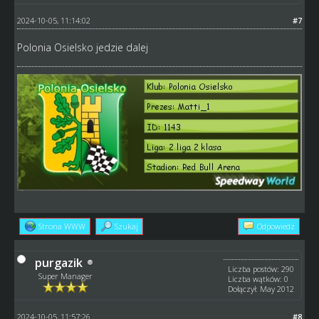
2024-10-05, 11:14:02
#7
Polonia Osielsko jedzie dalej
Strona WWW
Szukaj
Odpowiedz
purgazik
Liczba postów: 290
Super Manager
Liczba wątków: 0
Dołączył: May 2012
2024-10-05, 11:57:26
#8