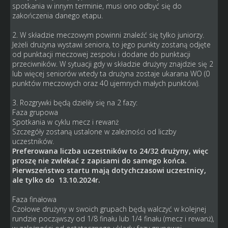
spotkania w innym terminie, musi ono odbyć się do
zakończenia danego etapu.
2. W składzie meczowym powinni znaleźć się tylko juniorzy.
Jeżeli drużyna wystawi seniora, to jego punkty zostaną odjęte
od punktacji meczowej zespołu i dodane do punktacji
przeciwników. W sytuacji gdy w składzie drużyny znajdzie się 2
lub więcej seniorów wtedy ta drużyna zostaje ukarana WO (0
punktów meczowych oraz 40 ujemnych małych punktów).
3. Rozgrywki będą dzieliły się na 2 fazy:
Faza grupowa
Spotkania w cyklu mecz i rewanż
Szczegóły zostaną ustalone w zależności od liczby
uczestników.
Preferowana liczba uczestników to 24/32 drużyny, więc
proszę nie zwlekać z zapisami do samego końca.
Pierwszeństwo startu mają dotychczasowi uczestnicy,
ale tylko do 13.10.2024r.
Faza finałowa
Czołowe drużyny w swoich grupach będą walczyć w kolejnej
rundzie począwszy od 1/8 finału lub 1/4 finału (mecz i rewanż),