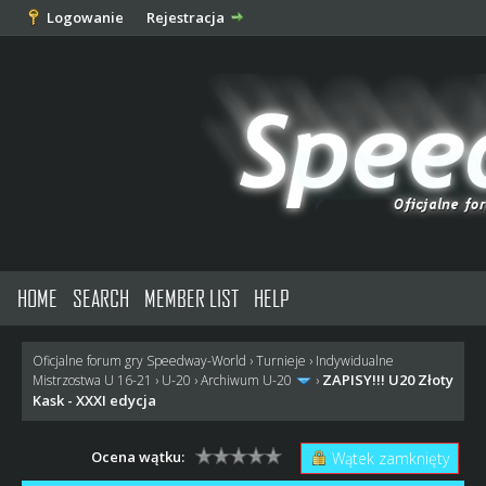
Logowanie
Rejestracja
HOME
SEARCH
MEMBER LIST
HELP
Oficjalne forum gry Speedway-World
›
Turnieje
›
Indywidualne
ZAPISY!!! U20 Złoty
Mistrzostwa U 16-21
›
U-20
›
Archiwum U-20
›
Kask - XXXI edycja
Ocena wątku:
Wątek zamknięty