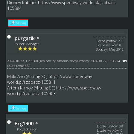
Dionizy Rabiner
https://www.speedway-world.pl/i,zobacz-
105884
Szukaj
purgazik
Liczba postów: 290
Super Manager
Liczba wątków: 0
Dołączył: May 2012
2024-10-22, 11:36:08
#9
(Ten post był ostatnio modyfikowany: 2024-10-22, 11:36:24
przez
purgazik
.)
Maki Aho (Ahtung SC)
https://www.speedway-
world.pl/i,zobacz-105811
Artem Klimov (Ahtung SC)
https://www.speedway-
world.pl/i,zobacz-105903
Szukaj
Brg1900
Liczba postów: 38
Początkujący
Liczba wątków: 0