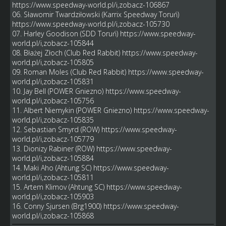
https://www.speedway-world.pl/i,zobacz-106867
06. Sławomir Twardziłowski (Karrix Speedway Toruń)
https://www.speedway-world.pl/i,zobacz-105730
07. Harley Goodison (SDD Toruń)
https://www.speedway-
world.pl/i,zobacz-105844
08. Błażej Złoch (Club Red Rabbit)
https://www.speedway-
world.pl/i,zobacz-105805
09. Roman Moles (Club Red Rabbit)
https://www.speedway-
world.pl/i,zobacz-105831
10. Jay Bell (POWER Gniezno)
https://www.speedway-
world.pl/i,zobacz-105756
11. Albert Niemykin (POWER Gniezno)
https://www.speedway-
world.pl/i,zobacz-105835
12. Sebastian Smyrd (ROW)
https://www.speedway-
world.pl/i,zobacz-105779
13. Dionizy Rabiner (ROW)
https://www.speedway-
world.pl/i,zobacz-105884
14. Maki Aho (Ahtung SC)
https://www.speedway-
world.pl/i,zobacz-105811
15. Artem Klimov (Ahtung SC)
https://www.speedway-
world.pl/i,zobacz-105903
16. Conny Sjursen (Brg1900)
https://www.speedway-
world.pl/i,zobacz-105868