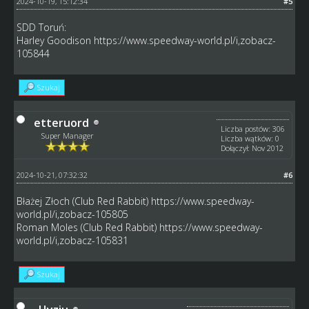
2024-10-19, 15:12:34
#5
SDD Toruń:
Harley Goodison
https://www.speedway-world.pl/i,zobacz-
105844
Szukaj
etteruord
Liczba postów: 306
Super Manager
Liczba wątków: 0
Dołączył: Nov 2012
2024-10-21, 07:32:32
#6
Błażej Złoch (Club Red Rabbit)
https://www.speedway-
world.pl/i,zobacz-105805
Roman Moles (Club Red Rabbit)
https://www.speedway-
world.pl/i,zobacz-105831
Szukaj