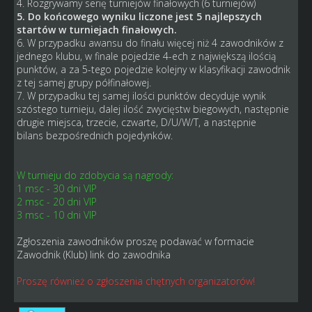
4. Rozgrywamy serię turniejów finałowych (6 turniejów)
5. Do końcowego wyniku liczone jest 5 najlepszych
startów w turniejach finałowych.
6. W przypadku awansu do finału więcej niż 4 zawodników z
jednego klubu, w finale pojedzie 4-ech z największą ilością
punktów, a za 5-tego pojedzie kolejny w klasyfikacji zawodnik
z tej samej grupy półfinałowej.
7. W przypadku tej samej ilości punktów decyduje wynik
szóstego turnieju, dalej ilość zwycięstw biegowych, następnie
drugie miejsca, trzecie, czwarte, D/U/W/T, a następnie
bilans bezpośrednich pojedynków.
W turnieju do zdobycia są nagrody:
1 msc - 30 dni VIP
2 msc - 20 dni VIP
3 msc - 10 dni VIP
Zgłoszenia zawodników proszę podawać w formacie
Zawodnik (Klub) link do zawodnika
Proszę również o zgłoszenia chętnych organizatorów!