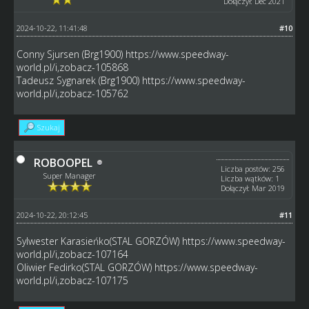
Dołączył: Dec 2021
2024-10-22, 11:41:48
#10
Conny Sjursen (Brg1900)
https://www.speedway-
world.pl/i,zobacz-105868
Tadeusz Sygnarek (Brg1900)
https://www.speedway-
world.pl/i,zobacz-105762
Szukaj
ROBOOPEL
Liczba postów: 256
Super Manager
Liczba wątków: 1
Dołączył: Mar 2019
2024-10-22, 20:12:45
#11
Sylwester Karasieńko(STAL GORZÓW)
https://www.speedway-
world.pl/i,zobacz-107164
Oliwier Fedirko(STAL GORZÓW)
https://www.speedway-
world.pl/i,zobacz-107175