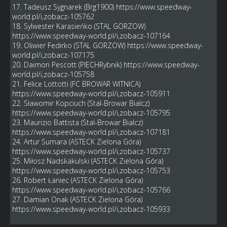
17. Tadeusz Sygnarek (Brg1900)
https://www.speedway-
world.pl/i,zobacz-105762
18. Sylwester Karasieńko (STAL GORZOW)
https://www.speedway-world.pl/i,zobacz-107164
19. Oliwier Fedirko (STAL GORZOW)
https://www.speedway-
world.pl/i,zobacz-107175
20. Daimon Pescott (PIECHRybnik)
https://www.speedway-
world.pl/i,zobacz-105758
21. Felice Lottotti (FC BROWAR WITNICA)
https://www.speedway-world.pl/i,zobacz-105911
22. Sławomir Kopciuch (Stal-Browar Bialcz)
https://www.speedway-world.pl/i,zobacz-105795
23. Maurizio Battista (Stal-Browar Bialcz)
https://www.speedway-world.pl/i,zobacz-107181
24. Artur Sumara (ASTECK Zielona Góra)
https://www.speedway-world.pl/i,zobacz-105737
25. Miłosz Nadskakulski (ASTECK Zielona Góra)
https://www.speedway-world.pl/i,zobacz-105753
26. Robert Łaniec (ASTECK Zielona Góra)
https://www.speedway-world.pl/i,zobacz-105766
27. Damian Onak (ASTECK Zielona Góra)
https://www.speedway-world.pl/i,zobacz-105933