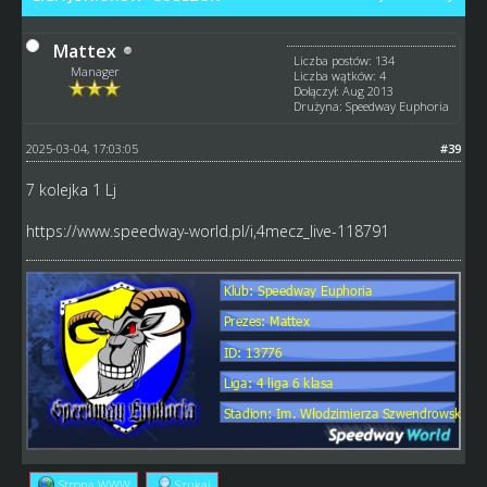
Mattex
Liczba postów: 134
Manager
Liczba wątków: 4
Dołączył: Aug 2013
Drużyna: Speedway Euphoria
2025-03-04, 17:03:05
#39
7 kolejka 1 Lj
https://www.speedway-world.pl/i,4mecz_live-118791
Strona WWW
Szukaj