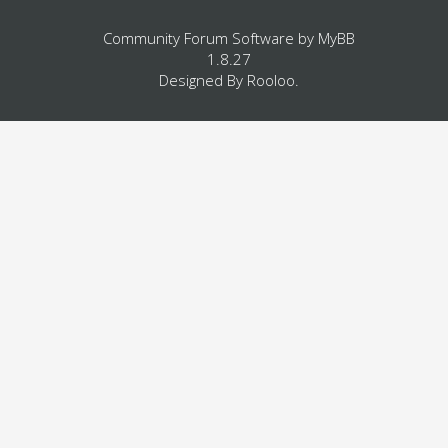
Community Forum Software by
MyBB
1.8.27
Designed By
Rooloo
.