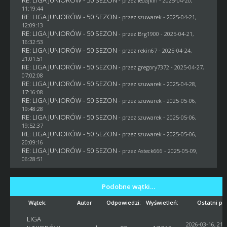
- przez
fedajkin
- 2025-04-20,
11:19:44
RE: LIGA JUNIORÓW - 50 SEZON
- przez
szuwarek
- 2025-04-21,
12:09:13
RE: LIGA JUNIORÓW - 50 SEZON
- przez
Brg1900
- 2025-04-21,
16:32:53
RE: LIGA JUNIORÓW - 50 SEZON
- przez
rekin67
- 2025-04-24,
21:01:51
RE: LIGA JUNIORÓW - 50 SEZON
- przez
gregory7372
- 2025-04-27,
07:02:08
RE: LIGA JUNIORÓW - 50 SEZON
- przez
szuwarek
- 2025-04-28,
17:16:08
RE: LIGA JUNIORÓW - 50 SEZON
- przez
szuwarek
- 2025-05-06,
19:48:28
RE: LIGA JUNIORÓW - 50 SEZON
- przez
szuwarek
- 2025-05-06,
19:52:37
RE: LIGA JUNIORÓW - 50 SEZON
- przez
szuwarek
- 2025-05-06,
20:09:16
RE: LIGA JUNIORÓW - 50 SEZON
- przez
Asteck666
- 2025-05-09,
06:28:51
Podobne wątki…
Wątek:
Autor
Odpowiedzi:
Wyświetleń:
Ostatni po
LIGA
2026-03-16, 21: