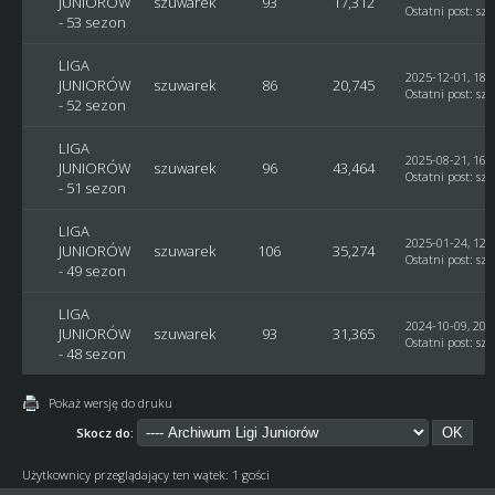
JUNIORÓW
szuwarek
93
17,312
Ostatni post
:
sz
- 53 sezon
LIGA
2025-12-01, 18:
JUNIORÓW
szuwarek
86
20,745
Ostatni post
:
sz
- 52 sezon
LIGA
2025-08-21, 16:
JUNIORÓW
szuwarek
96
43,464
Ostatni post
:
sz
- 51 sezon
LIGA
2025-01-24, 12:
JUNIORÓW
szuwarek
106
35,274
Ostatni post
:
sz
- 49 sezon
LIGA
2024-10-09, 20:
JUNIORÓW
szuwarek
93
31,365
Ostatni post
:
sz
- 48 sezon
Pokaż wersję do druku
Skocz do:
Użytkownicy przeglądający ten wątek: 1 gości