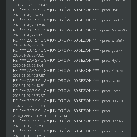
- 2025-01-28, 19:31:47
RE: *** ZAPISY LIGA JUNIORÓW - 50 SEZON ***
- przez
Styk
-
2025-01-28, 19:41:33
RE: *** ZAPISY LIGA JUNIORÓW - 50 SEZON ***
- przez
matti_1
-
2025-01-28, 20:12:34
RE: *** ZAPISY LIGA JUNIORÓW - 50 SEZON ***
- przez
Marek79
-
2025-01-28, 22:23:58
RE: *** ZAPISY LIGA JUNIORÓW - 50 SEZON ***
- przez
sylta88
-
2025-01-28, 22:31:08
RE: *** ZAPISY LIGA JUNIORÓW - 50 SEZON ***
- przez
gutek
-
2025-01-28, 22:43:20
RE: *** ZAPISY LIGA JUNIORÓW - 50 SEZON ***
- przez
Hyziu
-
2025-01-29, 08:19:44
RE: *** ZAPISY LIGA JUNIORÓW - 50 SEZON ***
- przez
Karuzo
-
2025-01-29, 10:37:57
RE: *** ZAPISY LIGA JUNIORÓW - 50 SEZON ***
- przez
Pabloss
-
2025-01-29, 14:18:51
RE: *** ZAPISY LIGA JUNIORÓW - 50 SEZON ***
- przez
Kos44
-
2025-01-29, 16:33:37
RE: *** ZAPISY LIGA JUNIORÓW - 50 SEZON ***
- przez
ROBOOPEL
- 2025-01-29, 19:53:31
RE: *** ZAPISY LIGA JUNIORÓW - 50 SEZON ***
- przez
ADM_Henrik
- 2025-01-30, 06:52:14
RE: *** ZAPISY LIGA JUNIORÓW - 50 SEZON ***
- przez
Olek-66
-
2025-01-30, 07:27:01
RE: *** ZAPISY LIGA JUNIORÓW - 50 SEZON ***
- przez
rekin67
-
2025-01-30, 11:17:15