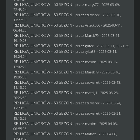
RE: LIGA JUNIORÓW - 50 SEZON
- przez
marys77
- 2025-03-09,
22:48:24
RE: LIGA JUNIORÓW - 50 SEZON
- przez
szuwarek
- 2025-03-10,
13:27:08
RE: LIGA JUNIORÓW - 50 SEZON
- przez
Asteck666
- 2025-03-11,
06:44:26
RE: LIGA JUNIORÓW - 50 SEZON
- przez
Marek79
- 2025-03-11,
19:19:23
RE: LIGA JUNIORÓW - 50 SEZON
- przez
gutek
- 2025-03-11, 19:21:25
RE: LIGA JUNIORÓW - 50 SEZON
- przez
sylta88
- 2025-03-11,
19:24:04
RE: LIGA JUNIORÓW - 50 SEZON
- przez
maxim
- 2025-03-16,
12:02:21
RE: LIGA JUNIORÓW - 50 SEZON
- przez
Marek79
- 2025-03-16,
19:06:30
RE: LIGA JUNIORÓW - 50 SEZON
- przez
szuwarek
- 2025-03-18,
11:15:02
RE: LIGA JUNIORÓW - 50 SEZON
- przez
matti_1
- 2025-03-23,
20:26:39
RE: LIGA JUNIORÓW - 50 SEZON
- przez
szuwarek
- 2025-03-24,
17:23:13
RE: LIGA JUNIORÓW - 50 SEZON
- przez
szuwarek
- 2025-03-31,
18:15:28
RE: LIGA JUNIORÓW - 50 SEZON
- przez
maxim
- 2025-04-03,
06:55:06
RE: LIGA JUNIORÓW - 50 SEZON
- przez
Mattex
- 2025-04-06,
13:49:32