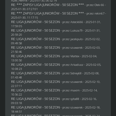
ADM_Henrik
- 2025-01-30, 06:52:14
RE: *** ZAPISY LIGA JUNIORÓW - 50 SEZON ***
- przez
Olek-66
-
2025-01-30, 07:27:01
RE: *** ZAPISY LIGA JUNIORÓW - 50 SEZON ***
- przez
rekin67
-
2025-01-30, 11:17:15
RE: LIGA JUNIORÓW - 50 SEZON
- przez
Asteck666
- 2025-01-31,
17:59:05
RE: LIGA JUNIORÓW - 50 SEZON
- przez
Luksza79
- 2025-01-31,
20:59:20
RE: LIGA JUNIORÓW - 50 SEZON
- przez
jacekpulo
- 2025-02-02,
09:49:58
RE: LIGA JUNIORÓW - 50 SEZON
- przez
szuwarek
- 2025-02-03,
21:50:46
RE: LIGA JUNIORÓW - 50 SEZON
- przez
Mattex
- 2025-02-04,
13:00:50
RE: LIGA JUNIORÓW - 50 SEZON
- przez
Arkadiusz
- 2025-02-05,
10:08:23
RE: LIGA JUNIORÓW - 50 SEZON
- przez
Sidney68
- 2025-02-08,
01:43:48
RE: LIGA JUNIORÓW - 50 SEZON
- przez
szuwarek
- 2025-02-10,
22:37:11
RE: LIGA JUNIORÓW - 50 SEZON
- przez
maxim
- 2025-02-14,
10:56:22
RE: LIGA JUNIORÓW - 50 SEZON
- przez
sylta88
- 2025-02-16,
09:03:18
RE: LIGA JUNIORÓW - 50 SEZON
- przez
szuwarek
- 2025-02-18,
18:44:51
RE: LIGA JUNIORÓW - 50 SEZON
- przez
szuwarek
- 2025-02-24,