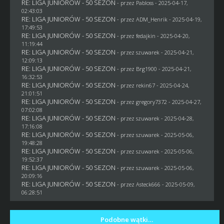
RE: LIGA JUNIORÓW - 50 SEZON
- przez
Pabloss
- 2025-04-17,
02:43:03
RE: LIGA JUNIORÓW - 50 SEZON
- przez
ADM_Henrik
- 2025-04-19,
17:49:53
RE: LIGA JUNIORÓW - 50 SEZON
- przez
fedajkin
- 2025-04-20,
11:19:44
RE: LIGA JUNIORÓW - 50 SEZON
- przez
szuwarek
- 2025-04-21,
12:09:13
RE: LIGA JUNIORÓW - 50 SEZON
- przez
Brg1900
- 2025-04-21,
16:32:53
RE: LIGA JUNIORÓW - 50 SEZON
- przez
rekin67
- 2025-04-24,
21:01:51
RE: LIGA JUNIORÓW - 50 SEZON
- przez
gregory7372
- 2025-04-27,
07:02:08
RE: LIGA JUNIORÓW - 50 SEZON
- przez
szuwarek
- 2025-04-28,
17:16:08
RE: LIGA JUNIORÓW - 50 SEZON
- przez
szuwarek
- 2025-05-06,
19:48:28
RE: LIGA JUNIORÓW - 50 SEZON
- przez
szuwarek
- 2025-05-06,
19:52:37
RE: LIGA JUNIORÓW - 50 SEZON
- przez
szuwarek
- 2025-05-06,
20:09:16
RE: LIGA JUNIORÓW - 50 SEZON
- przez
Asteck666
- 2025-05-09,
06:28:51
Podobne wątki…