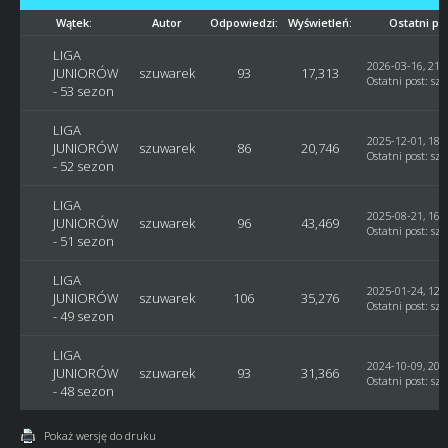
Wątek:
Autor
Odpowiedzi:
Wyświetleń:
Ostatni po
LIGA
2026-03-16, 21:
JUNIORÓW
szuwarek
93
17,313
Ostatni post
:
sz
- 53 sezon
LIGA
2025-12-01, 18:
JUNIORÓW
szuwarek
86
20,746
Ostatni post
:
sz
- 52 sezon
LIGA
2025-08-21, 16:
JUNIORÓW
szuwarek
96
43,469
Ostatni post
:
sz
- 51 sezon
LIGA
2025-01-24, 12:
JUNIORÓW
szuwarek
106
35,276
Ostatni post
:
sz
- 49 sezon
LIGA
2024-10-09, 20:
JUNIORÓW
szuwarek
93
31,366
Ostatni post
:
sz
- 48 sezon
Pokaż wersję do druku