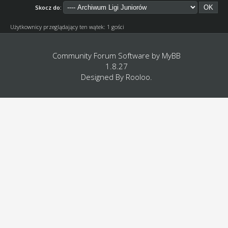
Skocz do:
Użytkownicy przeglądający ten wątek: 1 gości
Community Forum Software by
MyBB
1.8.27
Designed By
Rooloo
.