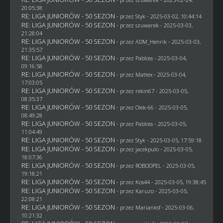
20:05:38
RE: LIGA JUNIORÓW - 50 SEZON
- przez
Styk
- 2025-03-02, 10:44:14
RE: LIGA JUNIORÓW - 50 SEZON
- przez
szuwarek
- 2025-03-03,
21:28:04
RE: LIGA JUNIORÓW - 50 SEZON
- przez
ADM_Henrik
- 2025-03-03,
21:35:57
RE: LIGA JUNIORÓW - 50 SEZON
- przez
Pabloss
- 2025-03-04,
09:16:58
RE: LIGA JUNIORÓW - 50 SEZON
- przez
Mattex
- 2025-03-04,
17:03:05
RE: LIGA JUNIORÓW - 50 SEZON
- przez
rekin67
- 2025-03-05,
08:35:37
RE: LIGA JUNIORÓW - 50 SEZON
- przez
Olek-66
- 2025-03-05,
08:49:28
RE: LIGA JUNIORÓW - 50 SEZON
- przez
Pabloss
- 2025-03-05,
11:04:49
RE: LIGA JUNIORÓW - 50 SEZON
- przez
Styk
- 2025-03-05, 17:59:18
RE: LIGA JUNIORÓW - 50 SEZON
- przez
jacekpulo
- 2025-03-05,
18:07:36
RE: LIGA JUNIORÓW - 50 SEZON
- przez
ROBOOPEL
- 2025-03-05,
19:18:21
RE: LIGA JUNIORÓW - 50 SEZON
- przez
Kos44
- 2025-03-05, 19:38:45
RE: LIGA JUNIORÓW - 50 SEZON
- przez
Karuzo
- 2025-03-05,
22:08:21
RE: LIGA JUNIORÓW - 50 SEZON
- przez
Marianksf
- 2025-03-06,
10:21:32