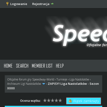
Logowanie
Rejestracja
HOME
SEARCH
MEMBER LIST
HELP
Oficjalne forum gry Speedway-World
›
Turnieje
›
Liga Nastolatów
›
ZAPISY! Liga Nastolatków - Sezon
Archiwum Ligi Nastolatków
›
XXXII
Ocena wątku:
Wątek zamknięty