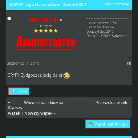
ZAPISY! Liga Nastolatków - Sezon XXXII
Tryb normalny
ADM_Henrik
Liczba postów: 1,742
Tutejszy
Liczba wątków: 42
Dołączył: Sep 2010
Drużyna: GRYFY Bydgoszcz
2025-01-22, 11:37:45
#8
GRYFY Bydgoszcz jadą dalej
Szukaj
«
Starszy
wątek
|
Nowszy wątek
»
Wątek zamknięty