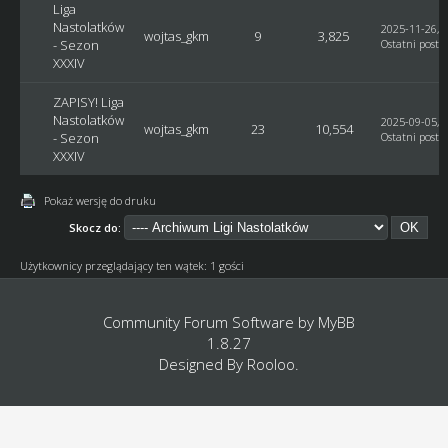
Liga
Nastolatków
2025-11-26, 1
wojtas_gkm
9
3,825
- Sezon
Ostatni post
:
XXXIV
ZAPISY! Liga
Nastolatków
2025-09-05, 0
wojtas_gkm
23
10,554
- Sezon
Ostatni post
:
XXXIV
Pokaż wersję do druku
Skocz do:
Użytkownicy przeglądający ten wątek: 1 gości
Community Forum Software by
MyBB
1.8.27
Designed By
Rooloo
.