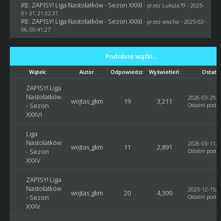
RE: ZAPISY! Liga Nastolatków - Sezon XXXII
- przez
Luksza79
- 2025-
01-31, 21:02:31
RE: ZAPISY! Liga Nastolatków - Sezon XXXII
- przez
vovcha
- 2025-02-
06, 00:41:27
Podobne wątki…
Wątek:
Autor
Odpowiedzi:
Wyświetleń:
Ostatni
ZAPISY! Liga
Nastolatków
2026-03-29, 1
wojtas_gkm
19
3,211
- Sezon
Ostatni post
:
XXXVI
Liga
Nastolatków
2026-03-11, 2
wojtas_gkm
11
2,891
- Sezon
Ostatni post
:
XXXV
ZAPISY! Liga
Nastolatków
2025-12-15, 1
wojtas_gkm
20
4,309
- Sezon
Ostatni post
:
XXXV