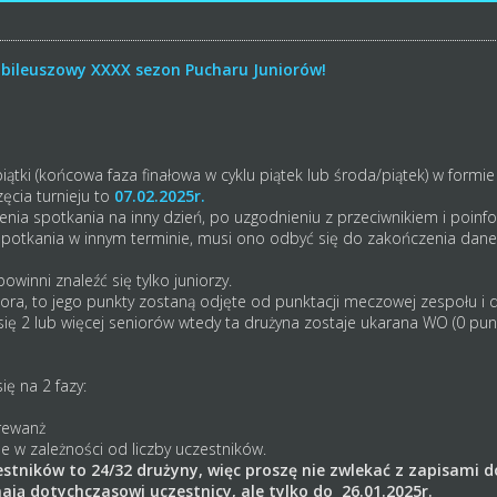
bileuszowy XXXX sezon Pucharu Juniorów!
iątki (końcowa faza finałowa w cyklu piątek lub środa/piątek) w formi
ęcia turnieju to
07.02.2025r.
żenia spotkania na inny dzień, po uzgodnieniu z przeciwnikiem i poinf
spotkania w innym terminie, musi ono odbyć się do zakończenia dane
winni znaleźć się tylko juniorzy.
niora, to jego punkty zostaną odjęte od punktacji meczowej zespołu i 
e się 2 lub więcej seniorów wtedy ta drużyna zostaje ukarana WO (0 
ię na 2 fazy:
 rewanż
e w zależności od liczby uczestników.
stników to 24/32 drużyny, więc proszę nie zwlekać z zapisami 
ją dotychczasowi uczestnicy, ale tylko do 26.01.2025r.