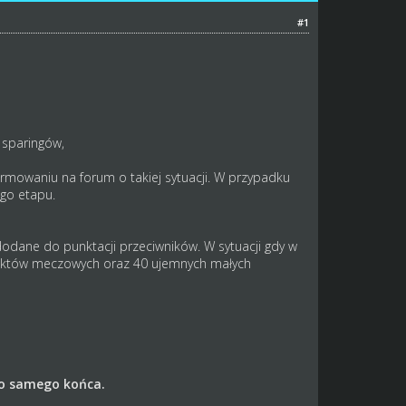
#1
e sparingów,
ormowaniu na forum o takiej sytuacji. W przypadku
go etapu.
dodane do punktacji przeciwników. W sytuacji gdy w
punktów meczowych oraz 40 ujemnych małych
do samego końca.