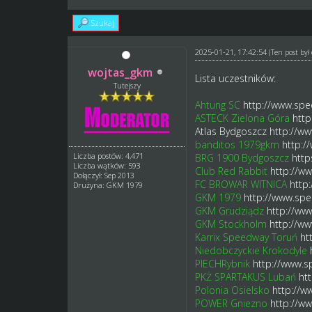
Szukaj
2025-01-21, 17:42:54
(Ten post by
wojtas_gkm
Lista uczestników:
Tutejszy
Ahtung SC
http://www.spe
ASTECK Zielona Góra
http
Atlas Bydgoszcz
http://w
banditos 1979gkm
http:/
Liczba postów: 4,471
BRG 1900 Bydgoszcz
http
Liczba wątków: 593
Club Red Rabbit
http://w
Dołączył: Sep 2013
FC BROWAR WITNICA
http
Drużyna: GKM 1979
GKM 1979
http://www.spe
GKM Grudziądz
http://ww
GKM Stockholm
http://w
Karrix Speedway Toruń
ht
Niedobczyckie Krokodyle
PIECHRybnik
http://www.s
PKŻ SPARTAKUS Lubań
ht
Polonia Osielsko
http://w
POWER Gniezno
http://w