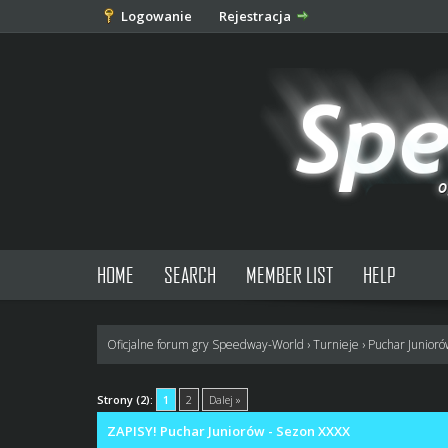
Logowanie
Rejestracja
HOME
SEARCH
MEMBER LIST
HELP
Oficjalne forum gry Speedway-World
›
Turnieje
›
Puchar Junior
0 głosów - średnia: 0
1
2
3
4
5
Strony (2):
1
2
Dalej »
ZAPISY! Puchar Juniorów - Sezon XXXX