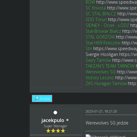
ROW
http://www.speedway
SC Knivsta
http://www.spe
SC STAL BIAŁCZ
http://ww
SDD Toruń
http://www.sp
SIDNEY - Orzeł - ŁÓDŹ
htt
Stal-Browar Bialcz
http:/
STAL GORZOW
http://www
Stal H69 Rzeszów
http://
Stn
https://www.speedway
Svergie Hooligan
https://
Świry Tarnów
http://www.
TARZAN'S TEAM TARNÓW
Werewolves SG
http://ww
Victory Leszno
http://www
ZKS Huragan Tarnów
http
Szukaj
2025-01-21, 18:21:20
jacekpulo
Werewolves SG jedzie
Super Manager