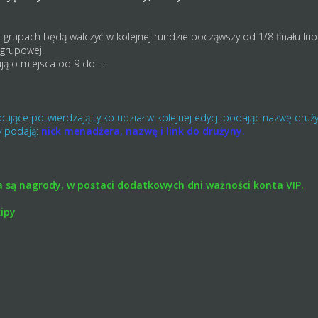
grupach będą walczyć w kolejnej rundzie począwszy od 1/8 finału lub 1
 grupowej.
ją o miejsca od 9 do ...
ujące potwierdzają tylko udział w kolejnej edycji podając nazwę druży
y podają:
nick menadżera, nazwę i link do drużyny.
a są nagrody, w postaci dodatkowych dni ważności konta VIP.
kipy