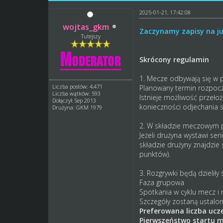
2025-01-21, 17:42:08
wojtas_gkm
Zaczynamy zapisy na ju
Tutejszy
Skrócony regulamin
1. Mecze odbywają się w p
Liczba postów: 4,471
Planowany termin rozpocz
Liczba wątków: 593
Istnieje możliwość przeło
Dołączył: Sep 2013
konieczności odjechania 
Drużyna: GKM 1979
2. W składzie meczowym po
Jeżeli drużyna wystawi se
składzie drużyny znajdzi
punktów).
3. Rozgrywki będą dzieliły s
Faza grupowa
Spotkania w cyklu mecz i
Szczegóły zostaną ustalon
Preferowana liczba ucze
Pierwszeństwo startu ma