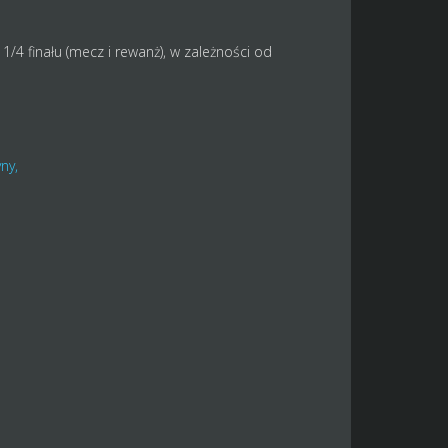
/4 finału (mecz i rewanż), w zależności od
ny,