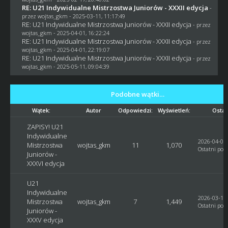
RE: U21 Indywidualne Mistrzostwa Juniorów - XXXII edycja
-
przez
wojtas_gkm
- 2025-03-11, 11:17:49
RE: U21 Indywidualne Mistrzostwa Juniorów - XXXII edycja
- przez
wojtas_gkm
- 2025-04-01, 16:22:24
RE: U21 Indywidualne Mistrzostwa Juniorów - XXXII edycja
- przez
wojtas_gkm
- 2025-04-01, 22:19:07
RE: U21 Indywidualne Mistrzostwa Juniorów - XXXII edycja
- przez
wojtas_gkm
- 2025-05-11, 09:04:39
Podobne wątki…
Wątek:
Autor
Odpowiedzi:
Wyświetleń:
Ostat
ZAPISY! U21
Indywidualne
2026-04-01,
Mistrzostwa
wojtas_gkm
11
1,070
Ostatni post
Juniorów -
XXXVI edycja
U21
Indywidualne
2026-03-14,
Mistrzostwa
wojtas_gkm
7
1,449
Ostatni post
Juniorów -
XXXV edycja