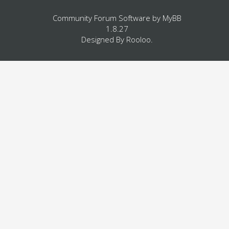
Community Forum Software by
MyBB
1.8.27
Designed By
Rooloo
.