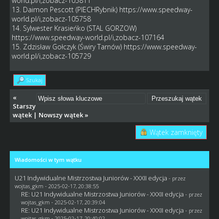
world.pl/i,zobacz-105811
13. Daimon Pescott (PIECHRybnik)
https://www.speedway-
world.pl/i,zobacz-105758
14. Sylwester Krasieńko (STAL GORZOW)
https://www.speedway-world.pl/i,zobacz-107164
15. Zdzisław Gołczyk (Świry Tarnów)
https://www.speedway-
world.pl/i,zobacz-105729
Szukaj
«
Starszy
wątek
|
Nowszy wątek
»
Wątek zamknięty
Wiadomości w tym wątku
U21 Indywidualne Mistrzostwa Juniorów - XXXII edycja
- przez
wojtas_gkm
- 2025-02-17, 20:38:55
RE: U21 Indywidualne Mistrzostwa Juniorów - XXXII edycja
- przez
wojtas_gkm
- 2025-02-17, 20:39:04
RE: U21 Indywidualne Mistrzostwa Juniorów - XXXII edycja
- przez
wojtas_gkm
- 2025-02-17, 20:40:02