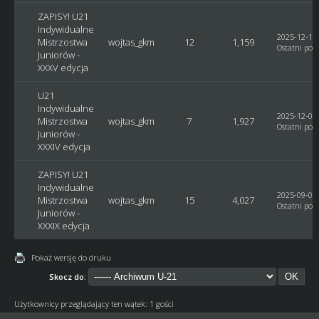
ZAPISY! U21
Indywidualne
2025-12-18,
Mistrzostwa
wojtas_gkm
12
1,159
Ostatni post
Juniorów -
XXXV edycja
U21
Indywidualne
2025-12-04,
Mistrzostwa
wojtas_gkm
7
1,927
Ostatni post
Juniorów -
XXXIV edycja
ZAPISY! U21
Indywidualne
2025-09-07,
Mistrzostwa
wojtas_gkm
15
4,027
Ostatni post
Juniorów -
XXXIX edycja
Pokaż wersję do druku
Skocz do:
Użytkownicy przeglądający ten wątek: 1 gości