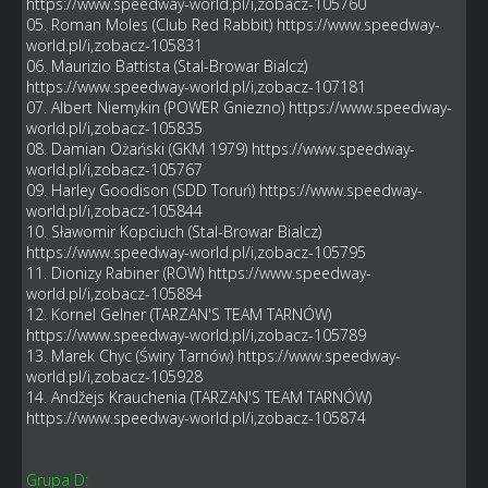
https://www.speedway-world.pl/i,zobacz-105760
05. Roman Moles (Club Red Rabbit)
https://www.speedway-
world.pl/i,zobacz-105831
06. Maurizio Battista (Stal-Browar Bialcz)
https://www.speedway-world.pl/i,zobacz-107181
07. Albert Niemykin (POWER Gniezno)
https://www.speedway-
world.pl/i,zobacz-105835
08. Damian Ożański (GKM 1979)
https://www.speedway-
world.pl/i,zobacz-105767
09. Harley Goodison (SDD Toruń)
https://www.speedway-
world.pl/i,zobacz-105844
10. Sławomir Kopciuch (Stal-Browar Bialcz)
https://www.speedway-world.pl/i,zobacz-105795
11. Dionizy Rabiner (ROW)
https://www.speedway-
world.pl/i,zobacz-105884
12. Kornel Gelner (TARZAN'S TEAM TARNÓW)
https://www.speedway-world.pl/i,zobacz-105789
13. Marek Chyc (Świry Tarnów)
https://www.speedway-
world.pl/i,zobacz-105928
14. Andžejs Krauchenia (TARZAN'S TEAM TARNÓW)
https://www.speedway-world.pl/i,zobacz-105874
Grupa D: