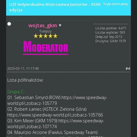
U21 Indywidualne Mistrzostwa Juniorów - XXXII
Tryb normalny
edycja
wojtas_gkm
Liczba postów: 4,471
Tutejszy
Liczba wątków: 593
Dołączył: Sep 2013
Drużyna: GKM 1979
2025-03-11, 11:17:49
#4
Lista pólfinalistów:
Grupa C:
01. Sebastian Smyrd (ROW)
https://www.speedway-
world.pl/i,zobacz-105779
02. Robert Łaniec (ASTECK Zielona Góra)
https://www.speedway-world.pl/i,zobacz-105766
03. Kim Meier (GKM 1979)
https://www.speedway-
world.pl/i,zobacz-107174
04. Maurizio Arcione (Pawlus Speedway Team)