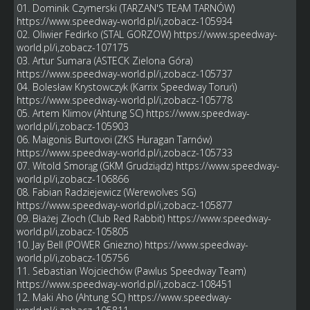
01. Dominik Czymerski (TARZAN'S TEAM TARNÓW)
https://www.speedway-world.pl/i,zobacz-105934
02. Oliwier Fedirko (STAL GORZOW)
https://www.speedway-
world.pl/i,zobacz-107175
03. Artur Sumara (ASTECK Zielona Góra)
https://www.speedway-world.pl/i,zobacz-105737
04. Bolesław Krystowczyk (Karrix Speedway Toruń)
https://www.speedway-world.pl/i,zobacz-105778
05. Artem Klimov (Ahtung SC)
https://www.speedway-
world.pl/i,zobacz-105903
06. Maigonis Burtovoi (ZKS Huragan Tarnów)
https://www.speedway-world.pl/i,zobacz-105733
07. Witold Smorąg (GKM Grudziądz)
https://www.speedway-
world.pl/i,zobacz-106866
08. Fabian Radziejewicz (Werewolves SG)
https://www.speedway-world.pl/i,zobacz-105877
09. Błażej Złoch (Club Red Rabbit)
https://www.speedway-
world.pl/i,zobacz-105805
10. Jay Bell (POWER Gniezno)
https://www.speedway-
world.pl/i,zobacz-105756
11. Sebastian Wojciechów (Pawlus Speedway Team)
https://www.speedway-world.pl/i,zobacz-108451
12. Maki Aho (Ahtung SC)
https://www.speedway-