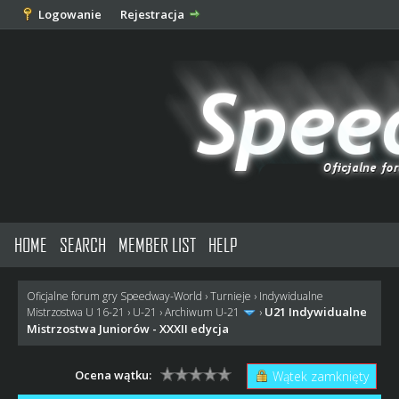
Logowanie
Rejestracja
HOME
SEARCH
MEMBER LIST
HELP
Oficjalne forum gry Speedway-World
›
Turnieje
›
Indywidualne
U21 Indywidualne
Mistrzostwa U 16-21
›
U-21
›
Archiwum U-21
›
Mistrzostwa Juniorów - XXXII edycja
Ocena wątku:
Wątek zamknięty