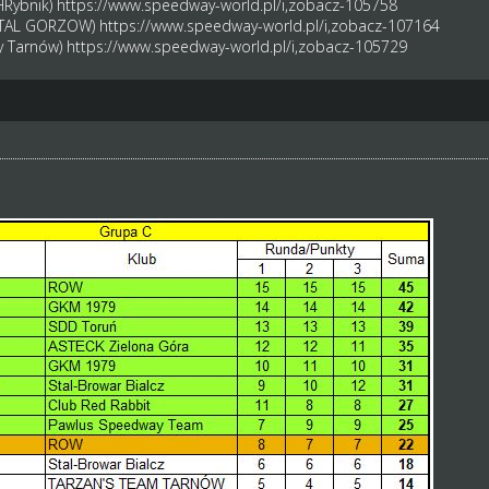
HRybnik)
https://www.speedway-world.pl/i,zobacz-105758
(STAL GORZOW)
https://www.speedway-world.pl/i,zobacz-107164
ry Tarnów)
https://www.speedway-world.pl/i,zobacz-105729