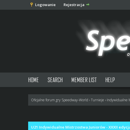
Logowanie
Rejestracja
HOME
SEARCH
MEMBER LIST
HELP
Oficjalne forum gry Speedway-World
›
Turnieje
›
Indywidualne 
0 głosów - średnia: 0
1
2
3
4
5
U21 Indywidualne Mistrzostwa Juniorów - XXXII edycj