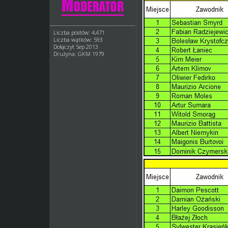
Liczba postów: 4,471
Liczba wątków: 593
Dołączył: Sep 2013
Drużyna: GKM 1979