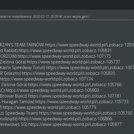
ł ostatnio modyfikowany: 2025-02-17, 20:39:46 przez
wojtas_gkm
.)
TARZAN'S TEAM TARNÓW)
https://www.speedway-world.pl/i,zobacz-105
d Rabbit)
https://www.speedway-world.pl/i,zobacz-105831
L GORZOW)
https://www.speedway-world.pl/i,zobacz-107175
 Zielona Góra)
https://www.speedway-world.pl/i,zobacz-105737
(Karrix Speedway Toruń)
https://www.speedway-world.pl/i,zobacz-105
ER Gniezno)
https://www.speedway-world.pl/i,zobacz-105835
https://www.speedway-world.pl/i,zobacz-107174
 Zielona Góra)
https://www.speedway-world.pl/i,zobacz-105766
SC)
https://www.speedway-world.pl/i,zobacz-105903
-Browar Bialcz)
https://www.speedway-world.pl/i,zobacz-107181
KS Huragan Tarnów)
https://www.speedway-world.pl/i,zobacz-105733
W)
https://www.speedway-world.pl/i,zobacz-105779
wlus Speedway Team)
https://www.speedway-world.pl/i,zobacz-105760
rudziądz)
https://www.speedway-world.pl/i,zobacz-106866
(Werewolves SG)
https://www.speedway-world.pl/i,zobacz-105877