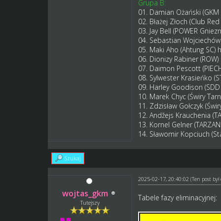
Grupa B:
01. Damian Ożański (GKM
02. Błażej Złoch (Club Red
03. Jay Bell (POWER Gniez
04. Sebastian Wojciechó
05. Maki Aho (Ahtung SC)
h
06. Dionizy Rabiner (ROW)
07. Daimon Pescott (PIEC
08. Sylwester Krasieńko 
09. Harley Goodison (SDD
10. Marek Chyc (Świry Tar
11. Zdzisław Gołczyk (Świ
12. Andžejs Krauchenia 
13. Kornel Gelner (TARZ
14. Sławomir Kopciuch (St
Szukaj
2025-02-17, 20:40:02
(Ten post by
wojtas_gkm
Tabele fazy eliminacyjnej:
Tutejszy