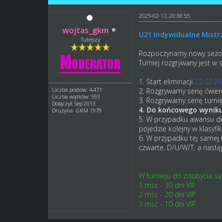
2025-02-17, 20:38:55
wojtas_gkm
U21 Indywidualne Mist
Tutejszy
Rozpoczynamy nowy sezo
Turniej rozgrywany jest w 
1. Start eliminacji
22.02.20
Liczba postów: 4,471
2. Rozgrywamy serię ćwierć 
Liczba wątków: 593
3. Rozgrywamy serię turnie
Dołączył: Sep 2013
4. Do końcowego wyniku 
Drużyna: GKM 1979
5. W przypadku awansu do 
pojedzie kolejny w klasyfi
6. W przypadku tej samej i
czwarte, D/U/W/T, a nast
W turnieju do zdobycia są
1 msc - 30 dni VIP
2 msc - 20 dni VIP
3 msc - 10 dni VIP