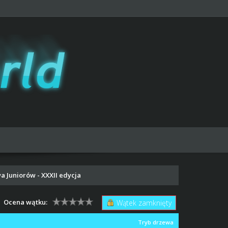
a Juniorów - XXXII edycja
Ocena wątku:
Wątek zamknięty
Tryb drzewa