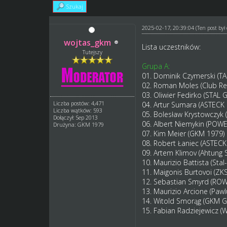
Szukaj
2025-02-17, 20:39:04
(Ten post by
wojtas_gkm
Lista uczestników:
Tutejszy
Grupa A:
01. Dominik Czymerski (
02. Roman Moles (Club Re
03. Oliwier Fedirko (STA
Liczba postów: 4,471
04. Artur Sumara (ASTECK
Liczba wątków: 593
05. Bolesław Krystowczyk 
Dołączył: Sep 2013
06. Albert Niemykin (POW
Drużyna: GKM 1979
07. Kim Meier (GKM 1979)
08. Robert Łaniec (ASTECK
09. Artem Klimov (Ahtung 
10. Maurizio Battista (Stal
11. Maigonis Burtovoi (Z
12. Sebastian Smyrd (RO
13. Maurizio Arcione (Pa
14. Witold Smorąg (GKM G
15. Fabian Radziejewicz 