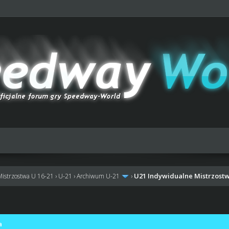
U21 Indywidualne Mistrzostw
Mistrzostwa U 16-21
›
U-21
›
Archiwum U-21
›
a