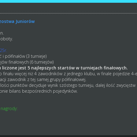
rzostwa Juniorów
n.
soboty.
25r.
i półfinałów (3 turnieje)
jów finałowych (6 turniejów)
liczone jest 5 najlepszych startów w turniejach finałowych.
finału więcej niż 4 zawodników z jednego klubu, w finale pojedzie 4-e
kacji zawodnik z tej samej grupy półfinałowej.
lości punktów decyduje wynik szóstego turnieju, dalej ilość zwycięstw 
ępnie bilans bezpośrednich pojedynków.
 nagrody: