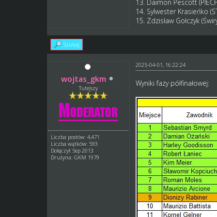
13. Daimon Pescott (PIEC
14. Sylwester Krasieńko 
15. Zdzisław Gołczyk (Świ
Szukaj
2025-04-01, 16:22:24
wojtas_gkm
Wyniki fazy półfinałowej:
Tutejszy
Liczba postów: 4,471
Liczba wątków: 593
Dołączył: Sep 2013
Drużyna: GKM 1979