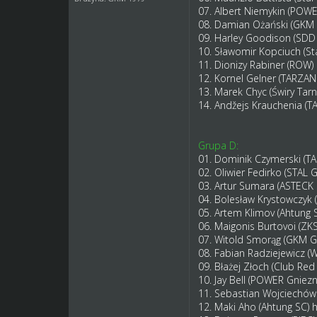
07. Albert Niemykin (POW
08. Damian Ożański (GKM
09. Harley Goodison (SDD
10. Sławomir Kopciuch (St
11. Dionizy Rabiner (ROW)
12. Kornel Gelner (TARZ
13. Marek Chyc (Świry Tar
14. Andžejs Krauchenia 
Grupa D:
01. Dominik Czymerski (
02. Oliwier Fedirko (STA
03. Artur Sumara (ASTECK
04. Bolesław Krystowczyk 
05. Artem Klimov (Ahtung 
06. Maigonis Burtovoi (Z
07. Witold Smorąg (GKM G
08. Fabian Radziejewicz 
09. Błażej Złoch (Club Red
10. Jay Bell (POWER Gniez
11. Sebastian Wojciechó
12. Maki Aho (Ahtung SC)
h