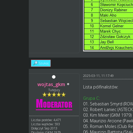
Szukaj
2025-03-11, 11:17:49
wojtas_gkm
Lista pólfinalistów:
Tutejszy
Grupa C:
01. Sebastian Smyrd (RO
02. Robert Łaniec (ASTECK
03. Kim Meier (GKM 1979)
Liczba postów: 4,471
04. Maurizio Arcione (Pa
Liczba wątków: 593
05. Roman Moles (Club Re
Dołączył: Sep 2013
06. Maurizio Battista (Stal
Drużyna: GKM 1979