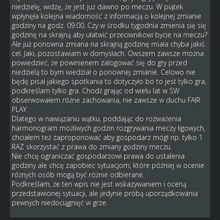
niedzielę, widzę, że jest już dawno po meczu. W piątek
wpłynęła kolejna wiadomość z informacją o kolejnej zmianie
godziny na godz. 09:00. Czy w środku tygodnia zmienia się się
godzinę na skrajną aby ułatwić przeciwnikowi bycie na meczu?
Ale już ponowna zmiana na skrajną godzinę miała chyba jakiś
cel. Jaki, pozostawiam w domysłach. Owszem zawsze można
powiedzieć, że powinienem zalogować się do gry przed
niedzielą to bym wiedział o ponownej zmianie. Celowo nie
będę pisał jakiego spotkania to dotyczyło bo to jest tylko gra,
podkreślam tylko gra. Chodź grając od wielu lat w SW
obserwowałem różne zachowania, nie zawsze w duchu FAIR
PLAY.
Dlatego w nawiązaniu wątku, poddając do rozważenia
harmonogram możliwych godzin rozgrywania meczy ligowych,
chciałem też zaproponować aby gospodarz mógł np. tylko 1
RAZ skorzystać z prawa do zmiany godziny meczu.
Nie chcę ograniczać gospodarzowi prawa do ustalenia
godziny ale chcę zapobiec sytuacjom, które później w ocenie
różnych osób mogą być różnie odbierane.
Podkreślam, że ten wpis nie jest wskazywaniem i oceną
przedstawionej sytuacji, ale jedynie próbą uporządkowania
pewnych niedociągnięć w grze.