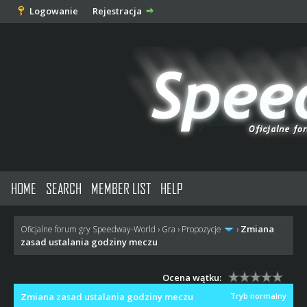
Logowanie
Rejestracja
HOME
SEARCH
MEMBER LIST
HELP
Zmiana
Oficjalne forum gry Speedway-World
›
Gra
›
Propozycje
›
zasad ustalania godziny meczu
Ocena wątku:
Zmiana zasad ustalania godziny meczu
Tryb normalny