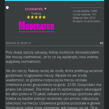
szuwarek
Liczba postów: 2,400
Tutejszy
Liczba wątków: 161
Dołączył: Mar 2012
Drużyna: Gryf Szczecin
2025-04-10, 20:03:13
#2
Przy okazji opiszę sytuację, której osobiście doświadczyłem.
Nie muszę nadmieniać, że to co się wydarzyło, nosi znamię
wątpliwej normalności.
Ale do rzeczy. Należę raczej do osób, które preferują wczesne
godzinowo rozgrywanie meczy. Wpada mi we środę
wiadomość, że godzina rozpoczęcia meczu została
zmieniona przez gospodarza na godz. 22:00. Gospodarz ma
prawo tak ustawić. Dla mnie jest to wystarczająco wkurzające
bo albo poleci w TV jakaś ciekawa transmisja sportowa albo
trzeba się będzie położyć wcześniej i po prostu odpuszczę
obecność na meczu. Ustawiona godzina pozostała w głowie.
Wyobraźcie sobie moje zdziwienie, gdy logując się ok. 18 w