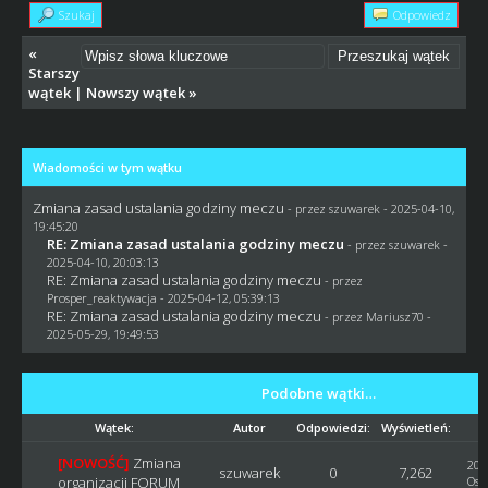
Szukaj
Odpowiedz
«
Starszy
wątek
|
Nowszy wątek
»
Wiadomości w tym wątku
Zmiana zasad ustalania godziny meczu
- przez
szuwarek
- 2025-04-10,
19:45:20
RE: Zmiana zasad ustalania godziny meczu
- przez
szuwarek
-
2025-04-10, 20:03:13
RE: Zmiana zasad ustalania godziny meczu
- przez
Prosper_reaktywacja
- 2025-04-12, 05:39:13
RE: Zmiana zasad ustalania godziny meczu
- przez
Mariusz70
-
2025-05-29, 19:49:53
Podobne wątki…
Wątek:
Autor
Odpowiedzi:
Wyświetleń:
[NOWOŚĆ]
Zmiana
202
szuwarek
0
7,262
organizacji FORUM
Ost