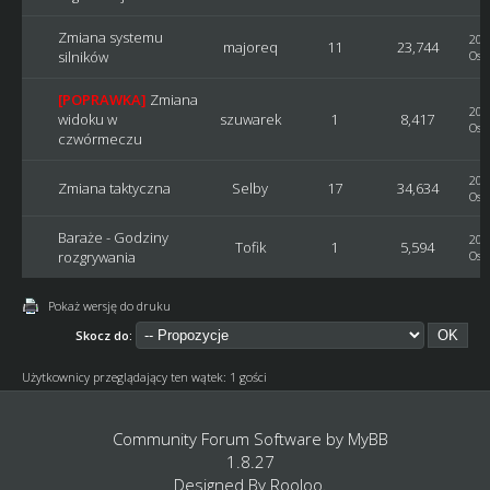
Zmiana systemu
201
majoreq
11
23,744
silników
Ost
[POPRAWKA]
Zmiana
201
widoku w
szuwarek
1
8,417
Ost
czwórmeczu
201
Zmiana taktyczna
Selby
17
34,634
Ost
Baraże - Godziny
201
Tofik
1
5,594
rozgrywania
Ost
Pokaż wersję do druku
Skocz do:
Użytkownicy przeglądający ten wątek: 1 gości
Community Forum Software by
MyBB
1.8.27
Designed By
Rooloo
.