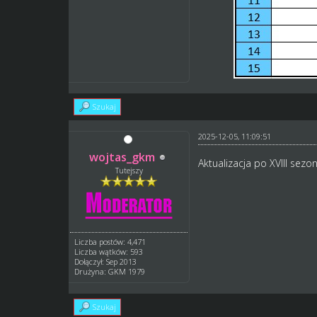
Szukaj
2025-12-05, 11:09:51
wojtas_gkm
Aktualizacja po XVIII sezon
Tutejszy
Liczba postów: 4,471
Liczba wątków: 593
Dołączył: Sep 2013
Drużyna: GKM 1979
Szukaj