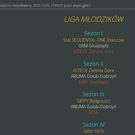
ł ostatnio modyfikowany: 2025-12-05, 11:09:37 przez
wojtas_gkm
.)
LIGA MŁODZIKÓW
Sezon I
Stal SEQUENTIAL ONE Rzeszów
GKM Grudziądz
ASTECK Zielona Góra
Sezon II
ASTECK Zielona Góra
ARJUMA Golub-Dobrzyń
GKM Grudziądz
Sezon III
GRYFY Bydgoszcz
ARJUMA Golub-Dobrzyń
ROW
Sezon IV
GKM 1979