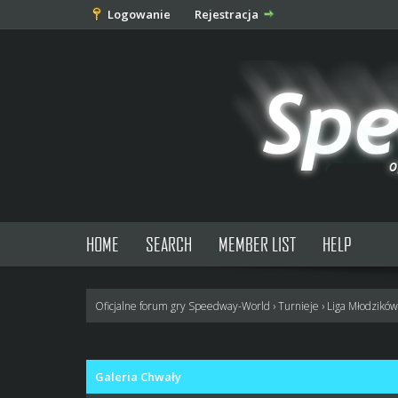
Logowanie
Rejestracja
HOME
SEARCH
MEMBER LIST
HELP
Oficjalne forum gry Speedway-World
›
Turnieje
›
Liga Młodzikó
0 głosów - średnia: 0
1
2
3
4
5
Galeria Chwały