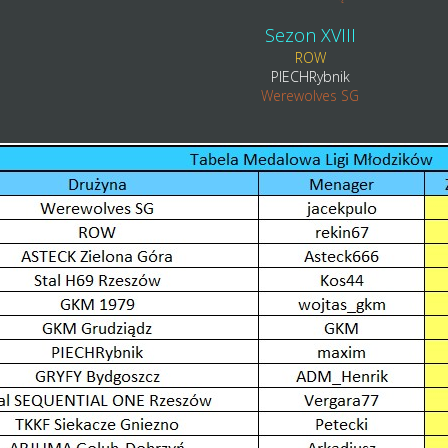
Sezon XVIII
ROW
PIECHRybnik
Werewolves SG