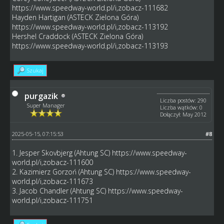
https://www.speedway-world.pl/i,zobacz-111682
Hayden Hartigan (ASTECK Zielona Góra)
https://www.speedway-world.pl/i,zobacz-113192
Hershel Craddock (ASTECK Zielona Góra)
https://www.speedway-world.pl/i,zobacz-113193
Szukaj
purgazik
Liczba postów: 290
Super Manager
Liczba wątków: 0
Dołączył: May 2012
2025-05-15, 07:15:53
#8
1. Jesper Skovbjerg (Ahtung SC)
https://www.speedway-
world.pl/i,zobacz-111600
2. Kazimierz Gorzoń (Ahtung SC)
https://www.speedway-
world.pl/i,zobacz-111673
3. Jacob Chandler (Ahtung SC)
https://www.speedway-
world.pl/i,zobacz-111751