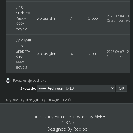
U18
Srebrny
2025-12-04, 10:2
Kask -
wojtas_gkm
7
3,566
Ostatni post
:
woj
XXXVII
edycja
ZAPISY!!!
U18
Srebrny
2025-09-07, 12:1
wojtas_gkm
14
2,903
Kask -
Ostatni post
:
ette
XXXVII
edycja
Pokaż wersję do druku
Skocz do:
Użytkownicy przeglądający ten wątek: 1 gości
Community Forum Software by
MyBB
1.8.27
Designed By
Rooloo
.