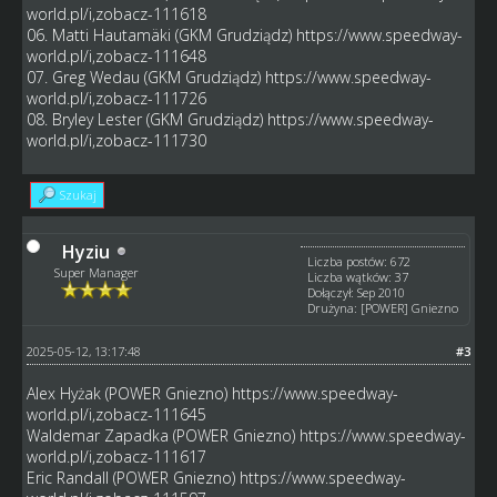
world.pl/i,zobacz-111618
06. Matti Hautamäki (GKM Grudziądz)
https://www.speedway-
world.pl/i,zobacz-111648
07. Greg Wedau (GKM Grudziądz)
https://www.speedway-
world.pl/i,zobacz-111726
08. Bryley Lester (GKM Grudziądz)
https://www.speedway-
world.pl/i,zobacz-111730
Szukaj
Hyziu
Liczba postów: 672
Super Manager
Liczba wątków: 37
Dołączył: Sep 2010
Drużyna: [POWER] Gniezno
2025-05-12, 13:17:48
#3
Alex Hyżak (POWER Gniezno)
https://www.speedway-
world.pl/i,zobacz-111645
Waldemar Zapadka (POWER Gniezno)
https://www.speedway-
world.pl/i,zobacz-111617
Eric Randall (POWER Gniezno)
https://www.speedway-