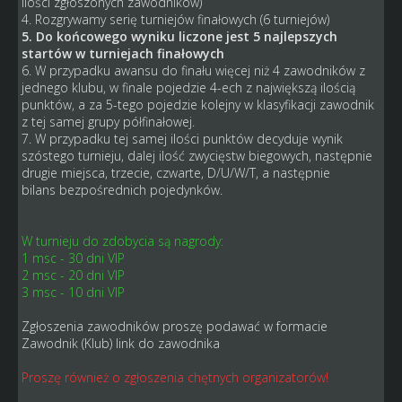
ilości zgłoszonych zawodników)
4. Rozgrywamy serię turniejów finałowych (6 turniejów)
5. Do końcowego wyniku liczone jest 5 najlepszych
startów w turniejach finałowych
6. W przypadku awansu do finału więcej niż 4 zawodników z
jednego klubu, w finale pojedzie 4-ech z największą ilością
punktów, a za 5-tego pojedzie kolejny w klasyfikacji zawodnik
z tej samej grupy półfinałowej.
7. W przypadku tej samej ilości punktów decyduje wynik
szóstego turnieju, dalej ilość zwycięstw biegowych, następnie
drugie miejsca, trzecie, czwarte, D/U/W/T, a następnie
bilans bezpośrednich pojedynków.
W turnieju do zdobycia są nagrody:
1 msc - 30 dni VIP
2 msc - 20 dni VIP
3 msc - 10 dni VIP
Zgłoszenia zawodników proszę podawać w formacie
Zawodnik (Klub) link do zawodnika
Proszę również o zgłoszenia chętnych organizatorów!