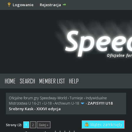
Logowanie
Rejestracja
HOME
SEARCH
MEMBER LIST
HELP
Oficjalne forum gry Speedway-World
›
Turnieje
›
Indywidualne
ZAPISY!!! U18
Mistrzostwa U 16-21
›
U-18
›
Archiwum U-18
›
Srebrny Kask - XXXVI edycja
Wątek zamknięty
Strony (2):
1
2
Dalej »