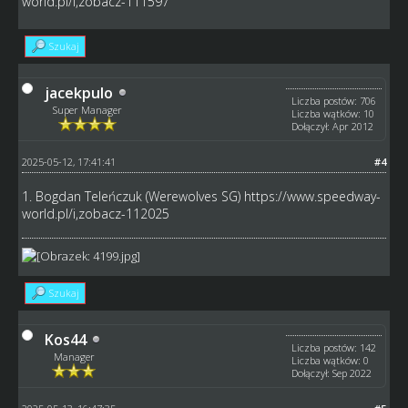
world.pl/i,zobacz-111597
Szukaj
jacekpulo
Liczba postów: 706
Super Manager
Liczba wątków: 10
Dołączył: Apr 2012
2025-05-12, 17:41:41
#4
1. Bogdan Teleńczuk (Werewolves SG)
https://www.speedway-
world.pl/i,zobacz-112025
Szukaj
Kos44
Liczba postów: 142
Manager
Liczba wątków: 0
Dołączył: Sep 2022