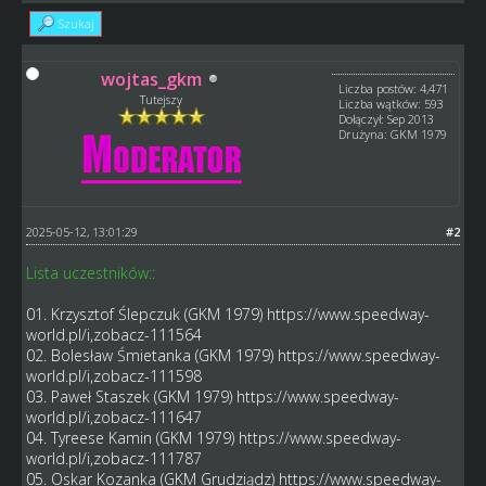
Szukaj
wojtas_gkm
Liczba postów: 4,471
Tutejszy
Liczba wątków: 593
Dołączył: Sep 2013
Drużyna: GKM 1979
2025-05-12, 13:01:29
#2
Lista uczestników::
01. Krzysztof Ślepczuk (GKM 1979)
https://www.speedway-
world.pl/i,zobacz-111564
02. Bolesław Śmietanka (GKM 1979)
https://www.speedway-
world.pl/i,zobacz-111598
03. Paweł Staszek (GKM 1979)
https://www.speedway-
world.pl/i,zobacz-111647
04. Tyreese Kamin (GKM 1979)
https://www.speedway-
world.pl/i,zobacz-111787
05. Oskar Kozanka (GKM Grudziądz)
https://www.speedway-