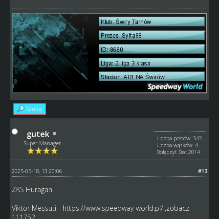
Szukaj
gutek
Liczba postów: 343
Super Manager
Liczba wątków: 4
Dołączył: Dec 2014
2025-05-18, 13:20:06
#13
ZKS Huragan
Viktor Messuti -
https://www.speedway-world.pl/i,zobacz-
111752