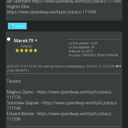
Jan Seemann
https://www.speedway-world.pl/i,zobacz-111640
Virginio Elba
https://www.speedway-world.pl/i,zobacz-111546
Szukaj
Marek79
Liczba postów: 1,629
Tutejszy
Liczba wątków: 39
Dołączył: Jul 2012
Drużyna: TARZAN'S TEAM TARNOW
2025-05-17, 07:19:39
#11
(Ten post był ostatnio modyfikowany: 2025-05-17, 07:21:08
przez
Marek79
.)
Tarzany
Magnus Djanic -
https://www.speedway-world.pl/i,zobacz-
111776
Stanisław Glapiak -
https://www.speedway-world.pl/i,zobacz-
111746
Eduard Benda -
https://www.speedway-world.pl/i,zobacz-
111596