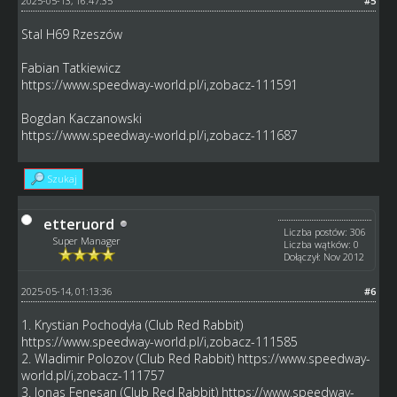
2025-05-13, 16:47:35
#5
Stal H69 Rzeszów
Fabian Tatkiewicz
https://www.speedway-world.pl/i,zobacz-111591
Bogdan Kaczanowski
https://www.speedway-world.pl/i,zobacz-111687
Szukaj
etteruord
Liczba postów: 306
Super Manager
Liczba wątków: 0
Dołączył: Nov 2012
2025-05-14, 01:13:36
#6
1. Krystian Pochodyła (Club Red Rabbit)
https://www.speedway-world.pl/i,zobacz-111585
2. Wladimir Polozov (Club Red Rabbit)
https://www.speedway-
world.pl/i,zobacz-111757
3. Jonas Fenesan (Club Red Rabbit)
https://www.speedway-