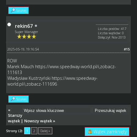
Szukaj
rekin67
Liczba postów: 417
Super Manager
Liczba wątków: 0
Dołączył: Nov 2013
2025-05-19, 19:16:54
#15
ROW
Marek Mauch
https://www.speedway-world.pl/i,zobacz-
111613
Władysław Kustrzyński
https://www.speedway-
world.pl/i,zobacz-111696
Szukaj
«
Starszy
wątek
|
Nowszy wątek
»
Strony (2):
1
2
Dalej »
Wątek zamknięty