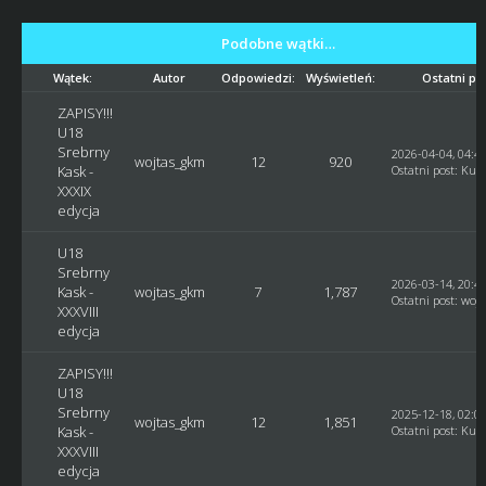
Podobne wątki…
Wątek:
Autor
Odpowiedzi:
Wyświetleń:
Ostatni po
ZAPISY!!!
U18
Srebrny
2026-04-04, 04:4
wojtas_gkm
12
920
Kask -
Ostatni post
:
Kusy
XXXIX
edycja
U18
Srebrny
2026-03-14, 20:4
Kask -
wojtas_gkm
7
1,787
Ostatni post
:
woj
XXXVIII
edycja
ZAPISY!!!
U18
Srebrny
2025-12-18, 02:0
wojtas_gkm
12
1,851
Kask -
Ostatni post
:
Kusy
XXXVIII
edycja