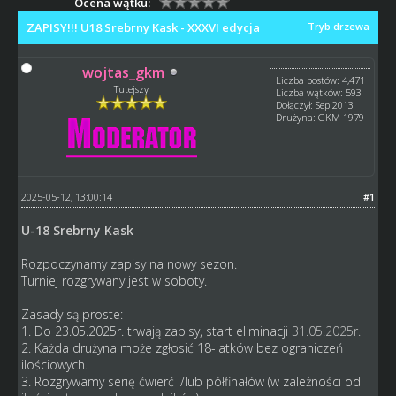
Ocena wątku:
ZAPISY!!! U18 Srebrny Kask - XXXVI edycja
Tryb drzewa
wojtas_gkm
Liczba postów: 4,471
Tutejszy
Liczba wątków: 593
Dołączył: Sep 2013
Drużyna: GKM 1979
2025-05-12, 13:00:14
#1
U-18 Srebrny Kask
Rozpoczynamy zapisy na nowy sezon.
Turniej rozgrywany jest w soboty.
Zasady są proste:
1. Do 23.05.2025r. trwają zapisy, start eliminacji
31.05.2025r.
2. Każda drużyna może zgłosić 18-latków bez ograniczeń
ilościowych.
3. Rozgrywamy serię ćwierć i/lub półfinałów (w zależności od