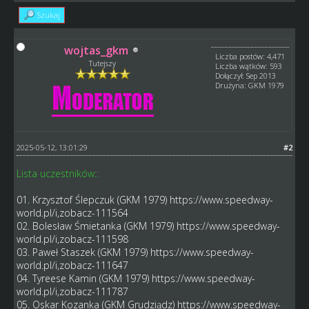
Szukaj
wojtas_gkm
Liczba postów: 4,471
Tutejszy
Liczba wątków: 593
Dołączył: Sep 2013
Drużyna: GKM 1979
2025-05-12, 13:01:29
#2
Lista uczestników::
01. Krzysztof Ślepczuk (GKM 1979)
https://www.speedway-
world.pl/i,zobacz-111564
02. Bolesław Śmietanka (GKM 1979)
https://www.speedway-
world.pl/i,zobacz-111598
03. Paweł Staszek (GKM 1979)
https://www.speedway-
world.pl/i,zobacz-111647
04. Tyreese Kamin (GKM 1979)
https://www.speedway-
world.pl/i,zobacz-111787
05. Oskar Kozanka (GKM Grudziądz)
https://www.speedway-