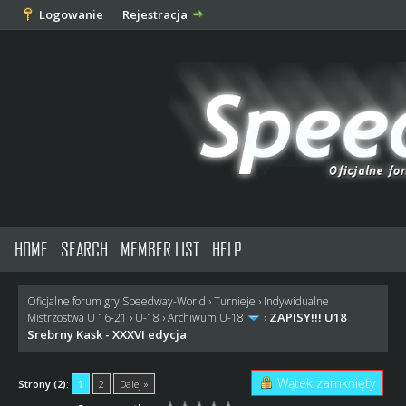
Logowanie
Rejestracja
HOME
SEARCH
MEMBER LIST
HELP
Oficjalne forum gry Speedway-World
›
Turnieje
›
Indywidualne
ZAPISY!!! U18
Mistrzostwa U 16-21
›
U-18
›
Archiwum U-18
›
Srebrny Kask - XXXVI edycja
Wątek zamknięty
Strony (2):
1
2
Dalej »