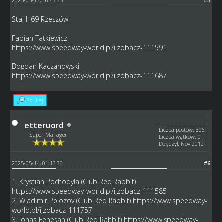
2025-05-13, 16:47:35
#5
Stal H69 Rzeszów
Fabian Tatkiewicz
https://www.speedway-world.pl/i,zobacz-111591
Bogdan Kaczanowski
https://www.speedway-world.pl/i,zobacz-111687
Szukaj
etteruord
Liczba postów: 306
Super Manager
Liczba wątków: 0
Dołączył: Nov 2012
2025-05-14, 01:13:36
#6
1. Krystian Pochodyła (Club Red Rabbit)
https://www.speedway-world.pl/i,zobacz-111585
2. Wladimir Polozov (Club Red Rabbit)
https://www.speedway-
world.pl/i,zobacz-111757
3. Jonas Fenesan (Club Red Rabbit)
https://www.speedway-