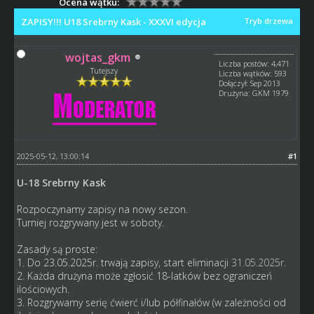
Ocena wątku:
ZAPISY!!! U18 Srebrny Kask - XXXVI edycja
Tryb drzewa
wojtas_gkm
Liczba postów: 4,471
Tutejszy
Liczba wątków: 593
Dołączył: Sep 2013
Drużyna: GKM 1979
2025-05-12, 13:00:14
#1
U-18 Srebrny Kask
Rozpoczynamy zapisy na nowy sezon.
Turniej rozgrywany jest w soboty.
Zasady są proste:
1. Do 23.05.2025r. trwają zapisy, start eliminacji
31.05.2025r.
2. Każda drużyna może zgłosić 18-latków bez ograniczeń
ilościowych.
3. Rozgrywamy serię ćwierć i/lub półfinałów (w zależności od