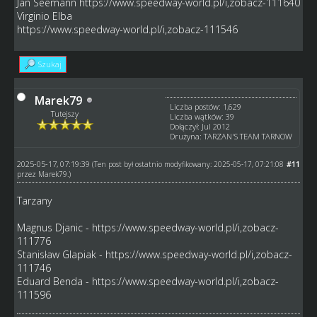
Jan Seemann
https://www.speedway-world.pl/i,zobacz-111640
Virginio Elba
https://www.speedway-world.pl/i,zobacz-111546
Szukaj
Marek79
Liczba postów: 1,629
Tutejszy
Liczba wątków: 39
Dołączył: Jul 2012
Drużyna: TARZAN'S TEAM TARNOW
2025-05-17, 07:19:39
#11
(Ten post był ostatnio modyfikowany: 2025-05-17, 07:21:08
przez
Marek79
.)
Tarzany
Magnus Djanic -
https://www.speedway-world.pl/i,zobacz-
111776
Stanisław Glapiak -
https://www.speedway-world.pl/i,zobacz-
111746
Eduard Benda -
https://www.speedway-world.pl/i,zobacz-
111596