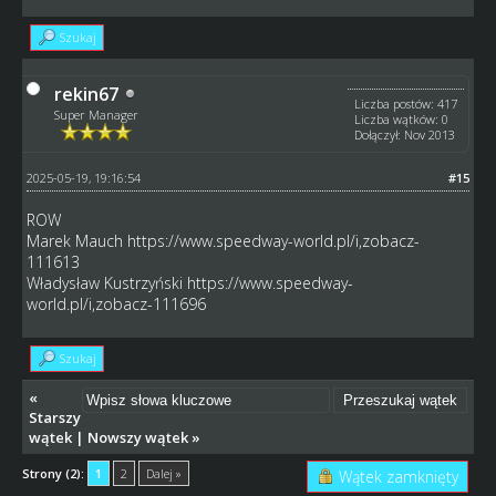
Szukaj
rekin67
Liczba postów: 417
Super Manager
Liczba wątków: 0
Dołączył: Nov 2013
2025-05-19, 19:16:54
#15
ROW
Marek Mauch
https://www.speedway-world.pl/i,zobacz-
111613
Władysław Kustrzyński
https://www.speedway-
world.pl/i,zobacz-111696
Szukaj
«
Starszy
wątek
|
Nowszy wątek
»
Strony (2):
1
2
Dalej »
Wątek zamknięty