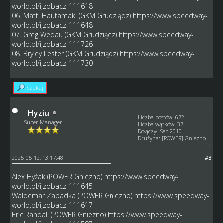
world.pl/i,zobacz-111618
06. Matti Hautamäki (GKM Grudziądz)
https://www.speedway-
world.pl/i,zobacz-111648
07. Greg Wedau (GKM Grudziądz)
https://www.speedway-
world.pl/i,zobacz-111726
08. Bryley Lester (GKM Grudziądz)
https://www.speedway-
world.pl/i,zobacz-111730
Szukaj
Hyziu
Liczba postów: 672
Super Manager
Liczba wątków: 37
Dołączył: Sep 2010
Drużyna: [POWER] Gniezno
2025-05-12, 13:17:48
#3
Alex Hyżak (POWER Gniezno)
https://www.speedway-
world.pl/i,zobacz-111645
Waldemar Zapadka (POWER Gniezno)
https://www.speedway-
world.pl/i,zobacz-111617
Eric Randall (POWER Gniezno)
https://www.speedway-