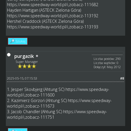
https://www.speedway-world.pl/i,zobacz-111682
Hayden Hartigan (ASTECK Zielona Góra)
https://www.speedway-world.pl/i,zobacz-113192
Hershel Craddock (ASTECK Zielona Góra)
https://www.speedway-world.pl/i,zobacz-113193
Szukaj
purgazik
Liczba postów: 290
Super Manager
Liczba wątków: 0
Dołączył: May 2012
2025-05-15, 07:15:53
#8
1. Jesper Skovbjerg (Ahtung SC)
https://www.speedway-
world.pl/i,zobacz-111600
2. Kazimierz Gorzoń (Ahtung SC)
https://www.speedway-
world.pl/i,zobacz-111673
3. Jacob Chandler (Ahtung SC)
https://www.speedway-
world.pl/i,zobacz-111751