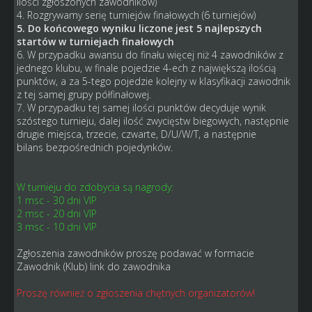
ilości zgłoszonych zawodników)
4. Rozgrywamy serię turniejów finałowych (6 turniejów)
5. Do końcowego wyniku liczone jest 5 najlepszych
startów w turniejach finałowych
6. W przypadku awansu do finału więcej niż 4 zawodników z
jednego klubu, w finale pojedzie 4-ech z największą ilością
punktów, a za 5-tego pojedzie kolejny w klasyfikacji zawodnik
z tej samej grupy półfinałowej.
7. W przypadku tej samej ilości punktów decyduje wynik
szóstego turnieju, dalej ilość zwycięstw biegowych, następnie
drugie miejsca, trzecie, czwarte, D/U/W/T, a następnie
bilans bezpośrednich pojedynków.
W turnieju do zdobycia są nagrody:
1 msc - 30 dni VIP
2 msc - 20 dni VIP
3 msc - 10 dni VIP
Zgłoszenia zawodników proszę podawać w formacie
Zawodnik (Klub) link do zawodnika
Proszę również o zgłoszenia chętnych organizatorów!