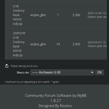
U18
Srebrny
2025-12-04, 10:2
Kask -
wojtas_gkm
7
3,566
Ostatni post
:
woj
XXXVII
edycja
ZAPISY!!!
U18
Srebrny
2025-09-07, 12:1
wojtas_gkm
14
2,905
Kask -
Ostatni post
:
ette
XXXVII
edycja
Pokaż wersję do druku
Skocz do:
Użytkownicy przeglądający ten wątek: 1 gości
Community Forum Software by
MyBB
1.8.27
Designed By
Rooloo
.