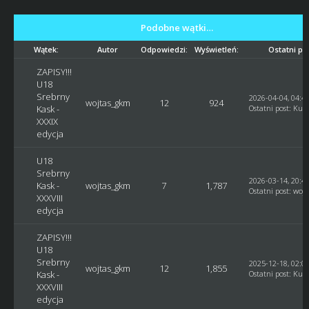
Podobne wątki…
Wątek:
Autor
Odpowiedzi:
Wyświetleń:
Ostatni po
ZAPISY!!!
U18
Srebrny
2026-04-04, 04:4
wojtas_gkm
12
924
Kask -
Ostatni post
:
Kusy
XXXIX
edycja
U18
Srebrny
2026-03-14, 20:4
Kask -
wojtas_gkm
7
1,787
Ostatni post
:
woj
XXXVIII
edycja
ZAPISY!!!
U18
Srebrny
2025-12-18, 02:0
wojtas_gkm
12
1,855
Kask -
Ostatni post
:
Kusy
XXXVIII
edycja