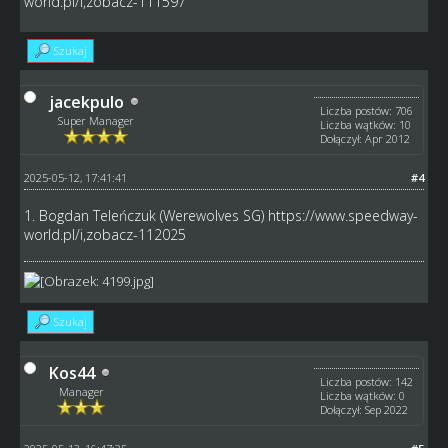
world.pl/i,zobacz-111597
Szukaj
jacekpulo
Liczba postów: 706
Super Manager
Liczba wątków: 10
Dołączył: Apr 2012
2025-05-12, 17:41:41
#4
1. Bogdan Teleńczuk (Werewolves SG)
https://www.speedway-
world.pl/i,zobacz-112025
Szukaj
Kos44
Liczba postów: 142
Manager
Liczba wątków: 0
Dołączył: Sep 2022