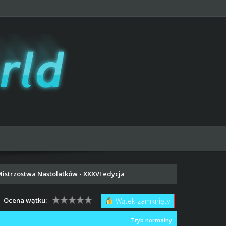
Mistrzostwa Nastolatków - XXXVI edycja
Ocena wątku:
Wątek zamknięty
Tryb normalny