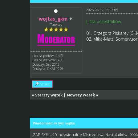
2025-05-12, 13:03:05
wojtas_gkm
Lista uczestników:
Tutejszy
01. Grzegorz Piskarev (G
02. Mika-Matti Somervuor
Liczba postów: 4,471
Liczba wątków: 593
Dołączył: Sep 2013
Drużyna: GKM 1979
Szukaj
«
Starszy wątek
|
Nowszy wątek
»
Wiadomości w tym wątku
ZAPISY!!! U19 Indywidualne Mistrzostwa Nastolatków - XXX