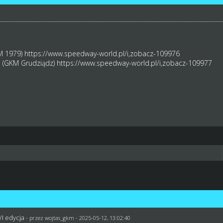
KM 1979)
https://www.speedway-world.pl/i,zobacz-109976
i (GKM Grudziądz)
https://www.speedway-world.pl/i,zobacz-109977
VI edycja
- przez
wojtas_gkm
- 2025-05-12, 13:02:40