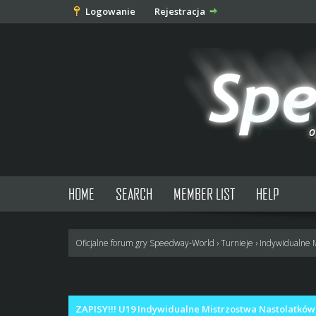
Logowanie
Rejestracja
HOME
SEARCH
MEMBER LIST
HELP
Oficjalne forum gry Speedway-World
›
Turnieje
›
Indywidualne 
0 głosów - średnia: 0
1
2
3
4
5
ZAPISY!!! U19 Indywidualne Mistrzostwa Nastolatków 