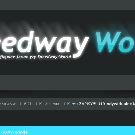
ZAPISY!!! U19 Indywidualne 
Mistrzostwa U 16-21
›
U-19
›
Archiwum U-19
›
- XXXVI edycja