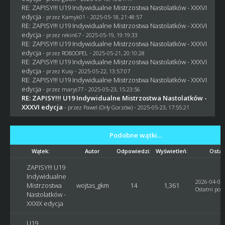
RE: ZAPISY!!! U19 Indywidualne Mistrzostwa Nastolatków - XXXVI
edycja
- przez
Kamyk01
- 2025-05-18, 21:48:57
RE: ZAPISY!!! U19 Indywidualne Mistrzostwa Nastolatków - XXXVI
edycja
- przez
rekin67
- 2025-05-19, 19:19:33
RE: ZAPISY!!! U19 Indywidualne Mistrzostwa Nastolatków - XXXVI
edycja
- przez
ROBOOPEL
- 2025-05-21, 20:10:28
RE: ZAPISY!!! U19 Indywidualne Mistrzostwa Nastolatków - XXXVI
edycja
- przez
Kusy
- 2025-05-22, 13:57:07
RE: ZAPISY!!! U19 Indywidualne Mistrzostwa Nastolatków - XXXVI
edycja
- przez
marys77
- 2025-05-23, 15:23:56
RE: ZAPISY!!! U19 Indywidualne Mistrzostwa Nastolatków -
XXXVI edycja
- przez
Pawel (Orły Gorzów)
- 2025-05-23, 17:55:21
Podobne wątki…
Wątek:
Autor
Odpowiedzi:
Wyświetleń:
Ostat
ZAPISY!!! U19
Indywidualne
2026-04-03,
Mistrzostwa
wojtas_gkm
14
1,361
Ostatni post
Nastolatków -
XXXIX edycja
U19