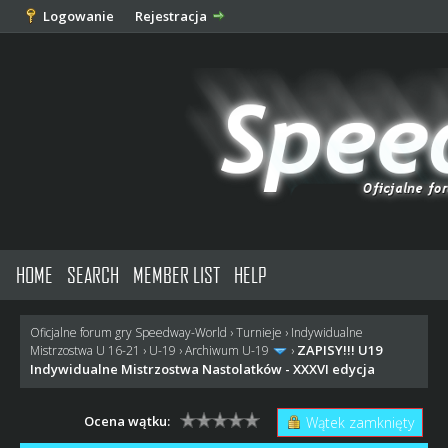
Logowanie
Rejestracja
HOME
SEARCH
MEMBER LIST
HELP
Oficjalne forum gry Speedway-World
›
Turnieje
›
Indywidualne
ZAPISY!!! U19
Mistrzostwa U 16-21
›
U-19
›
Archiwum U-19
›
Indywidualne Mistrzostwa Nastolatków - XXXVI edycja
Ocena wątku:
Wątek zamknięty