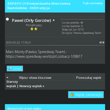
ZAPISY!!! U19 Indywidualne Mistrzostwa
Tryb normalny
Nastolatków - XXXVI edycja
Pawel (Orły Gorzów)
Liczba postów: 48
Początkujący
Liczba wątków: 0
Dołączył: Jun 2019
Drużyna: Pawlus Speedway Team
2025-05-23, 17:55:21
#18
Marc Monty (Pawlus Speedway Team) -
https://www.speedway-world.pl/i,zobacz-109817
Szukaj
«
Starszy
wątek
|
Nowszy wątek
»
Wątek zamknięty
Wiadomości w tym wątku