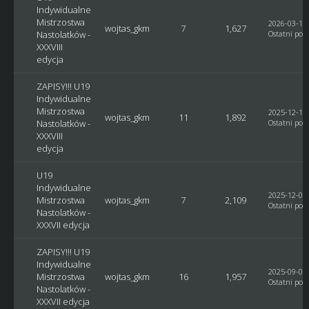
Indywidualne
Mistrzostwa
2026-03-14,
wojtas_gkm
7
1,627
Nastolatków -
Ostatni post
XXXVIII
edycja
ZAPISY!!! U19
Indywidualne
Mistrzostwa
2025-12-18,
wojtas_gkm
11
1,892
Nastolatków -
Ostatni post
XXXVIII
edycja
U19
Indywidualne
2025-12-04,
Mistrzostwa
wojtas_gkm
7
2,109
Ostatni post
Nastolatków -
XXXVII edycja
ZAPISY!!! U19
Indywidualne
2025-09-07,
Mistrzostwa
wojtas_gkm
16
1,957
Ostatni post
Nastolatków -
XXXVII edycja