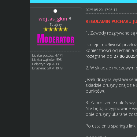
2025-05-20, 17:03:17
wojtas_gkm
REGULAMIN PUCHARU J
Tutejszy
1. Zawody rozgrywane są 
Istnieje możliwość przeło
konieczności odjechania 
Liczba postów: 4,471
rozegrane do
27.06.2025
Liczba wątków: 593
Dołączył: Sep 2013
2. W składzie meczowym po
Drużyna: GKM 1979
Jeżeli drużyna wystawi se
składzie drużyny znajdzi
punktów).
3. Zaproszenie należy wy
Nie będą przyjmowane wyt
obie drużyny ukarane zos
Po ustaleniu sparingu lin