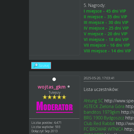
5. Nagrody:
I miejsce - 45 dni VIP
II miejsce - 35 dni VIP
III miejsce - 30 dni VIP
IV miejsce - 25 dni VIP
V miejsce - 20 dni VIP
VI miejsce - 18 dni VIP
VII miejsce - 16 dni VIP
VIII miejsce - 14 dni VIP
Szukaj
2025-05-20, 17:03:41
wojtas_gkm
Lista uczestników:
Tutejszy
Ahtung SC
http://www.spe
ASTECK Zielona Góra
http
banditos 1979gkm
http:/
BRG 1900 Bydgoszcz
http
Liczba postów: 4,471
Club Red Rabbit
http://w
Liczba wątków: 593
FC BROWAR WITNICA
http
Dołączył: Sep 2013