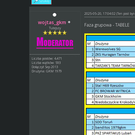
Szukaj
2025-05-20, 17:04:02
(Ten post by
wojtas_gkm
Faza grupowa - TABELE
Tutejszy
Liczba postów: 4,471
Liczba wątków: 593
Dołączył: Sep 2013
Drużyna: GKM 1979