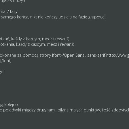
tuje 28 drużyn
 na 2 fazy.
 samego końca, nikt nie kończy udziału na fazie grupowej.
otkań, każdy z każdym, mecz i rewanż)
otkania, każdy z każdym, mecz i rewanż)
dokonane za pomocą strony
[font='Open Sans', sans-serif]http://www.
.
[/font]
go:
ą kolejno:
e pojedynki między drużynami, bilans małych punktów, ilość zdobytyc