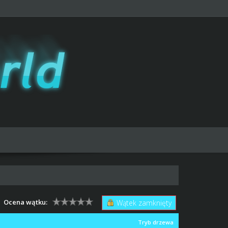
Ocena wątku:
Wątek zamknięty
Tryb drzewa