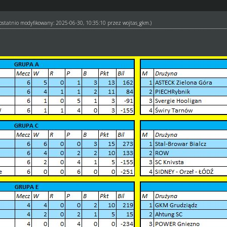
ł ostatnio modyfikowany: 2025-06-30, 10:35:10 przez
wojtas_gkm
.)