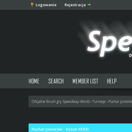
Logowanie
Rejestracja
HOME
SEARCH
MEMBER LIST
HELP
Oficjalne forum gry Speedway-World
›
Turnieje
›
Puchar Junior
0 głosów - średnia: 0
1
2
3
4
5
Puchar Juniorów - Sezon XXXXI