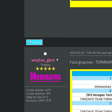
Szukaj
2025-05-20, 17:06:48
(Ten post by
wojtas_gkm
Faza grupowa - TERMINA
Tutejszy
Liczba postów: 4,471
Liczba wątków: 593
Dołączył: Sep 2013
Drużyna: GKM 1979