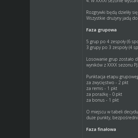
4. W XXXXI sezonie wystar
Rozgrywki będą dzieliły się
Wszystkie drużyny jadą do
Faza grupowa
5 grup po 4 zespoły (6 sp
3
grupy po 3 zespoły (4 sp
Losowanie grup zostało 
wyników z XXXX sezonu PJ
Punktacja etapu grupowe
za zwycięstwo - 2 pkt
za remis - 1 pkt
za porażkę - 0 pkt
za bonus - 1 pkt
O miejscu w tabeli decyduj
duże punkty, bezpośredni
Faza finałowa