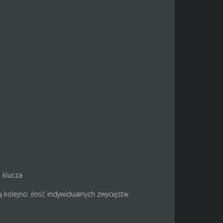
.
 klucza
kolejno: ilość indywidualnych zwycięstw