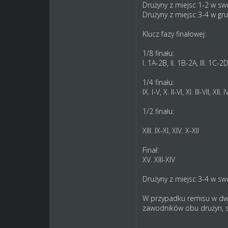
Drużyny z miejsc 1-2 w sw
Drużyny z miejsc 3-4 w g
Klucz fazy finałowej:
1/8 finału:
I. 1A-2B, II. 1B-2A, III. 1C-2
1/4 finału:
IX. I-V, X. II-VI, XI. III-VII, XII. I
1/2 finału:
XIII. IX-XI, XIV. X-XII
Finał:
XV. XIII-XIV
Drużyny z miejsc 3-4 w s
W przypadku remisu w dwum
zawodników obu drużyn, 