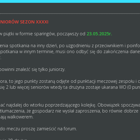
UNIORÓW SEZON XXXXI
w piątki w formie sparingów, począwszy od
23.05.2025r.
żenia spotkania na inny dzień, po uzgodnieniu z przeciwnikiem i poinf
spotkania w innym terminie, musi ono odbyć się do zakończenia dan
r
.
winni znaleźć się tylko juniorzy.
niora, to jego punkty zostaną odjęte od punktacji meczowej zespołu i 
e się 2 lub więcej seniorów wtedy ta drużyna zostaje ukarana WO (0 
słać najdalej do wtorku poprzedzającego kolejkę. Obowiązek spoczyw
łumaczenia, że gospodarz nie wysłał zaproszenia, bo równie dobrze
tają walkowerem.
k do meczu proszę zamieścić na forum.