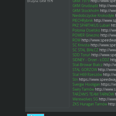
GKM 1979
http://www.spe
Drużyna: GKM 1979
GKM Grudziądz
http://ww
GKM Stockholm
http://w
Niedobczyckie Krokodyle
PIECHRybnik
http://www.s
PKŻ SPARTAKUS Lubań
ht
Polonia Osielsko
http://w
POWER Gniezno
http://w
ROW
http://www.speedway
SC Knivsta
http://www.spe
SC STAL BIAŁCZ
http://ww
SDD Toruń
http://www.sp
SIDNEY - Orzeł - ŁÓDŹ
htt
Stal-Browar Bialcz
http:/
STAL GORZOW
http://www
Stal H69 Rzeszów
http://
Stn
https://www.speedway
Svergie Hooligan
https://
Świry Tarnów
http://www.
TARZAN'S TEAM TARNÓW
Werewolves SG
http://ww
ZKS Huragan Tarnów
http