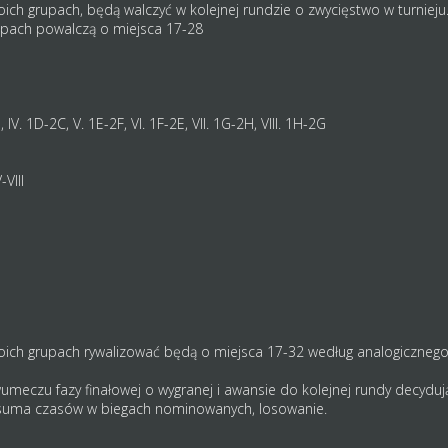
oich grupach, będą walczyć w kolejnej rundzie o zwycięstwo w turnieju
rupach powalczą o miejsca 17-28
D, IV. 1D-2C, V. 1E-2F, VI. 1F-2E, VII. 1G-2H, VIII. 1H-2G
V-VIII
woich grupach rywalizować będą o miejsca 17-32 według analogicznego
eczu fazy finałowej o wygranej i awansie do kolejnej rundy decydują 
suma czasów w biegach nominowanych, losowanie.