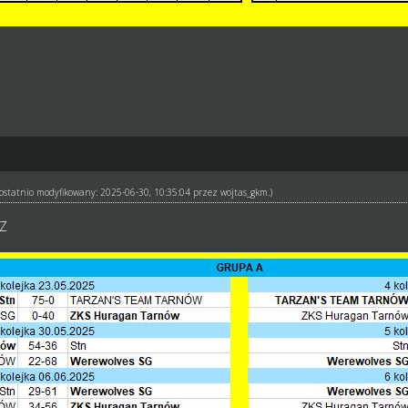
ł ostatnio modyfikowany: 2025-06-30, 10:35:04 przez
wojtas_gkm
.)
RZ