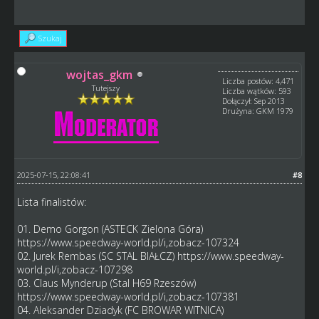
Szukaj
wojtas_gkm
Liczba postów: 4,471
Tutejszy
Liczba wątków: 593
Dołączył: Sep 2013
Drużyna: GKM 1979
2025-07-15, 22:08:41
#8
Lista finalistów:
01. Demo Gorgon (ASTECK Zielona Góra)
https://www.speedway-world.pl/i,zobacz-107324
02. Jurek Rembas (SC STAL BIAŁCZ)
https://www.speedway-
world.pl/i,zobacz-107298
03. Claus Mynderup (Stal H69 Rzeszów)
https://www.speedway-world.pl/i,zobacz-107381
04. Aleksander Dziadyk (FC BROWAR WITNICA)