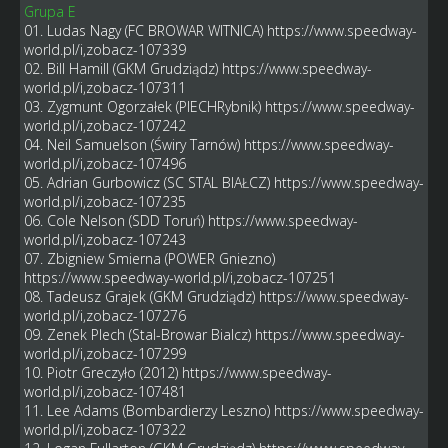
Grupa E
01. Ludas Nagy (FC BROWAR WITNICA)
https://www.speedway-
world.pl/i,zobacz-107339
02. Bill Hamill (GKM Grudziądz)
https://www.speedway-
world.pl/i,zobacz-107311
03. Zygmunt Ogorzałek (PIECHRybnik)
https://www.speedway-
world.pl/i,zobacz-107242
04. Neil Samuelson (Świry Tarnów)
https://www.speedway-
world.pl/i,zobacz-107496
05. Adrian Gurbowicz (SC STAL BIAŁCZ)
https://www.speedway-
world.pl/i,zobacz-107235
06. Cole Nelson (SDD Toruń)
https://www.speedway-
world.pl/i,zobacz-107243
07. Zbigniew Smierna (POWER Gniezno)
https://www.speedway-world.pl/i,zobacz-107251
08. Tadeusz Grajek (GKM Grudziądz)
https://www.speedway-
world.pl/i,zobacz-107276
09. Zenek Plech (Stal-Browar Bialcz)
https://www.speedway-
world.pl/i,zobacz-107299
10. Piotr Greczyło (2012)
https://www.speedway-
world.pl/i,zobacz-107481
11. Lee Adams (Bombardierzy Leszno)
https://www.speedway-
world.pl/i,zobacz-107322