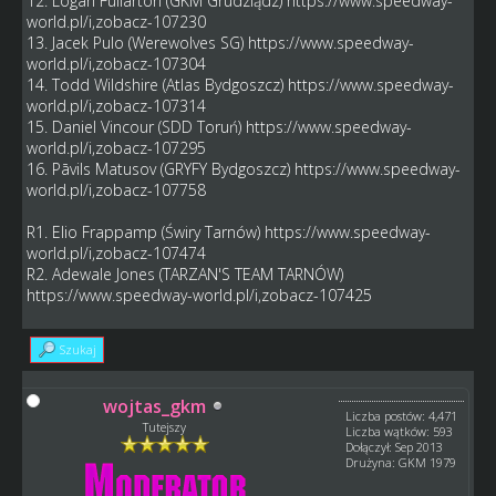
12. Logan Fullarton (GKM Grudziądz)
https://www.speedway-
world.pl/i,zobacz-107230
13. Jacek Pulo (Werewolves SG)
https://www.speedway-
world.pl/i,zobacz-107304
14. Todd Wildshire (Atlas Bydgoszcz)
https://www.speedway-
world.pl/i,zobacz-107314
15. Daniel Vincour (SDD Toruń)
https://www.speedway-
world.pl/i,zobacz-107295
16. Pāvils Matusov (GRYFY Bydgoszcz)
https://www.speedway-
world.pl/i,zobacz-107758
R1. Elio Frappamp (Świry Tarnów)
https://www.speedway-
world.pl/i,zobacz-107474
R2. Adewale Jones (TARZAN'S TEAM TARNÓW)
https://www.speedway-world.pl/i,zobacz-107425
Szukaj
wojtas_gkm
Liczba postów: 4,471
Tutejszy
Liczba wątków: 593
Dołączył: Sep 2013
Drużyna: GKM 1979