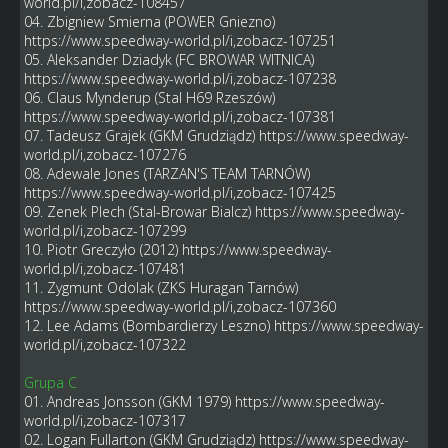
world.pl/i,zobacz-108457
04. Zbigniew Smierna (POWER Gniezno)
https://www.speedway-world.pl/i,zobacz-107251
05. Aleksander Dziadyk (FC BROWAR WITNICA)
https://www.speedway-world.pl/i,zobacz-107238
06. Claus Mynderup (Stal H69 Rzeszów)
https://www.speedway-world.pl/i,zobacz-107381
07. Tadeusz Grajek (GKM Grudziądz)
https://www.speedway-
world.pl/i,zobacz-107276
08. Adewale Jones (TARZAN'S TEAM TARNÓW)
https://www.speedway-world.pl/i,zobacz-107425
09. Zenek Plech (Stal-Browar Bialcz)
https://www.speedway-
world.pl/i,zobacz-107299
10. Piotr Greczyło (2012)
https://www.speedway-
world.pl/i,zobacz-107481
11. Zygmunt Odolak (ZKS Huragan Tarnów)
https://www.speedway-world.pl/i,zobacz-107360
12. Lee Adams (Bombardierzy Leszno)
https://www.speedway-
world.pl/i,zobacz-107322
Grupa C
01. Andreas Jonsson (GKM 1979)
https://www.speedway-
world.pl/i,zobacz-107317
02. Logan Fullarton (GKM Grudziądz)
https://www.speedway-