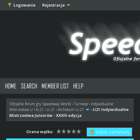
Logowanie
Rejestracja
HOME
SEARCH
MEMBER LIST
HELP
Oficjalne forum gry Speedway-World
›
Turnieje
›
Indywidualne
U21 Indywidualne
Mistrzostwa U 16-21
›
U-21
›
Archiwum U-21
›
Mistrzostwa Juniorów - XXXIII edycja
Ocena wątku:
Wątek zamknięty