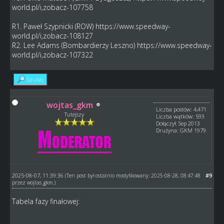
world.pl/i,zobacz-107758
R1. Paweł Szypnicki (ROW)
https://www.speedway-
world.pl/i,zobacz-108127
R2. Lee Adams (Bombardierzy Leszno)
https://www.speedway-
world.pl/i,zobacz-107322
Szukaj
wojtas_gkm
Liczba postów: 4,471
Tutejszy
Liczba wątków: 593
Dołączył: Sep 2013
Drużyna: GKM 1979
2025-08-07, 11:39:36
#9
(Ten post był ostatnio modyfikowany: 2025-08-28, 08:47:48
przez
wojtas_gkm
.)
Tabela fazy finałowej: