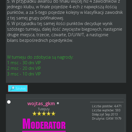
5. W przypadku awansu do finału więcej niż 4 zawodników z
jednego klubu, w finale pojedzie 4-ech z największą ilością
punktów, a za 5-tego pojedzie kolejny w klasyfikacji zawodnik
z tej samej grupy półfinałowej.
6. W przypadku tej samej ilości punktów decyduje wynik
szóstego turnieju, dalej ilość zwycięstw biegowych, następnie
drugie miejsca, trzecie, czwarte, D/U/W/T, a następnie
bilans bezpośrednich pojedynków.
W turnieju do zdobycia są nagrody:
1 msc - 30 dni VIP
2 msc - 20 dni VIP
3 msc - 10 dni VIP
Szukaj
wojtas_gkm
Liczba postów: 4,471
Tutejszy
Liczba wątków: 593
Dołączył: Sep 2013
Drużyna: GKM 1979