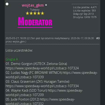
wojtas_gkm
Liczba postów: 4,471
Tutejszy
Liczba wątków: 593
Dołączył: Sep 2013
Drużyna: GKM 1979
2025-05-27, 18:09:22
#3
(Ten post był ostatnio modyfikowany: 2025-06-17, 09:36:30
przez
wojtas_gkm
.)
Lista uczestników:
Grupa A
01. Demo Gorgon (ASTECK Zielona Góra)
https://www.speedway-world.pl/i,zobacz-107324
02. Ludas Nagy (FC BROWAR WITNICA)
https://www.speedway-
world.pl/i,zobacz-107339
03. Claus Graversen (ZKS Huragan Tarnów)
https://www.speedway-world.pl/i,zobacz-107334
04. Wayne Kadi (SDD Toruń)
https://www.speedway-
world.pl/i,zobacz-107209
05. Jude Foxton (2012)
https://www.speedway-
world.pl/i,zobacz-107332