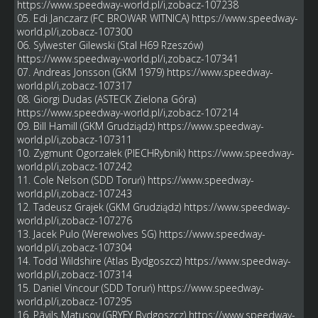
https://www.speedway-world.pl/i,zobacz-107238
05. Edi Janczarz (FC BROWAR WITNICA)
https://www.speedway-
world.pl/i,zobacz-107300
06. Sylwester Gilewski (Stal H69 Rzeszów)
https://www.speedway-world.pl/i,zobacz-107341
07. Andreas Jonsson (GKM 1979)
https://www.speedway-
world.pl/i,zobacz-107317
08. Giorgi Dudas (ASTECK Zielona Góra)
https://www.speedway-world.pl/i,zobacz-107214
09. Bill Hamill (GKM Grudziądz)
https://www.speedway-
world.pl/i,zobacz-107311
10. Zygmunt Ogorzałek (PIECHRybnik)
https://www.speedway-
world.pl/i,zobacz-107242
11. Cole Nelson (SDD Toruń)
https://www.speedway-
world.pl/i,zobacz-107243
12. Tadeusz Grajek (GKM Grudziądz)
https://www.speedway-
world.pl/i,zobacz-107276
13. Jacek Pulo (Werewolves SG)
https://www.speedway-
world.pl/i,zobacz-107304
14. Todd Wildshire (Atlas Bydgoszcz)
https://www.speedway-
world.pl/i,zobacz-107314
15. Daniel Vincour (SDD Toruń)
https://www.speedway-
world.pl/i,zobacz-107295
16. Pāvils Matusov (GRYFY Bydgoszcz)
https://www.speedway-