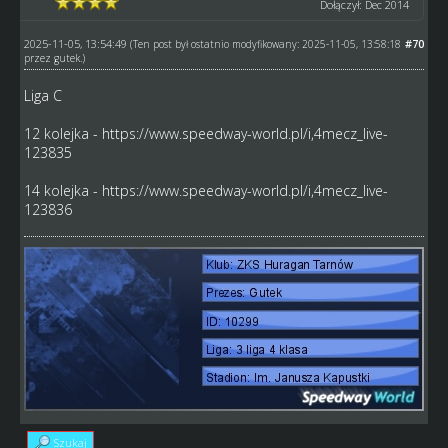
Dołączył: Dec 2014
2025-11-05, 13:54:49
#70
(Ten post był ostatnio modyfikowany: 2025-11-05, 13:58:18
przez
gutek
.)
Liga C
12 kolejka -
https://www.speedway-world.pl/i,4mecz_live-
123835
14 kolejka -
https://www.speedway-world.pl/i,4mecz_live-
123836
Szukaj