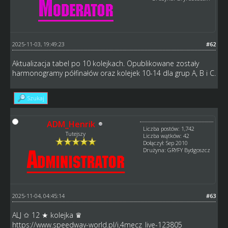
2025-11-03, 19:49:23
#62
Aktualizacja tabel po 10 kolejkach. Opublikowane zostały
harmonogramy półfinałów oraz kolejek 10-14 dla grup A, B i C.
Szukaj
ADM_Henrik
Liczba postów: 1,742
Tutejszy
Liczba wątków: 42
Dołączył: Sep 2010
Drużyna: GRYFY Bydgoszcz
2025-11-04, 04:45:14
#63
ALJ ✩ 12 ★ kolejka ♛
https://www.speedway-world.pl/i,4mecz_live-123805