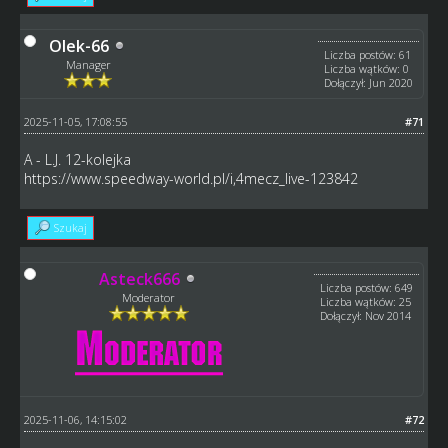
Olek-66
Liczba postów: 61
Manager
Liczba wątków: 0
Dołączył: Jun 2020
2025-11-05, 17:08:55
#71
A - L.J. 12-kolejka
https://www.speedway-world.pl/i,4mecz_live-123842
Szukaj
Asteck666
Liczba postów: 649
Moderator
Liczba wątków: 25
Dołączył: Nov 2014
2025-11-06, 14:15:02
#72