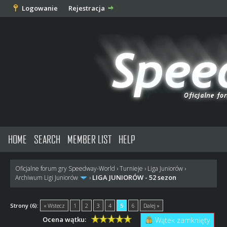
Logowanie
Rejestracja
HOME
SEARCH
MEMBER LIST
HELP
Oficjalne forum gry Speedway-World
›
Turnieje
›
Liga Juniorów
›
LIGA JUNIORÓW - 52 sezon
Archiwum Ligi Juniorów
›
Strony (6):
« Wstecz
1
2
3
4
5
6
Dalej »
Ocena wątku:
Wątek zamknięty