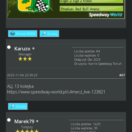
Strona WWW
Szukaj
Karuzo
Liczba postów: 84
Manager
Liczba wątków: 0
Dołączył: Dec 2023
Drużyna: Karrix Speedway Toruń
2025-11-04, 22:39:23
#67
ALJ, 13 kolejka
https://www.speedway-world.pl/i,4mecz_live-123821
Szukaj
Marek79
Liczba postów: 1,629
Tutejszy
Liczba wątków: 39