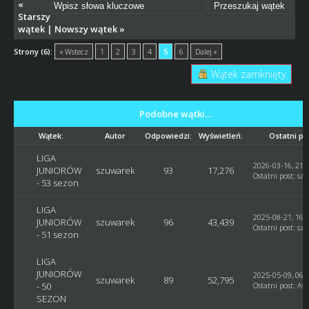
«
Starszy
wątek
|
Nowszy wątek
»
Strony (6):
« Wstecz
1
2
3
4
5
6
Dalej »
Wątek zamknięty
Podobne wątki…
Wątek:
Autor
Odpowiedzi:
Wyświetleń:
Ostatni po
LIGA
2026-03-16, 21:
JUNIORÓW
szuwarek
93
17,276
Ostatni post
:
sz
- 53 sezon
LIGA
2025-08-21, 16:
JUNIORÓW
szuwarek
96
43,439
Ostatni post
:
sz
- 51 sezon
LIGA
JUNIORÓW
2025-05-09, 06:
szuwarek
89
52,795
- 50
Ostatni post
:
Ast
SEZON