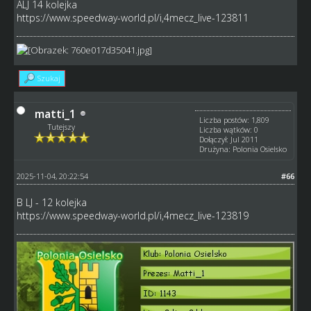
ALJ 14 kolejka
https://www.speedway-world.pl/i,4mecz_live-123811
Szukaj
matti_1
Liczba postów: 1,809
Tutejszy
Liczba wątków: 0
Dołączył: Jul 2011
Drużyna: Polonia Osielsko
2025-11-04, 20:22:54
#66
B LJ - 12 kolejka
https://www.speedway-world.pl/i,4mecz_live-123819