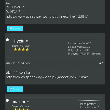
ELJ
PÓŁFINAŁ 2
RUNDA 2
https://www.speedway-world.pl/i,4mecz_live-123847
Szukaj
Hyziu
Liczba postów: 672
Super Manager
Liczba wątków: 37
Dołączył: Sep 2010
Drużyna: [POWER] Gniezno
2025-11-06, 14:24:50
#73
BLJ - 14 Kolejka
https://www.speedway-world.pl/i,4mecz_live-123848
Szukaj
maxim
Liczba postów: 311
Super Manager
Liczba wątków: 0