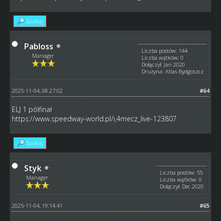
Szukaj
Pabloss
Liczba postów: 144
Manager
Liczba wątków: 0
Dołączył: Jan 2020
Drużyna: Atlas Bydgoszcz
2025-11-04, 08:27:02
#64
ELJ 1 półfinał
https://www.speedway-world.pl/i,4mecz_live-123807
Szukaj
Styk
Liczba postów: 55
Manager
Liczba wątków: 0
Dołączył: Dec 2020
2025-11-04, 19:14:41
#65