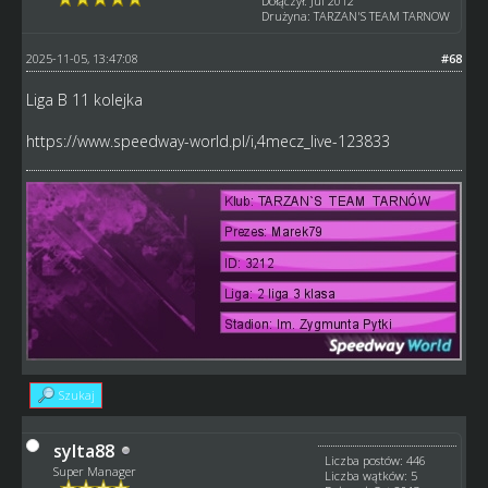
Dołączył: Jul 2012
Drużyna: TARZAN'S TEAM TARNOW
2025-11-05, 13:47:08
#68
Liga B 11 kolejka
https://www.speedway-world.pl/i,4mecz_live-123833
Szukaj
sylta88
Liczba postów: 446
Super Manager
Liczba wątków: 5