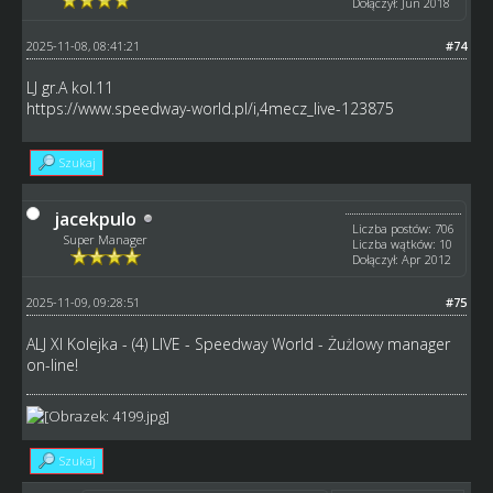
Dołączył: Jun 2018
2025-11-08, 08:41:21
#74
LJ gr.A kol.11
https://www.speedway-world.pl/i,4mecz_live-123875
Szukaj
jacekpulo
Liczba postów: 706
Super Manager
Liczba wątków: 10
Dołączył: Apr 2012
2025-11-09, 09:28:51
#75
ALJ XI Kolejka -
(4) LIVE - Speedway World - Żużlowy manager
on-line!
Szukaj