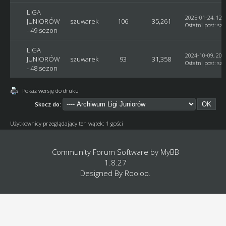
LIGA
2025-01-24, 12:
JUNIORÓW
szuwarek
106
35,261
Ostatni post
:
sz
- 49 sezon
LIGA
2024-10-09, 20:
JUNIORÓW
szuwarek
93
31,358
Ostatni post
:
sz
- 48 sezon
Pokaż wersję do druku
Skocz do:
Użytkownicy przeglądający ten wątek: 1 gości
Community Forum Software by
MyBB
1.8.27
Designed By
Rooloo
.