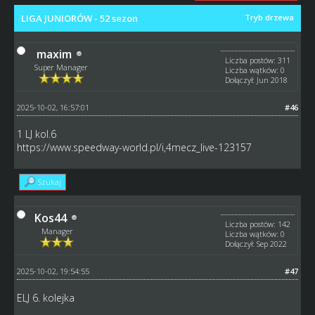
LIGA JUNIORÓW - 52 sezon
Tryb drzewa
maxim
Liczba postów: 311
Super Manager
Liczba wątków: 0
Dołączył: Jun 2018
2025-10-02, 16:57:01
#46
1 LJ kol.6
https://www.speedway-world.pl/i,4mecz_live-123157
Szukaj
Kos44
Liczba postów: 142
Manager
Liczba wątków: 0
Dołączył: Sep 2022
2025-10-02, 19:54:55
#47
ELJ 6. kolejka