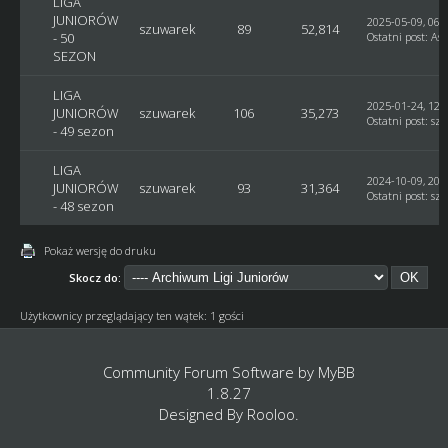
LIGA
JUNIORÓW
2025-05-09, 06:
szuwarek
89
52,814
- 50
Ostatni post
:
Ast
SEZON
LIGA
2025-01-24, 12:
JUNIORÓW
szuwarek
106
35,273
Ostatni post
:
sz
- 49 sezon
LIGA
2024-10-09, 20:
JUNIORÓW
szuwarek
93
31,364
Ostatni post
:
sz
- 48 sezon
Pokaż wersję do druku
Skocz do:
Użytkownicy przeglądający ten wątek: 1 gości
Community Forum Software by
MyBB
1.8.27
Designed By
Rooloo
.