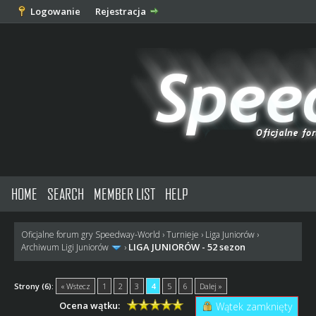
Logowanie
Rejestracja
HOME
SEARCH
MEMBER LIST
HELP
Oficjalne forum gry Speedway-World
›
Turnieje
›
Liga Juniorów
›
LIGA JUNIORÓW - 52 sezon
Archiwum Ligi Juniorów
›
Strony (6):
« Wstecz
1
2
3
4
5
6
Dalej »
Ocena wątku:
Wątek zamknięty