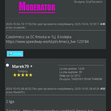
Drużyna: Gryf Szczecin
2025-10-04, 10:17:55
#49
(Ten post był ostatnio modyfikowany: 2025-10-04, 10:18:11
przez
szuwarek
.)
Czwórmecz za SC Knivsta w 1LJ, 6 kolejka
https://www.speedway-world.pl/i,4mecz_live-123184
Szukaj
Marek79
Liczba postów: 1,629
Tutejszy
Liczba wątków: 39
Dołączył: Jul 2012
Drużyna: TARZAN'S TEAM TARNOW
2025-10-05, 08:42:02
#50
(Ten post był ostatnio modyfikowany: 2025-10-05, 08:43:28
przez
Marek79
.)
2 liga
7 kolejka -
https://www.speedway-world.pl/i,4mecz_live-