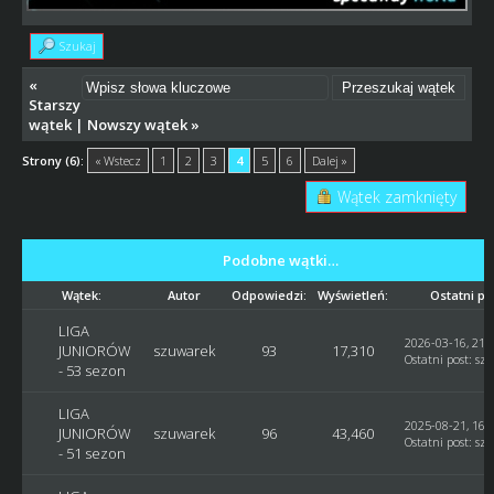
Szukaj
«
Starszy
wątek
|
Nowszy wątek
»
Strony (6):
« Wstecz
1
2
3
4
5
6
Dalej »
Wątek zamknięty
Podobne wątki…
Wątek:
Autor
Odpowiedzi:
Wyświetleń:
Ostatni po
LIGA
2026-03-16, 21:
JUNIORÓW
szuwarek
93
17,310
Ostatni post
:
sz
- 53 sezon
LIGA
2025-08-21, 16:
JUNIORÓW
szuwarek
96
43,460
Ostatni post
:
sz
- 51 sezon