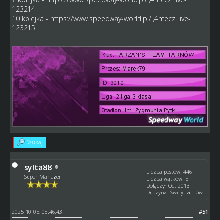
123214
10 kolejka -
https://www.speedway-world.pl/i,4mecz_live-
123215
Szukaj
sylta88
Liczba postów: 446
Super Manager
Liczba wątków: 5
Dołączył: Oct 2013
Drużyna: Świry Tarnów
2025-10-05, 08:46:43
#51