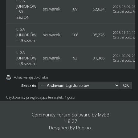
LIGA
JUNIORÓW
2025-05-09, 06:
szuwarek
89
52,824
- 50
Ostatni post
:
Ast
SEZON
LIGA
2025-01-24, 12:
JUNIORÓW
szuwarek
106
35,276
Ostatni post
:
sz
- 49 sezon
LIGA
2024-10-09, 20:
JUNIORÓW
szuwarek
93
31,366
Ostatni post
:
sz
- 48 sezon
Pokaż wersję do druku
Skocz do:
Użytkownicy przeglądający ten wątek: 1 gości
Community Forum Software by
MyBB
1.8.27
Designed By
Rooloo
.