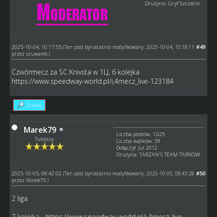
Drużyna: Gryf Szczecin
2025-10-04, 10:17:55
#49
(Ten post był ostatnio modyfikowany: 2025-10-04, 10:18:11
przez
szuwarek
.)
Czwórmecz za SC Knivsta w 1LJ, 6 kolejka
https://www.speedway-world.pl/i,4mecz_live-123184
Szukaj
Marek79
Liczba postów: 1,629
Tutejszy
Liczba wątków: 39
Dołączył: Jul 2012
Drużyna: TARZAN'S TEAM TARNOW
2025-10-05, 08:42:02
#50
(Ten post był ostatnio modyfikowany: 2025-10-05, 08:43:28
przez
Marek79
.)
2 liga
7 kolejka -
https://www.speedway-world.pl/i,4mecz_live-