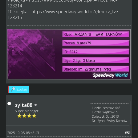
123214
10 kolejka -
https://www.speedway-world.pl/i,4mecz_live-
123215
Szukaj
sylta88
Liczba postów: 446
Super Manager
Liczba wątków: 5
Dołączył: Oct 2013
Drużyna: Świry Tarnów
2025-10-05, 08:46:43
#51