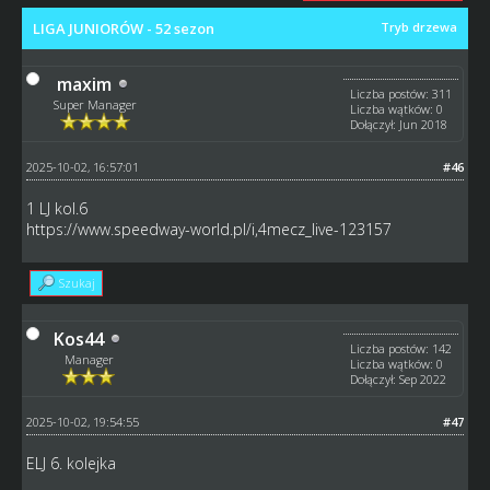
LIGA JUNIORÓW - 52 sezon
Tryb drzewa
maxim
Liczba postów: 311
Super Manager
Liczba wątków: 0
Dołączył: Jun 2018
2025-10-02, 16:57:01
#46
1 LJ kol.6
https://www.speedway-world.pl/i,4mecz_live-123157
Szukaj
Kos44
Liczba postów: 142
Manager
Liczba wątków: 0
Dołączył: Sep 2022
2025-10-02, 19:54:55
#47
ELJ 6. kolejka