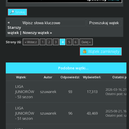
Szukaj
«
Starszy
wątek
|
Nowszy wątek
»
Strony (6):
« Wstecz
1
2
3
4
5
6
Dalej »
Wątek zamknięty
Podobne wątki…
Wątek:
Autor
Odpowiedzi:
Wyświetleń:
Ostatni po
LIGA
2026-03-16, 21:
JUNIORÓW
szuwarek
93
17,313
Ostatni post
:
sz
- 53 sezon
LIGA
2025-08-21, 16:
JUNIORÓW
szuwarek
96
43,469
Ostatni post
:
sz
- 51 sezon