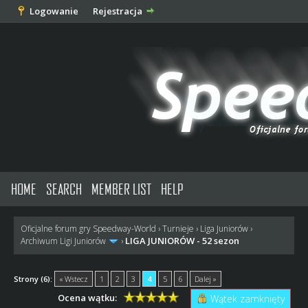
Logowanie
Rejestracja
HOME
SEARCH
MEMBER LIST
HELP
Oficjalne forum gry Speedway-World
›
Turnieje
›
Liga Juniorów
›
LIGA JUNIORÓW - 52 sezon
Archiwum Ligi Juniorów
›
Strony (6):
« Wstecz
1
2
3
4
5
6
Dalej »
Ocena wątku:
Wątek zamknięty