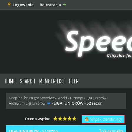
Logowanie
Rejestracja
HOME
SEARCH
MEMBER LIST
HELP
Oficjalne forum gry Speedway-World
›
Turnieje
›
Liga Juniorów
›
LIGA JUNIORÓW - 52 sezon
Archiwum Ligi Juniorów
›
Ocena wątku:
Wątek zamknięty
LIGA JUNIORÓW - 52 sezon
Tryb normalny