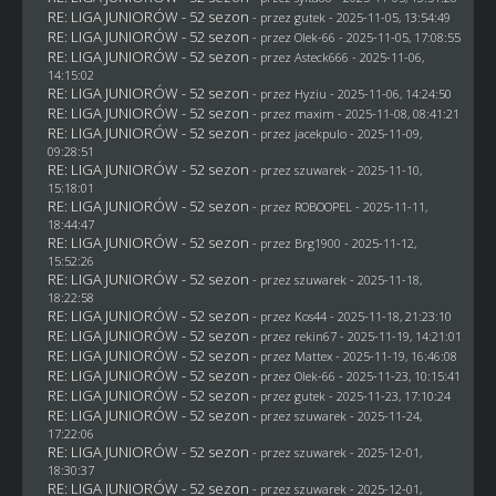
RE: LIGA JUNIORÓW - 52 sezon
- przez
gutek
- 2025-11-05, 13:54:49
RE: LIGA JUNIORÓW - 52 sezon
- przez
Olek-66
- 2025-11-05, 17:08:55
RE: LIGA JUNIORÓW - 52 sezon
- przez
Asteck666
- 2025-11-06,
14:15:02
RE: LIGA JUNIORÓW - 52 sezon
- przez
Hyziu
- 2025-11-06, 14:24:50
RE: LIGA JUNIORÓW - 52 sezon
- przez
maxim
- 2025-11-08, 08:41:21
RE: LIGA JUNIORÓW - 52 sezon
- przez
jacekpulo
- 2025-11-09,
09:28:51
RE: LIGA JUNIORÓW - 52 sezon
- przez
szuwarek
- 2025-11-10,
15:18:01
RE: LIGA JUNIORÓW - 52 sezon
- przez
ROBOOPEL
- 2025-11-11,
18:44:47
RE: LIGA JUNIORÓW - 52 sezon
- przez
Brg1900
- 2025-11-12,
15:52:26
RE: LIGA JUNIORÓW - 52 sezon
- przez
szuwarek
- 2025-11-18,
18:22:58
RE: LIGA JUNIORÓW - 52 sezon
- przez
Kos44
- 2025-11-18, 21:23:10
RE: LIGA JUNIORÓW - 52 sezon
- przez
rekin67
- 2025-11-19, 14:21:01
RE: LIGA JUNIORÓW - 52 sezon
- przez
Mattex
- 2025-11-19, 16:46:08
RE: LIGA JUNIORÓW - 52 sezon
- przez
Olek-66
- 2025-11-23, 10:15:41
RE: LIGA JUNIORÓW - 52 sezon
- przez
gutek
- 2025-11-23, 17:10:24
RE: LIGA JUNIORÓW - 52 sezon
- przez
szuwarek
- 2025-11-24,
17:22:06
RE: LIGA JUNIORÓW - 52 sezon
- przez
szuwarek
- 2025-12-01,
18:30:37
RE: LIGA JUNIORÓW - 52 sezon
- przez
szuwarek
- 2025-12-01,