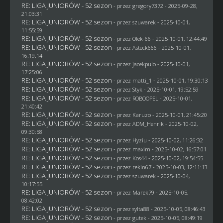
RE: LIGA JUNIORÓW - 52 sezon
- przez
gregory7372
- 2025-09-28,
21:03:31
RE: LIGA JUNIORÓW - 52 sezon
- przez
szuwarek
- 2025-10-01,
11:55:59
RE: LIGA JUNIORÓW - 52 sezon
- przez
Olek-66
- 2025-10-01, 12:44:49
RE: LIGA JUNIORÓW - 52 sezon
- przez
Asteck666
- 2025-10-01,
16:19:14
RE: LIGA JUNIORÓW - 52 sezon
- przez
jacekpulo
- 2025-10-01,
17:25:06
RE: LIGA JUNIORÓW - 52 sezon
- przez
matti_1
- 2025-10-01, 19:30:13
RE: LIGA JUNIORÓW - 52 sezon
- przez
Styk
- 2025-10-01, 19:52:59
RE: LIGA JUNIORÓW - 52 sezon
- przez
ROBOOPEL
- 2025-10-01,
21:40:42
RE: LIGA JUNIORÓW - 52 sezon
- przez
Karuzo
- 2025-10-01, 21:45:20
RE: LIGA JUNIORÓW - 52 sezon
- przez
ADM_Henrik
- 2025-10-02,
09:30:58
RE: LIGA JUNIORÓW - 52 sezon
- przez
Hyziu
- 2025-10-02, 11:26:32
RE: LIGA JUNIORÓW - 52 sezon
- przez
maxim
- 2025-10-02, 16:57:01
RE: LIGA JUNIORÓW - 52 sezon
- przez
Kos44
- 2025-10-02, 19:54:55
RE: LIGA JUNIORÓW - 52 sezon
- przez
rekin67
- 2025-10-03, 12:11:13
RE: LIGA JUNIORÓW - 52 sezon
- przez
szuwarek
- 2025-10-04,
10:17:55
RE: LIGA JUNIORÓW - 52 sezon
- przez
Marek79
- 2025-10-05,
08:42:02
RE: LIGA JUNIORÓW - 52 sezon
- przez
sylta88
- 2025-10-05, 08:46:43
RE: LIGA JUNIORÓW - 52 sezon
- przez
gutek
- 2025-10-05, 08:49:19