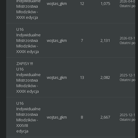
Indywidualne
2026-04-05,
wojtas_gkm
12
1,075
Mistrzostwa
Ostatni post
Młodzików -
XXXX edycja
U16
Indywidualne
2026-03-14,
Mistrzostwa
wojtas_gkm
7
2,131
Ostatni post
Młodzików -
XXXIX edycja
ZAPISY !!!
U16
Indywidualne
2025-12-18,
wojtas_gkm
13
2,082
Mistrzostwa
Ostatni post
Młodzików -
XXXIX edycja
U16
Indywidualne
Mistrzostwa
2025-12-17,
wojtas_gkm
8
2,667
Młodzików -
Ostatni post
XXXVIII
edycja