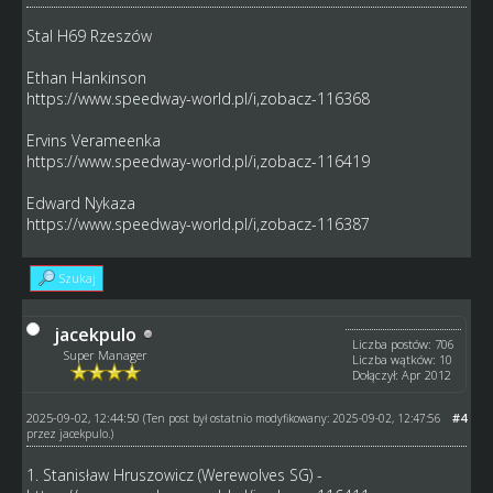
Stal H69 Rzeszów
Ethan Hankinson
https://www.speedway-world.pl/i,zobacz-116368
Ervins Verameenka
https://www.speedway-world.pl/i,zobacz-116419
Edward Nykaza
https://www.speedway-world.pl/i,zobacz-116387
Szukaj
jacekpulo
Liczba postów: 706
Super Manager
Liczba wątków: 10
Dołączył: Apr 2012
2025-09-02, 12:44:50
#4
(Ten post był ostatnio modyfikowany: 2025-09-02, 12:47:56
przez
jacekpulo
.)
1. Stanisław Hruszowicz (Werewolves SG) -