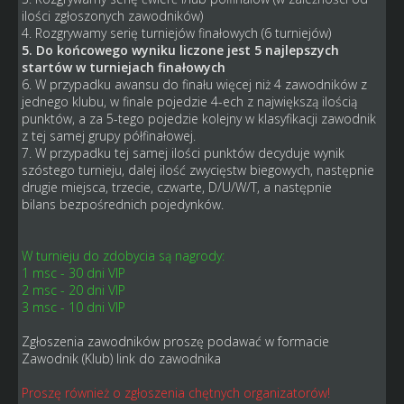
ilości zgłoszonych zawodników)
4. Rozgrywamy serię turniejów finałowych (6 turniejów)
5. Do końcowego wyniku liczone jest 5 najlepszych
startów w turniejach finałowych
6. W przypadku awansu do finału więcej niż 4 zawodników z
jednego klubu, w finale pojedzie 4-ech z największą ilością
punktów, a za 5-tego pojedzie kolejny w klasyfikacji zawodnik
z tej samej grupy półfinałowej.
7. W przypadku tej samej ilości punktów decyduje wynik
szóstego turnieju, dalej ilość zwycięstw biegowych, następnie
drugie miejsca, trzecie, czwarte, D/U/W/T, a następnie
bilans bezpośrednich pojedynków.
W turnieju do zdobycia są nagrody:
1 msc - 30 dni VIP
2 msc - 20 dni VIP
3 msc - 10 dni VIP
Zgłoszenia zawodników proszę podawać w formacie
Zawodnik (Klub) link do zawodnika
Proszę również o zgłoszenia chętnych organizatorów!