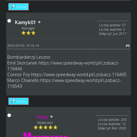
Szukaj
Kamyk01
Liczba postów: 97
Manager
Liczba wątków: 2
Dołączył: Jun 2017
2025-09-03, 19:16:14
#6
Bombardierzy Leszno
Emil Skórzanek
https://www.speedway-world.pl/i,zobacz-
116446
Connor Foy
https://www.speedway-world.pl/i,zobacz-116465
Marco Chiariello
https://www.speedway-world.pl/i,zobacz-
116543
Szukaj
Kusy
Liczba postów: 234
Moderator
Liczba wątków: 12
Dołączył: Mar 2020