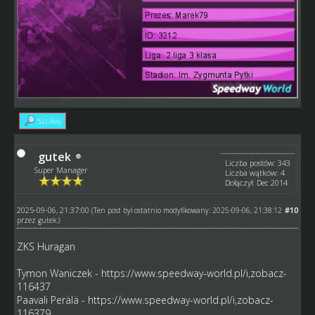
Szukaj
gutek
Liczba postów: 343
Super Manager
Liczba wątków: 4
Dołączył: Dec 2014
2025-09-06, 21:37:00
#10
(Ten post był ostatnio modyfikowany: 2025-09-06, 21:38:12
przez
gutek
.)
ZKS Huragan
Tymon Waniczek -
https://www.speedway-world.pl/i,zobacz-
116437
Paavali Perälä -
https://www.speedway-world.pl/i,zobacz-
116379