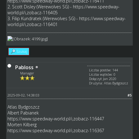
https://www.speedway-world.pl/i,zobacz-116411
2. Scott Disley (Werewolves SG) -
https://www.speedway-
world.pl/i,zobacz-116405
3. Filip Kundratek (Werewolves SG) -
https://www.speedway-
world.pl/i,zobacz-116401
Szukaj
Pabloss
Liczba postów: 144
Manager
Liczba wątków: 0
Dołączył: Jan 2020
Drużyna: Atlas Bydgoszcz
2025-09-02, 14:38:03
#5
Atlas Bydgoszcz
Albert Pabianek
https://www.speedway-world.pl/i,zobacz-116447
Morten Kilberg
https://www.speedway-world.pl/i,zobacz-116367