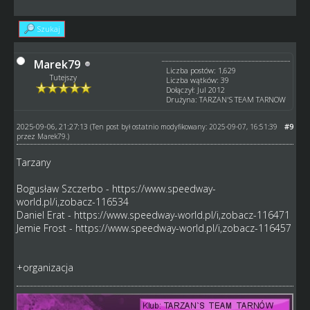
Szukaj
Marek79
Liczba postów: 1,629
Tutejszy
Liczba wątków: 39
Dołączył: Jul 2012
Drużyna: TARZAN'S TEAM TARNOW
2025-09-06, 21:27:13
#9
(Ten post był ostatnio modyfikowany: 2025-09-07, 16:51:39
przez
Marek79
.)
Tarzany
Bogusław Szczerbo -
https://www.speedway-
world.pl/i,zobacz-116534
Daniel Erat -
https://www.speedway-world.pl/i,zobacz-116471
Jemie Frost -
https://www.speedway-world.pl/i,zobacz-116457
+organizacja