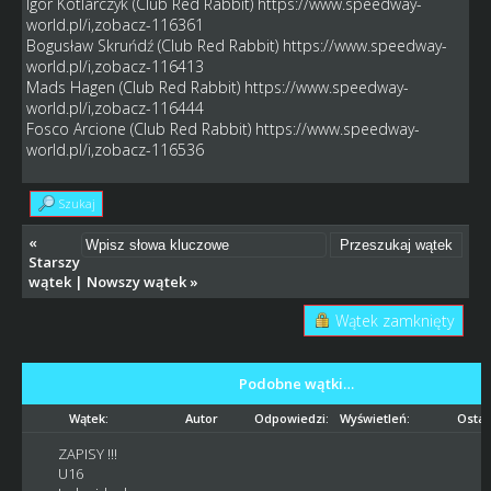
Igor Kotlarczyk (Club Red Rabbit)
https://www.speedway-
world.pl/i,zobacz-116361
Bogusław Skruńdź (Club Red Rabbit)
https://www.speedway-
world.pl/i,zobacz-116413
Mads Hagen (Club Red Rabbit)
https://www.speedway-
world.pl/i,zobacz-116444
Fosco Arcione (Club Red Rabbit)
https://www.speedway-
world.pl/i,zobacz-116536
Szukaj
«
Starszy
wątek
|
Nowszy wątek
»
Wątek zamknięty
Podobne wątki…
Wątek:
Autor
Odpowiedzi:
Wyświetleń:
Ostat
ZAPISY !!!
U16