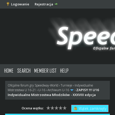
Logowanie
Rejestracja
HOME
SEARCH
MEMBER LIST
HELP
Oficjalne forum gry Speedway-World
›
Turnieje
›
Indywidualne
ZAPISY !!! U16
Mistrzostwa U 16-21
›
U-16
›
Archiwum U-16
›
Indywidualne Mistrzostwa Młodzików - XXXVIII edycja
Ocena wątku:
Wątek zamknięty