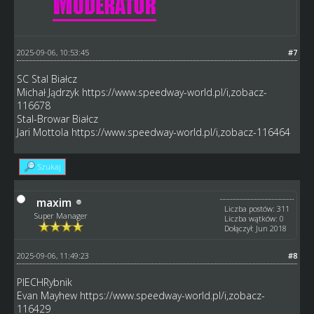
2025-09-06, 10:53:45
#7
SC Stal Białcz
Michał Jądrzyk
https://www.speedway-world.pl/i,zobacz-
116678
Stal-Browar Białcz
Jari Mottola
https://www.speedway-world.pl/i,zobacz-116464
Szukaj
maxim
Liczba postów: 311
Super Manager
Liczba wątków: 0
Dołączył: Jun 2018
2025-09-06, 11:49:23
#8
PIECHRybnik
Evan Mayhew
https://www.speedway-world.pl/i,zobacz-
116429