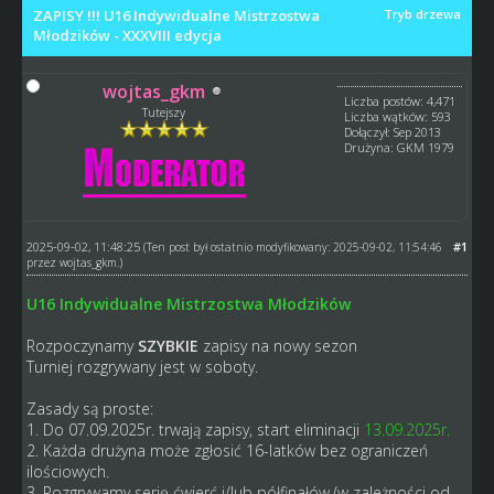
ZAPISY !!! U16 Indywidualne Mistrzostwa
Tryb drzewa
Młodzików - XXXVIII edycja
wojtas_gkm
Liczba postów: 4,471
Tutejszy
Liczba wątków: 593
Dołączył: Sep 2013
Drużyna: GKM 1979
2025-09-02, 11:48:25
#1
(Ten post był ostatnio modyfikowany: 2025-09-02, 11:54:46
przez
wojtas_gkm
.)
U16 Indywidualne Mistrzostwa Młodzików
Rozpoczynamy
SZYBKIE
zapisy na nowy
sezon
Turniej rozgrywany jest w soboty.
Zasady są proste:
1. Do 07.09.2025r. trwają zapisy, start eliminacji
13.09.2025r.
2. Każda drużyna może zgłosić 16-latków bez ograniczeń
ilościowych.
3. Rozgrywamy serię ćwierć i/lub półfinałów (w zależności od