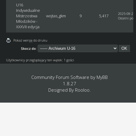
U16
Indywidualne
2025-08-28,
Mistrzostwa
wojtas_gkm
9
5,417
Ostatni post
Młodzików -
XXXVII edycja
Pokaż wersję do druku
Skocz do:
Użytkownicy przeglądający ten wątek: 1 gości
Community Forum Software by
MyBB
1.8.27
Designed By
Rooloo
.