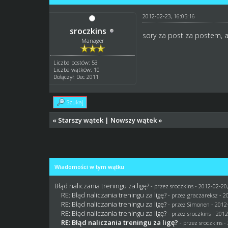
2012-02-23, 16:05:16
sroczkins
sory za post za postem, al
Manager
Liczba postów: 53
Liczba wątków: 10
Dołączył: Dec 2011
Szukaj
«
Starszy wątek
|
Nowszy wątek
»
Wiadomości w tym wątku
Błąd naliczania treningu za ligę?
- przez
sroczkins
- 2012-02-20,
RE: Błąd naliczania treningu za ligę?
- przez
graczareksz
- 2
RE: Błąd naliczania treningu za ligę?
- przez
Simonen
- 2012
RE: Błąd naliczania treningu za ligę?
- przez
sroczkins
- 2012
RE: Błąd naliczania treningu za ligę?
- przez
sroczkins
- 