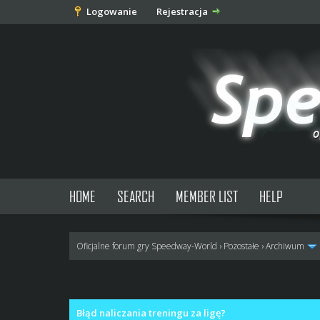
Logowanie
Rejestracja
HOME
SEARCH
MEMBER LIST
HELP
Oficjalne forum gry Speedway-World
›
Pozostałe
›
Archiwum
0 głosów - średnia: 0
1
2
3
4
5
Błąd naliczania treningu za ligę?