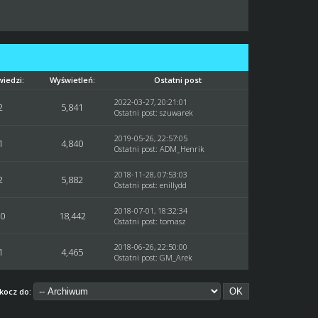
iedzi:
Wyświetleń:
Ostatni post
2022-03-27, 20:21:01
2
5,841
Ostatni post
:
szuwarek
2019-05-26, 22:57:05
1
4,840
Ostatni post
:
ADM_Henrik
2018-11-28, 07:53:03
2
5,882
Ostatni post
:
enillydd
2018-07-01, 18:32:34
10
18,442
Ostatni post
:
tomasz
2018-06-26, 22:50:00
1
4,465
Ostatni post
:
GM_Arek
kocz do: