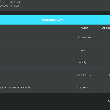
2-02-23, 16:26:21
-02-23, 16:49:08
Podobne wątki…
Autor
Odpow
szuwarek
waldi
enillydd
Arkadiusz
nych nawierzchniach.
Hegemon
S