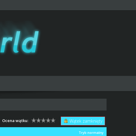
Ocena wątku:
Wątek zamknięty
Tryb normalny