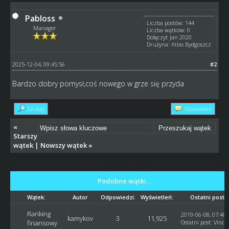
Pabloss
Liczba postów: 144
Manager
Liczba wątków: 0
Dołączył: Jan 2020
Drużyna: Atlas Bydgoszcz
2025-12-04, 09:45:56
#2
Bardzo dobry pomysł,coś nowego w grze się przyda
Szukaj
Odpowiedz
«
Starszy
wątek
|
Nowszy wątek
»
Podobne wątki…
Wątek:
Autor
Odpowiedzi:
Wyświetleń:
Ostatni post
Ranking
2019-06-08, 07:46:
kamykov
3
11,925
finansowy
Ostatni post
:
Vince