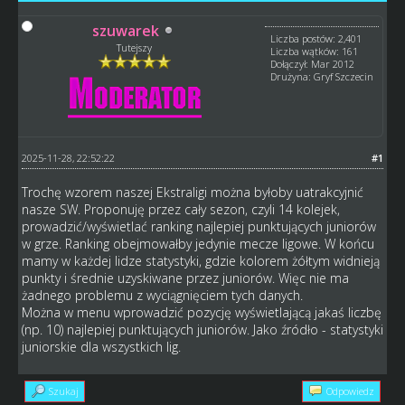
szuwarek
Liczba postów: 2,401
Tutejszy
Liczba wątków: 161
Dołączył: Mar 2012
Drużyna: Gryf Szczecin
2025-11-28, 22:52:22
#1
Trochę wzorem naszej Ekstraligi można byłoby uatrakcyjnić
nasze SW. Proponuję przez cały sezon, czyli 14 kolejek,
prowadzić/wyświetlać ranking najlepiej punktujących juniorów
w grze. Ranking obejmowałby jedynie mecze ligowe. W końcu
mamy w każdej lidze statystyki, gdzie kolorem żółtym widnieją
punkty i średnie uzyskiwane przez juniorów. Więc nie ma
żadnego problemu z wyciągnięciem tych danych.
Można w menu wprowadzić pozycję wyświetlającą jakaś liczbę
(np. 10) najlepiej punktujących juniorów. Jako źródło - statystyki
juniorskie dla wszystkich lig.
Szukaj
Odpowiedz