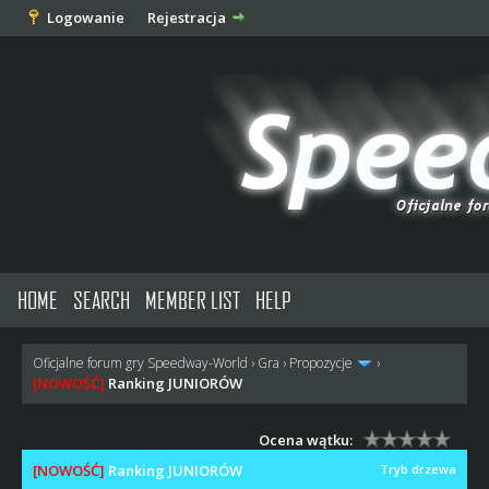
Logowanie
Rejestracja
HOME
SEARCH
MEMBER LIST
HELP
Oficjalne forum gry Speedway-World
›
Gra
›
Propozycje
›
[NOWOŚĆ]
Ranking JUNIORÓW
Ocena wątku:
[NOWOŚĆ]
Ranking JUNIORÓW
Tryb drzewa