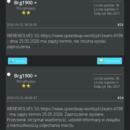
Brg1900
Liczba postów: 38
Początkujący
Liczba wątków: 0
Dołączył: Dec 2021
2026-05-22, 08:59:20
#23
WEREWOLVES SG
https://www.speedway-world.pl/i,team-4199
- dnia 25.05.2026 ma zajęty termin, nie można wysłać
zaproszenia.
Szukaj
Odpowiedz
Brg1900
Liczba postów: 38
Początkujący
Liczba wątków: 0
Dołączył: Dec 2021
2026-05-25, 08:08:47
#24
WEREWOLVES SG
https://www.speedway-world.pl/i,team-4199
- ma zajęty termin 25.05.2026. Zaproszenie wysłane.
Przeciwnik otrzymał wiadomość, udzielił informacji w związku
z niemożliwością odjechania meczu.