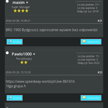
maxim
Liczba postów: 311
Super Manager
Liczba wątków: 0
Dołączył: Jun 2018
2026-03-08, 10:38:21
#21
BRG 1900 Bydgoszcz zaproszenie wysłane bez odpowiedzi
Szukaj
Odpowiedz
Pawlo1000
Liczba postów: 15
Początkujący
Liczba wątków: 0
Dołączył: Nov 2023
2026-03-29, 13:10:29
#22
https://www.speedway-world.pl/i,live-861616
1liga grupa A
Szukaj
Odpowiedz