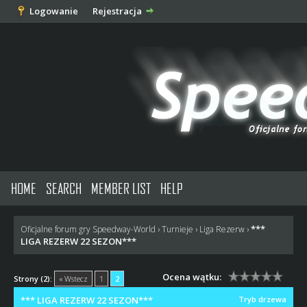
Logowanie
Rejestracja
HOME
SEARCH
MEMBER LIST
HELP
***
Oficjalne forum gry Speedway-World
›
Turnieje
›
Liga Rezerw
›
LIGA REZERW 22 SEZON***
Ocena wątku:
Strony (2):
« Wstecz
1
2
*** LIGA REZERW 22 SEZON***
Tryb drzewa