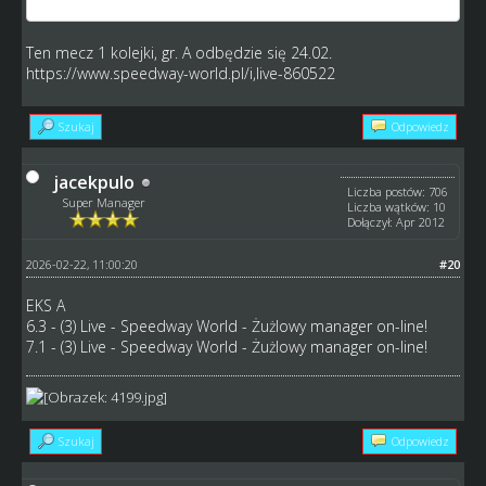
Ten mecz 1 kolejki, gr. A odbędzie się 24.02.
https://www.speedway-world.pl/i,live-860522
Szukaj
Odpowiedz
jacekpulo
Liczba postów: 706
Super Manager
Liczba wątków: 10
Dołączył: Apr 2012
2026-02-22, 11:00:20
#20
EKS A
6.3 -
(3) Live - Speedway World - Żużlowy manager on-line!
7.1 -
(3) Live - Speedway World - Żużlowy manager on-line!
Szukaj
Odpowiedz