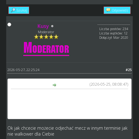
Szukaj
Odpowiedz
Kusy
Liczba postów: 234
Moderator
Liczba wątków: 12
Dołączył: Mar 2020
2026-05-27, 22:25:24
#25
(2026-05-25, 08:08:47)
Brg1900 napisał(a):
WEREWOLVES SG
https://www.speedway-world.pl/i,team-
4199
- ma zajęty termin 25.05.2026. Zaproszenie wysłane.
Przeciwnik otrzymał wiadomość, udzielił informacji w
związku z niemożliwością odjechania meczu.
Ok jak chcecie możecie odjechać mecz w innym terminie jak
nie walkower dla Ciebie