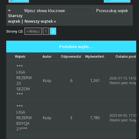
«
Starszy
wątek
|
Nowszy wątek
»
Strony (2):
« Wstecz
1
2
Podobne wątki…
Wątek:
Autor
Odpowiedzi:
Wyświetleń:
Ostatni post
***
LIGA
REZERW
2026-07-13, 14:53:
Kusy
6
1,261
23
Ostatni post
:
kropa
SEZON
***
***
LIGA
2025-09-09, 17:51:
REZERW
Kusy
3
7,785
Ostatni post
:
Kusy
EDYCJA
21***