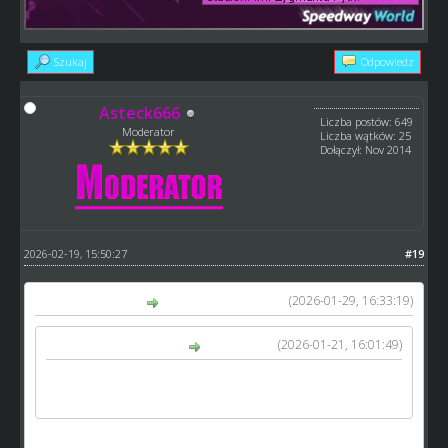
Szukaj
Odpowiedz
Asteck666
Liczba postów: 649
Moderator
Liczba wątków: 25
Dołączył: Nov 2014
2026-02-19, 15:50:27
#19
(2026-01-29, 16:33:19)
Kusy napisał(a):
(2026-01-21, 16:01:49)
Kamyk01 napisał(a):
26 styczeń mam niestety zajety. Asteck Zielona Góra
wygrywa przez wo.
Ale przecież możecie pojechać w innym terminie