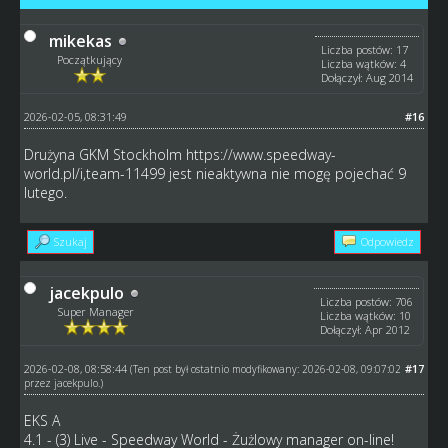
mikekas
Liczba postów: 17
Początkujący
Liczba wątków: 4
Dołączył: Aug 2014
2026-02-05, 08:31:49
#16
Drużyna GKM Stockholm
https://www.speedway-
world.pl/i,team-11499
jest nieaktywna nie mogę pojechać 9
lutego.
Szukaj
Odpowiedz
jacekpulo
Liczba postów: 706
Super Manager
Liczba wątków: 10
Dołączył: Apr 2012
2026-02-08, 08:58:44
#17
(Ten post był ostatnio modyfikowany: 2026-02-08, 09:07:02
przez
jacekpulo
.)
EKS A
4.1 -
(3) Live - Speedway World - Żużlowy manager on-line!