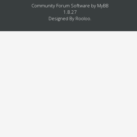
Community Forum Software by
MyBB
1.8.27
Designed By
Rooloo
.