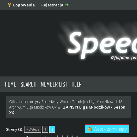
Logowanie
Rejestracja
HOME
SEARCH
MEMBER LIST
HELP
Oficjalne forum gry Speedway-World
›
Turnieje
›
Liga Młodzików U-18
›
ZAPISY! Liga Młodzików - Sezon
Archiwum Liga Młodzików U-18
›
XX
Wątek zamknięty
Strony (2):
« Wstecz
1
2