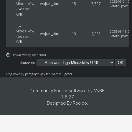
2025-09-04, 07
Młodzików
wojtas_gkm
18
3,327
Ostatni post
:
pu
- Sezon
XVIII
Liga
Młodzików
2025-08-18, 21
wojtas_gkm
10
7,991
- Sezon
Ostatni post
:
As
XVII
Pokaż wersję do druku
Skocz do:
Użytkownicy przeglądający ten wątek: 1 gości
Community Forum Software by
MyBB
1.8.27
Designed By
Rooloo
.