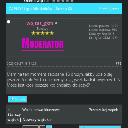
Ocena wątku:
ZAPISY! Liga Młodzików - Sezon XX
Tryb drzewa
wojtas_gkm
Liczba postów: 4,471
Tutejszy
Liczba wątków: 593
Dołączył: Sep 2013
Drużyna: GKM 1979
2026-03-27, 18:11:22
#16
Mam na ten moment zapisane 18 drużyn. Jakby udało się
jeszcze 6 dołożyć to unikniemy rozgrywek kadłubowych w 1LN.
Może jest ktoś jeszcze kto chciałby dołączyć?
Szukaj
«
Starszy
wątek
|
Nowszy wątek
»