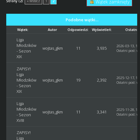
Strony (2):
« Wstecz
1
2
Wątek zamknięty
Podobne wątki…
Wątek:
Autor
Odpowiedzi:
Wyświetleń:
Ostatni 
Liga
Młodzików
2026-03-13, 10
wojtas_gkm
11
3,935
- Sezon
Ostatni post
:
w
XIX
ZAPISY!
Liga
2025-12-17, 19
Młodzików
wojtas_gkm
19
2,392
Ostatni post
:
w
- Sezon
XIX
Liga
Młodzików
2025-11-28, 11
wojtas_gkm
11
3,341
- Sezon
Ostatni post
:
w
XVIII
ZAPISY!
Liga