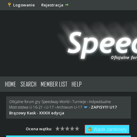
Logowanie
Rejestracja
HOME
SEARCH
MEMBER LIST
HELP
Oficjalne forum gry Speedway-World
›
Turnieje
›
Indywidualne
ZAPISY!!! U17
Mistrzostwa U 16-21
›
U-17
›
Archiwum U-17
›
Brązowy Kask - XXXIX edycja
Ocena wątku:
Wątek zamknięty