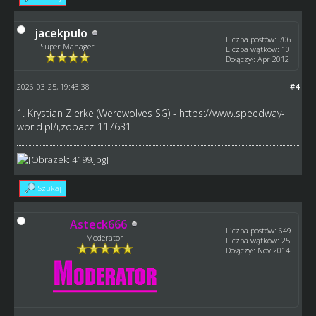
jacekpulo
Liczba postów: 706
Super Manager
Liczba wątków: 10
Dołączył: Apr 2012
2026-03-25, 19:43:38
#4
1. Krystian Zierke (Werewolves SG) -
https://www.speedway-
world.pl/i,zobacz-117631
Szukaj
Asteck666
Liczba postów: 649
Moderator
Liczba wątków: 25
Dołączył: Nov 2014