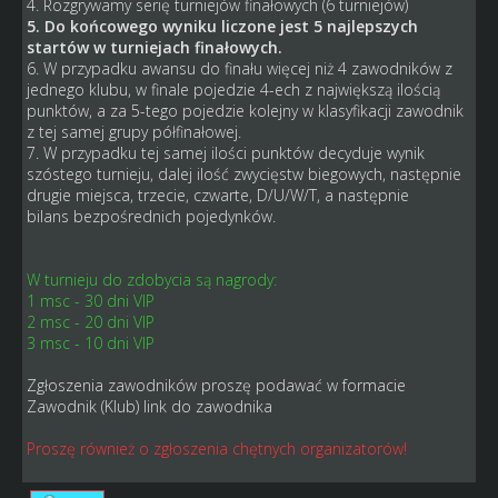
4. Rozgrywamy serię turniejów finałowych (6 turniejów)
5. Do końcowego wyniku liczone jest 5 najlepszych
startów w turniejach finałowych.
6. W przypadku awansu do finału więcej niż 4 zawodników z
jednego klubu, w finale pojedzie 4-ech z największą ilością
punktów, a za 5-tego pojedzie kolejny w klasyfikacji zawodnik
z tej samej grupy półfinałowej.
7. W przypadku tej samej ilości punktów decyduje wynik
szóstego turnieju, dalej ilość zwycięstw biegowych, następnie
drugie miejsca, trzecie, czwarte, D/U/W/T, a następnie
bilans bezpośrednich pojedynków.
W turnieju do zdobycia są nagrody:
1 msc - 30 dni VIP
2 msc - 20 dni VIP
3 msc - 10 dni VIP
Zgłoszenia zawodników proszę podawać w formacie
Zawodnik (Klub) link do zawodnika
Proszę również o zgłoszenia chętnych organizatorów!