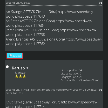
2026-03-26, 07:30:20
#5
Ivo Stange (ASTECK Zielona Góra)
https://www.speedway-
world.pl/i,zobacz-117643
Ah Satan (ASTECK Zielona Góra)
https://www.speedway-
world.pl/i,zobacz-117684
Peter Koltai (ASTECK Zielona Góra)
https://www.speedway-
world.pl/i,zobacz-117738
Alvaro Brancasi (ASTECK Zielona Góra)
https://www.speedway-
world.pl/i,zobacz-117762
Szukaj
Karuzo
Liczba postów: 84
Manager
Liczba wątków: 0
Dołączył: Dec 2023
Drużyna: Karrix Speedway Toruń
2026-03-26, 11:46:31
#6
(Ten post był ostatnio modyfikowany: 2026-04-04, 09:45:03
przez
Karuzo
.)
Knut Kafka (Karrix Speedway Toruń)
https://www.speedway-
world.pl/i,zobacz-117714