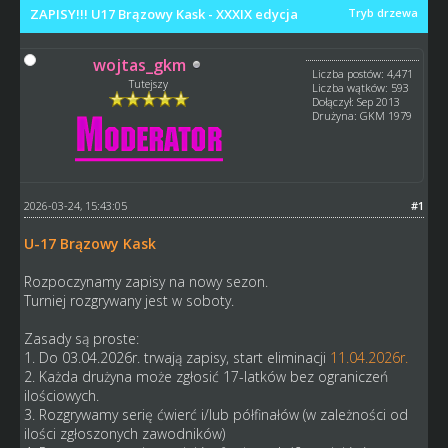
ZAPISY!!! U17 Brązowy Kask - XXXIX edycja
Tryb drzewa
wojtas_gkm
Liczba postów: 4,471
Tutejszy
Liczba wątków: 593
Dołączył: Sep 2013
Drużyna: GKM 1979
2026-03-24, 15:43:05
#1
U-17 Brązowy Kask
Rozpoczynamy zapisy na nowy sezon.
Turniej rozgrywany jest w soboty.
Zasady są proste:
1. Do 03.04.2026r. trwają zapisy, start eliminacji
11.04.2026r.
2. Każda drużyna może zgłosić 17-latków bez ograniczeń
ilościowych.
3. Rozgrywamy serię ćwierć i/lub półfinałów (w zależności od
ilości zgłoszonych zawodników)