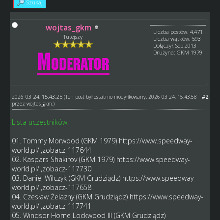
Szukaj
wojtas_gkm
Liczba postów: 4,471
Tutejszy
Liczba wątków: 593
Dołączył: Sep 2013
Drużyna: GKM 1979
2026-03-24, 15:43:25
#2
(Ten post był ostatnio modyfikowany: 2026-03-24, 15:43:58
przez
wojtas_gkm
.)
Lista uczestników:
01. Tommy Morwood (GKM 1979)
https://www.speedway-
world.pl/i,zobacz-117644
02. Kaspars Shakirov (GKM 1979)
https://www.speedway-
world.pl/i,zobacz-117730
03. Daniel Wilczyk (GKM Grudziądz)
https://www.speedway-
world.pl/i,zobacz-117658
04. Czesław Żelazny (GKM Grudziądz)
https://www.speedway-
world.pl/i,zobacz-117741
05. Windsor Horne Lockwood III (GKM Grudziądz)