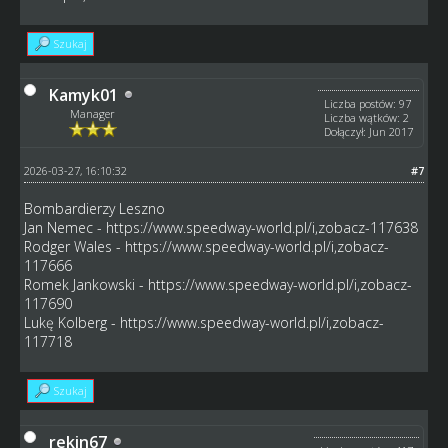
Szukaj
Kamyk01
Liczba postów: 97
Manager
Liczba wątków: 2
Dołączył: Jun 2017
2026-03-27, 16:10:32
#7
Bombardierzy Leszno
Jan Nemec -
https://www.speedway-world.pl/i,zobacz-117638
Rodger Wales -
https://www.speedway-world.pl/i,zobacz-
117666
Romek Jankowski -
https://www.speedway-world.pl/i,zobacz-
117690
Lukę Kolberg -
https://www.speedway-world.pl/i,zobacz-
117718
Szukaj
rekin67