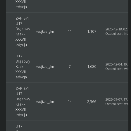
XXXVIII
edycja
ZAPISY!!!
U17
Brązowy
2025-12-18, 02:0
wojtas_gkm
11
1,107
Kask -
Ostatni post
:
Kusy
XXXVIII
edycja
U17
Brązowy
2025-12-04, 10:2
Kask -
wojtas_gkm
7
1,680
Ostatni post
:
woj
XXXVII
edycja
ZAPISY!!!
U17
Brązowy
2025-09-07, 17:1
wojtas_gkm
14
2,366
Kask -
Ostatni post
:
vovc
XXXVII
edycja
U17