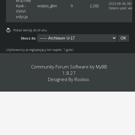
Brązowy
2025-08-28, 08:5
Kask -
wojtas_gkm
9
2,282
Ostatni post
:
woj
XXXVI
edycja
Pokaż wersję do druku
Skocz do:
Użytkownicy przeglądający ten wątek: 1 gości
Community Forum Software by
MyBB
1.8.27
Designed By
Rooloo
.