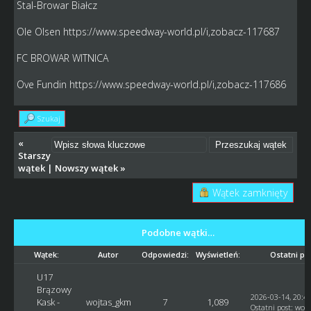
Stal-Browar Białcz
Ole Olsen
https://www.speedway-world.pl/i,zobacz-117687
FC BROWAR WITNICA
Ove Fundin
https://www.speedway-world.pl/i,zobacz-117686
Szukaj
«
Starszy
wątek
|
Nowszy wątek
»
Wątek zamknięty
Podobne wątki…
Wątek:
Autor
Odpowiedzi:
Wyświetleń:
Ostatni po
U17
Brązowy
2026-03-14, 20:4
Kask -
wojtas_gkm
7
1,089
Ostatni post
:
woj