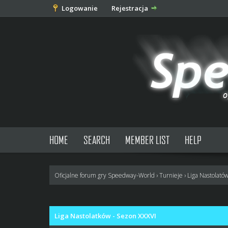
Logowanie
Rejestracja
HOME
SEARCH
MEMBER LIST
HELP
Oficjalne forum gry Speedway-World
›
Turnieje
›
Liga Nastolató
0 głosów - średnia: 0
1
2
3
4
5
Liga Nastolatków - Sezon XXXVI