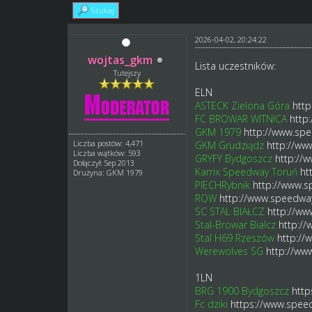
Szukaj
2026-04-02, 20:24:22
wojtas_gkm
Lista uczestników:
Tutejszy
ELN
ASTECK Zielona Góra
http
FC BROWAR WITNICA
http
GKM 1979
http://www.spe
Liczba postów: 4,471
GKM Grudziądz
http://ww
Liczba wątków: 593
GRYFY Bydgoszcz
http://
Dołączył: Sep 2013
Karrix Speedway Toruń
ht
Drużyna: GKM 1979
PIECHRybnik
http://www.s
ROW
http://www.speedway
SC STAL BIAŁCZ
http://ww
Stal-Browar Bialcz
http:/
Stal H69 Rzeszów
http://
Werewolves SG
http://ww
1LN
BRG 1900 Bydgoszcz
http
Fc dziki
https://www.spee