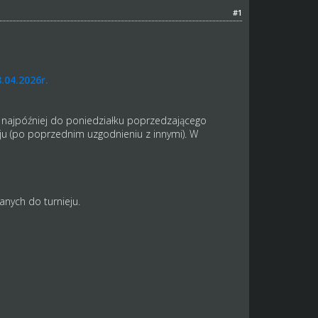
#1
.04.2026r.
m najpóźniej do poniedziałku poprzedzającego
ju (po poprzednim uzgodnieniu z innymi). W
nych do turnieju.