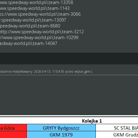
/www.speedway-world.pl/i,team-13358
www.speedway-world.pl/i,team-1143
ps://www.speedway-world.pl/i,team-3066
.speedway-world.pl/i,team-13097
speedway-world.pl/i,team-8680
http://www.speedway-world.pl/i,team-3212
://www.speedway-world.pl/i,team-10299
edway-world.pl/i,team-14047
ł ostatnio modyfikowany: 2026-04-13, 11:04:35 przez
wojtas_gkm
.)