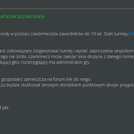
LATKÓW SEZON XXXVI
rody w postaci czwórmeczów zawodników do 19 lat. Start turnieju
08
 jest zobowiązany zorganizować turniej i wysłać zaproszenia zespoło
tego nie zrobi, czwórmecz może założyć inna drużyna z danego turnie
ujący głos rozstrzygający ma administrator gry.
 gospodarz zamieszcza na forum link do niego.
czu będzie skutkował zerowym dorobkiem punktowym drużyn przypisa
3 pkt