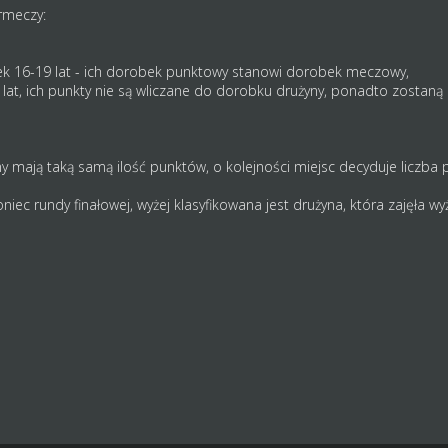
rmeczy:
ek 16-19 lat - ich dorobek punktowy stanowi dorobek meczowy,
lat, ich punkty nie są wliczane do dorobku drużyny, ponadto zostaną
y mają taką samą ilość punktów, o kolejności miejsc decyduje liczba
ec rundy finałowej, wyżej klasyfikowana jest drużyna, która zajęła wy