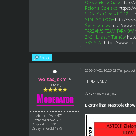
Olek Zielona Góra
http:/
Polonia Osielsko
https://
SIDNEY - Orzeł - ŁÓDŹ
htt
STAL GORZOW
http://www
Świry Tarnów
http://www.
TARZAN'S TEAM TARNÓW
ZKS Huragan Tarnów
http
ZKS STAL
https://www.spe
Szukaj
2026-04-02, 20:25:52
(Ten post by
wojtas_gkm
TERMINARZ
Tutejszy
Faza eliminacyjna
Ekstraliga Nastolatków
Liczba postów: 4,471
Liczba wątków: 593
Dołączył: Sep 2013
Drużyna: GKM 1979