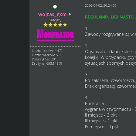
2026-04-02, 20:24:09
wojtas_gkm
REGULAMIN LIGI NASTO
Tutejszy
1.
Zawody rozgrywane są w ś
2.
Liczba postów: 4,471
Organizator danej kolejki
Liczba wątków: 593
kolejkę. W przypadku gdy 
Dołączył: Sep 2013
sytuacjach spornych decyd
Drużyna: GKM 1979
3.
Po założeniu czwórmeczu,
Brak organizacji czwórme
4.
Punktacja:
wygrana w czwórmeczu - 
II miejsce - 2 pkt
III miejsce - 1 pkt
IV miejsce - 0 pkt