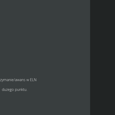
utrzymanie/awans w ELN
1 dużego punktu.