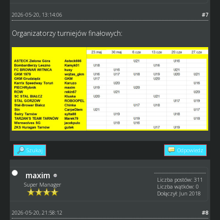
2026-05-20, 13:14:06
#7
Organizatorzy turniejów finałowych:
Szukaj
Odpowiedz
maxim
Liczba postów: 311
Super Manager
Liczba wątków: 0
Dołączył: Jun 2018
2026-05-20, 21:58:12
#8