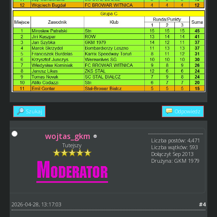
Szukaj
Odpowiedz
wojtas_gkm
Liczba postów: 4,471
Tutejszy
Liczba wątków: 593
Dołączył: Sep 2013
Drużyna: GKM 1979
2026-04-28, 13:17:03
#4