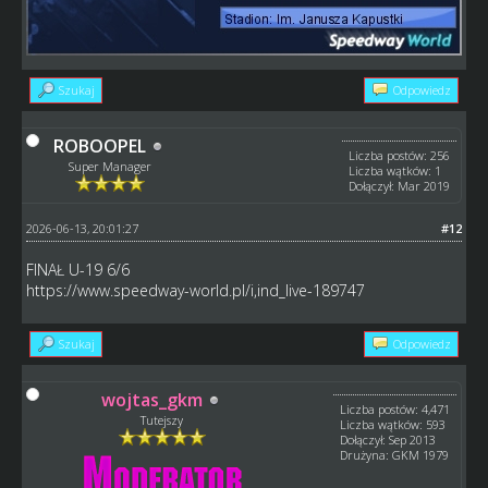
Szukaj
Odpowiedz
ROBOOPEL
Liczba postów: 256
Super Manager
Liczba wątków: 1
Dołączył: Mar 2019
2026-06-13, 20:01:27
#12
FINAŁ U-19 6/6
https://www.speedway-world.pl/i,ind_live-189747
Szukaj
Odpowiedz
wojtas_gkm
Liczba postów: 4,471
Tutejszy
Liczba wątków: 593
Dołączył: Sep 2013
Drużyna: GKM 1979