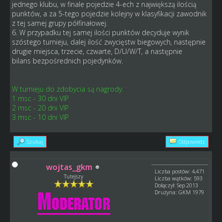
jednego klubu, w finale pojedzie 4-ech z największą ilością
punktów, a za 5-tego pojedzie kolejny w klasyfikacji zawodnik
z tej samej grupy półfinałowej.
6. W przypadku tej samej ilości punktów decyduje wynik
szóstego turnieju, dalej ilość zwycięstw biegowych, następnie
drugie miejsca, trzecie, czwarte, D/U/W/T, a następnie
bilans bezpośrednich pojedynków.
W turnieju do zdobycia są nagrody:
1 msc - 30 dni VIP
2 msc - 20 dni VIP
3 msc - 10 dni VIP
Szukaj
Odpowiedz
wojtas_gkm
Liczba postów: 4,471
Tutejszy
Liczba wątków: 593
Dołączył: Sep 2013
Drużyna: GKM 1979