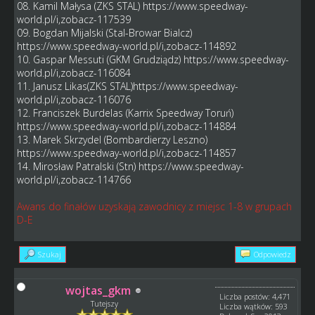
08. Kamil Małysa (ZKS STAL)
https://www.speedway-
world.pl/i,zobacz-117539
09. Bogdan Mijalski (Stal-Browar Bialcz)
https://www.speedway-world.pl/i,zobacz-114892
10. Gaspar Messuti (GKM Grudziądz)
https://www.speedway-
world.pl/i,zobacz-116084
11. Janusz Likas(ZKS STAL)
https://www.speedway-
world.pl/i,zobacz-116076
12. Franciszek Burdelas (Karrix Speedway Toruń)
https://www.speedway-world.pl/i,zobacz-114884
13. Marek Skrzydel (Bombardierzy Leszno)
https://www.speedway-world.pl/i,zobacz-114857
14. Mirosław Patralski (Stn)
https://www.speedway-
world.pl/i,zobacz-114766
Awans do finałów uzyskają zawodnicy z miejsc 1-8 w grupach
D-E
Szukaj
Odpowiedz
wojtas_gkm
Liczba postów: 4,471
Tutejszy
Liczba wątków: 593