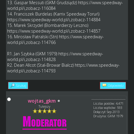
13. Gaspar Messuti (GKM Grudziądz)
https://www.speedway-
world.pl/i,zobacz-116084
14. Franciszek Burdelas (Karrix Speedway Toruń)
https://www.speedway-world.pl/i,zobacz-114884
15. Marek Skrzydel (Bombardierzy Leszno)
https://www.speedway-world.pl/i,zobacz-114857
16. Mirosław Patralski (Stn)
https://www.speedway-
world.pl/i,zobacz-114766
R1. Jan Szybka (GKM 1979)
https://www.speedway-
world.pl/i,zobacz-114828
R2. Dean Allcot (Stal-Browar Bialcz)
https://www.speedway-
world.pl/i,zobacz-114793
Szukaj
Odpowiedz
wojtas_gkm
Liczba postów: 4,471
Tutejszy
Liczba wątków: 593
Dołączył: Sep 2013
Drużyna: GKM 1979