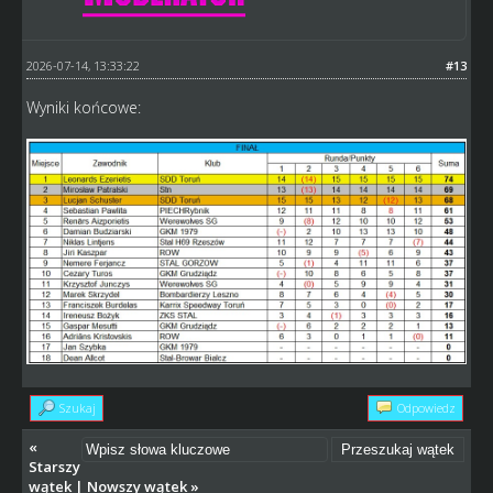
2026-07-14, 13:33:22
#13
Wyniki końcowe:
Szukaj
Odpowiedz
«
Starszy
wątek
|
Nowszy wątek
»