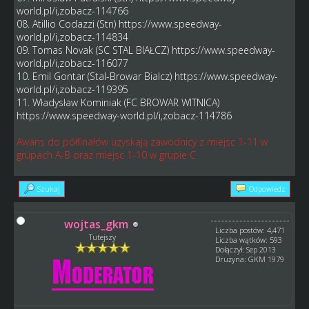
world.pl/i,zobacz-114766
08. Atillio Codazzi (Stn)
https://www.speedway-
world.pl/i,zobacz-114834
09. Tomas Novak (SC STAL BIAŁCZ)
https://www.speedway-
world.pl/i,zobacz-116077
10. Emil Gontar (Stal-Browar Bialcz)
https://www.speedway-
world.pl/i,zobacz-119395
11. Władysław Kominiak (FC BROWAR WITNICA)
https://www.speedway-world.pl/i,zobacz-114786
Awans do półfinałów uzyskają zawodnicy z miejsc 1-11 w
grupach A-B oraz miejsc 1-10 w grupie C
Szukaj
Odpowiedz
wojtas_gkm
Liczba postów: 4,471
Tutejszy
Liczba wątków: 593
Dołączył: Sep 2013
Drużyna: GKM 1979