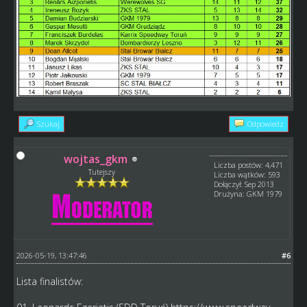
Szukaj
Odpowiedz
wojtas_gkm
Liczba postów: 4,471
Tutejszy
Liczba wątków: 593
Dołączył: Sep 2013
Drużyna: GKM 1979
2026-05-19, 13:47:46
#6
Lista finalistów: