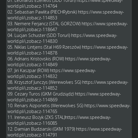
01. Leonards Ezerietis (SDD Toruń)
https://www.speedway-
world.pl/i,zobacz-114764
02. Sebastian Pawlita (PIECHRybnik)
https://www.speedway-
world.pl/i,zobacz-114853
03. Nemere Ferjancz (STAL GORZOW)
https://www.speedway-
world.pl/i,zobacz-118647
04. Lucjan Schuster (SDD Toruń)
https://www.speedway-
world.pl/i,zobacz-114830
05. Niklas Lintjens (Stal H69 Rzeszów)
https://www.speedway-
world.pl/i,zobacz-114878
06. Adrians Kristovskis (ROW)
https://www.speedway-
world.pl/i,zobacz-114849
07. Jiri Kaszpar (ROW)
https://www.speedway-
world.pl/i,zobacz-114832
08. Krzysztof Junczys (Werewolves SG)
https://www.speedway-
world.pl/i,zobacz-114852
09. Cezary Turos (GKM Grudziądz)
https://www.speedway-
world.pl/i,zobacz-114869
10. Renars Aizporietis (Werewolves SG)
https://www.speedway-
world.pl/i,zobacz-114765
11. Ireneusz Bożyk (ZKS STAL)
https://www.speedway-
world.pl/i,zobacz-116085
12. Damian Budziarski (GKM 1979)
https://www.speedway-
world.pl/i,zobacz-114791