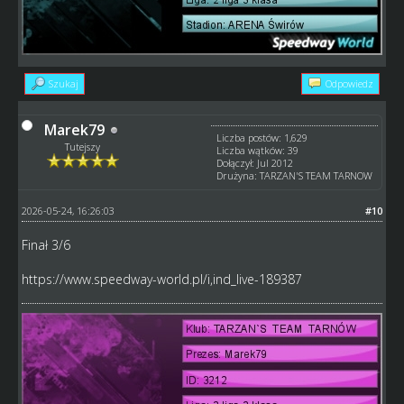
Szukaj
Odpowiedz
Marek79
Liczba postów: 1,629
Tutejszy
Liczba wątków: 39
Dołączył: Jul 2012
Drużyna: TARZAN'S TEAM TARNOW
2026-05-24, 16:26:03
#10
Finał 3/6
https://www.speedway-world.pl/i,ind_live-189387