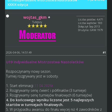
U19 Indywidualne Mistrzostwa Nastolatków -
XXXIX edycja
wojtas_gkm
Liczba postów: 4,471
Tutejszy
Liczba wątków: 593
Dołączył: Sep 2013
Drużyna: GKM 1979
2026-04-06, 14:51:49
#1
U19 Indywidualne Mistrzostwa Nastolatków
Rozpoczynamy nowy sezon.
Turniej rozgrywany jest w soboty.
1. Start eliminacji
11.04.2026r.
2. Rozgrywamy serię ćwierć i półfinałów (3 turnieje)
3. Rozgrywamy serię turniejów finałowych (6 turniejów)
4. Do końcowego wyniku liczone jest 5 najlepszych
startów w turniejach finałowych.
5. W przypadku awansu do finału więcej niż 4 zawodników z