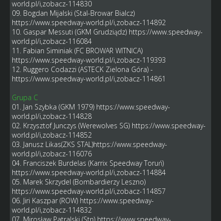
world.pl/i,zobacz-114830
09. Bogdan Mijalski (Stal-Browar Bialcz)
https://www.speedway-world.pl/i,zobacz-114892
10. Gaspar Messuti (GKM Grudziądz)
https://www.speedway-
world.pl/i,zobacz-116084
11. Fabian Siminiak (FC BROWAR WITNICA)
https://www.speedway-world.pl/i,zobacz-119393
12. Ruggero Codazzi (ASTECK Zielona Góra) -
https://www.speedway-world.pl/i,zobacz-114861
Grupa C
01. Jan Szybka (GKM 1979)
https://www.speedway-
world.pl/i,zobacz-114828
02. Krzysztof Junczys (Werewolves SG)
https://www.speedway-
world.pl/i,zobacz-114852
03. Janusz Likas(ZKS STAL)
https://www.speedway-
world.pl/i,zobacz-116076
04. Franciszek Burdelas (Karrix Speedway Toruń)
https://www.speedway-world.pl/i,zobacz-114884
05. Marek Skrzydel (Bombardierzy Leszno)
https://www.speedway-world.pl/i,zobacz-114857
06. Jiri Kaszpar (ROW)
https://www.speedway-
world.pl/i,zobacz-114832
07. Mirosław Patralski (Stn)
https://www.speedway-