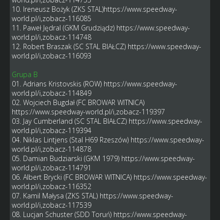
10. Ireneusz Bożyk (ZKS STAL)
https://www.speedway-
world.pl/i,zobacz-116085
11. Paweł Jędral (GKM Grudziądz)
https://www.speedway-
world.pl/i,zobacz-114748
12. Robert Braszak (SC STAL BIAŁCZ)
https://www.speedway-
world.pl/i,zobacz-116093
Grupa B
01. Adrians Kristovskis (ROW)
https://www.speedway-
world.pl/i,zobacz-114849
02. Wojciech Bugdał (FC BROWAR WITNICA)
https://www.speedway-world.pl/i,zobacz-119397
03. Jay Cumberland (SC STAL BIAŁCZ)
https://www.speedway-
world.pl/i,zobacz-119394
04. Niklas Lintjens (Stal H69 Rzeszów)
https://www.speedway-
world.pl/i,zobacz-114878
05. Damian Budziarski (GKM 1979)
https://www.speedway-
world.pl/i,zobacz-114791
06. Albert Brycki (FC BROWAR WITNICA)
https://www.speedway-
world.pl/i,zobacz-116352
07. Kamil Małysa (ZKS STAL)
https://www.speedway-
world.pl/i,zobacz-117539
08. Lucjan Schuster (SDD Toruń)
https://www.speedway-