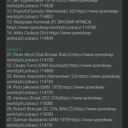
11. Jan Szybka (GKM 1979)
https://www.speedway-
world.pl/i,zobacz-114828
12. Krzysztof Junczys (Werewolves SG)
https://www.speedway-
world.pl/i,zobacz-114852
13. Władysław Kominiak (FC BROWAR WITNICA)
https://www.speedway-world.pl/i,zobacz-114786
14. Atillio Codazzi (Stn)
https://www.speedway-
world.pl/i,zobacz-114834
Grupa E
01. Dean Allcot (Stal-Browar Bialcz)
https://www.speedway-
world.pl/i,zobacz-114793
02. Cezary Turos (GKM Grudziądz)
https://www.speedway-
world.pl/i,zobacz-114869
03. Renars Aizporietis (Werewolves SG)
https://www.speedway-
world.pl/i,zobacz-114765
04. Piotr Jałkowski (GKM 1979)
https://www.speedway-
world.pl/i,zobacz-114755
05. Ireneusz Bożyk (ZKS STAL)
https://www.speedway-
world.pl/i,zobacz-116085
06. Robert Braszak (SC STAL BIAŁCZ)
https://www.speedway-
world.pl/i,zobacz-116093
07. Damian Budziarski (GKM 1979)
https://www.speedway-
world.pl/i,zobacz-114791