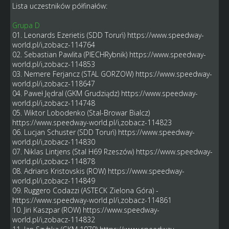
Lista uczestników półfinałów:
Grupa D
01. Leonards Ezerietis (SDD Toruń)
https://www.speedway-
world.pl/i,zobacz-114764
02. Sebastian Pawlita (PIECHRybnik)
https://www.speedway-
world.pl/i,zobacz-114853
03. Nemere Ferjancz (STAL GORZOW)
https://www.speedway-
world.pl/i,zobacz-118647
04. Paweł Jędral (GKM Grudziądz)
https://www.speedway-
world.pl/i,zobacz-114748
05. Wiktor Lobodenko (Stal-Browar Bialcz)
https://www.speedway-world.pl/i,zobacz-114823
06. Lucjan Schuster (SDD Toruń)
https://www.speedway-
world.pl/i,zobacz-114830
07. Niklas Lintjens (Stal H69 Rzeszów)
https://www.speedway-
world.pl/i,zobacz-114878
08. Adrians Kristovskis (ROW)
https://www.speedway-
world.pl/i,zobacz-114849
09. Ruggero Codazzi (ASTECK Zielona Góra) -
https://www.speedway-world.pl/i,zobacz-114861
10. Jiri Kaszpar (ROW)
https://www.speedway-
world.pl/i,zobacz-114832