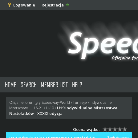
Logowanie
Rejestracja
HOME
SEARCH
MEMBER LIST
HELP
Oficjalne forum gry Speedway-World
›
Turnieje
›
Indywidualne
U19 Indywidualne Mistrzostwa
Mistrzostwa U 16-21
›
U-19
›
Nastolatków - XXXIX edycja
Ocena wątku:
Tryb drzewa