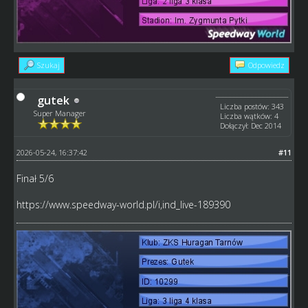
Szukaj
Odpowiedz
gutek
Liczba postów: 343
Super Manager
Liczba wątków: 4
Dołączył: Dec 2014
2026-05-24, 16:37:42
#11
Finał 5/6
https://www.speedway-world.pl/i,ind_live-189390