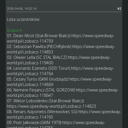
2026-04-06, 14:52:14
#2
Lista uczestników:
Grupa A
01. Dean Allcot (Stal-Browar Bialcz)
https://www.speedway-
world.pl/i,zobacz-114793
02. Sebastian Pawlita (PIECHRybnik)
https://www.speedway-
world.pl/i,zobacz-114853
03. Oliwier Lella (SC STAL BIAŁCZ)
https://www.speedway-
world.pl/i,zobacz-119400
04. Leonards Ezerietis (SDD Toruń)
https://www.speedway-
world.pl/i,zobacz-114764
05. Cezary Turos (GKM Grudziądz)
https://www.speedway-
world.pl/i,zobacz-114869
06. Nemere Ferjancz (STAL GORZOW)
https://www.speedway-
world.pl/i,zobacz-118647
07. Wiktor Lobodenko (Stal-Browar Bialcz)
https://www.speedway-world.pl/i,zobacz-114823
08. Renars Aizporietis (Werewolves SG)
https://www.speedway-
world.pl/i,zobacz-114765
09. Piotr Jałkowski (GKM 1979)
https://www.speedway-
world.pl/i,zobacz-114755