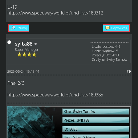
U-19
https://www.speedway-world.pl/i,ind_live-189312
Szukaj
Odpowiedz
sylta88
Liczba postów: 446
Super Manager
Liczba wątków: 5
Dołączył: Oct 2013
Drużyna: Świry Tarnów
2026-05-24, 16:18:44
#9
Finał 2/6
https://www.speedway-world.pl/i,ind_live-189385