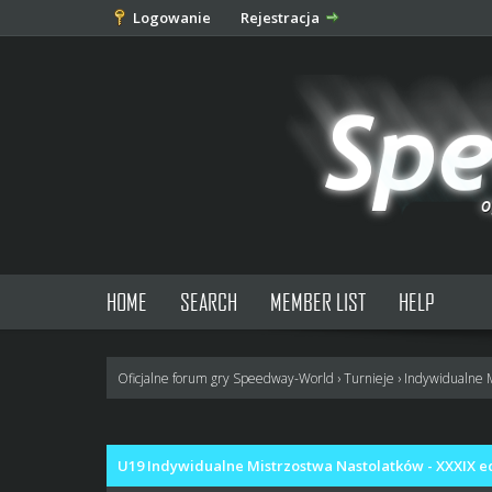
Logowanie
Rejestracja
HOME
SEARCH
MEMBER LIST
HELP
Oficjalne forum gry Speedway-World
›
Turnieje
›
Indywidualne 
0 głosów - średnia: 0
1
2
3
4
5
U19 Indywidualne Mistrzostwa Nastolatków - XXXIX e