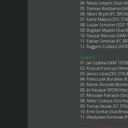
04. Niklas Lintjens (Stal 
05. Damian Budziarski (G
06. Albert Brycki (FC BRO
07. Kamil Małysa (ZKS STA
08. Lucjan Schuster (SDD 
09. Bogdan Mijalski (Stal-
10. Gaspar Messuti (GKM 
11. Fabian Siminiak (FC 
12. Ruggero Codazzi (AST
Grupa C
01. Jan Szybka (GKM 1979
02. Krzysztof Junczys (We
03. Janusz Likas(ZKS STAL)
04. Franciszek Burdelas (
05. Marek Skrzydel (Bomb
06. Jiri Kaszpar (ROW)
http
07. Mirosław Patralski (Stn
08. Atillio Codazzi (Stn)
ht
09. Tomas Novak (SC STA
10. Emil Gontar (Stal-Brow
11. Władysław Kominiak 
Awans do półfinałów uzysk