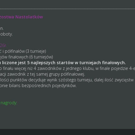
rzostwa Nastolatków
n.
soboty.
26r.
i półfinałów (3 turnieje)
jów finałowych (6 turniejów)
liczone jest 5 najlepszych startów w turniejach finałowych.
finału więcej niż 4 zawodników z jednego klubu, w finale pojedzie 4-e
kacji zawodnik z tej samej grupy półfinałowej.
lości punktów decyduje wynik szóstego turnieju, dalej ilość zwycięstw 
ępnie bilans bezpośrednich pojedynków.
 nagrody: