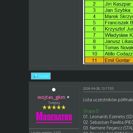
Szukaj
2026-04-28, 13:17:03
wojtas_gkm
Lista uczestników półfinał
Tutejszy
Grupa D
01. Leonards Ezerietis (S
02. Sebastian Pawlita (PI
03. Nemere Ferjancz (ST
Liczba postów: 4,471