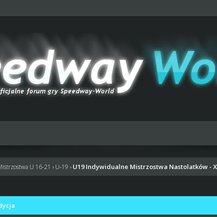
U19 Indywidualne Mistrzostwa Nastolatków - 
Mistrzostwa U 16-21
›
U-19
›
dycja