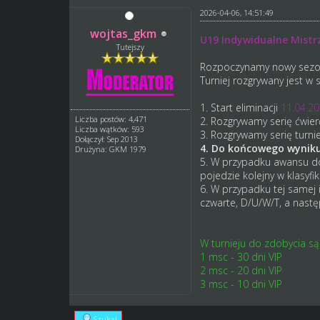
2026-04-06, 14:51:49
wojtas_gkm
U19 Indywidualne Mist
Tutejszy
Rozpoczynamy nowy sezo
Turniej rozgrywany jest w 
1. Start eliminacji
11.04.20
Liczba postów: 4,471
2. Rozgrywamy serię ćwierć 
Liczba wątków: 593
3. Rozgrywamy serię turnie
Dołączył: Sep 2013
4. Do końcowego wyniku 
Drużyna: GKM 1979
5. W przypadku awansu do 
pojedzie kolejny w klasyfi
6. W przypadku tej samej i
czwarte, D/U/W/T, a nast
W turnieju do zdobycia są
1 msc - 30 dni VIP
2 msc - 20 dni VIP
3 msc - 10 dni VIP
Szukaj