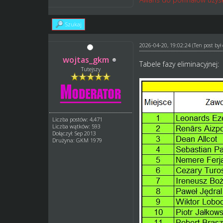
Szukaj
2026-04-20, 19:02:24
(Ten post by
wojtas_gkm
Tabele fazy eliminacyjnej:
Tutejszy
Liczba postów: 4,471
Liczba wątków: 593
Dołączył: Sep 2013
Drużyna: GKM 1979