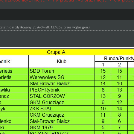
ł ostatnio modyfikowany: 2026-04-28, 13:16:52 przez
wojtas_gkm
.)