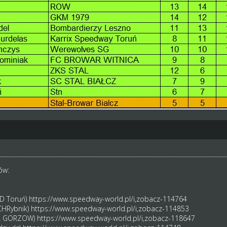
ów:
DD Toruń)
https://www.speedway-world.pl/i,zobacz-114764
ECHRybnik)
https://www.speedway-world.pl/i,zobacz-114853
AL GORZOW)
https://www.speedway-world.pl/i,zobacz-118647