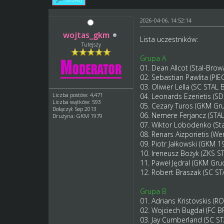
2026-04-06, 14:52:14
wojtas_gkm
Lista uczestników:
Tutejszy
Grupa A
01. Dean Allcot (Stal-Brow
02. Sebastian Pawlita (PI
03. Oliwier Lella (SC STAL
Liczba postów: 4,471
04. Leonards Ezerietis (S
Liczba wątków: 593
05. Cezary Turos (GKM Gr
Dołączył: Sep 2013
06. Nemere Ferjancz (ST
Drużyna: GKM 1979
07. Wiktor Lobodenko (Sta
08. Renars Aizporietis (W
09. Piotr Jałkowski (GKM 1
10. Ireneusz Bożyk (ZKS ST
11. Paweł Jędral (GKM Gru
12. Robert Braszak (SC S
Grupa B
01. Adrians Kristovskis (R
02. Wojciech Bugdał (FC
03. Jay Cumberland (SC S