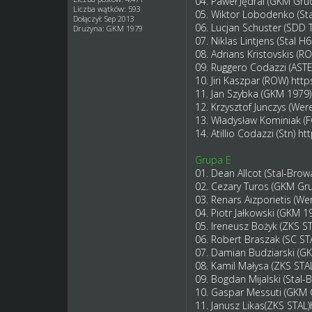
04. Paweł Jędral (GKM Gru
Liczba wątków: 593
05. Wiktor Lobodenko (Sta
Dołączył: Sep 2013
06. Lucjan Schuster (SDD 
Drużyna: GKM 1979
07. Niklas Lintjens (Stal 
08. Adrians Kristovskis (R
09. Ruggero Codazzi (AST
10. Jiri Kaszpar (ROW)
http
11. Jan Szybka (GKM 1979
12. Krzysztof Junczys (We
13. Władysław Kominiak 
14. Atillio Codazzi (Stn)
ht
Grupa E
01. Dean Allcot (Stal-Brow
02. Cezary Turos (GKM Gr
03. Renars Aizporietis (W
04. Piotr Jałkowski (GKM 1
05. Ireneusz Bożyk (ZKS ST
06. Robert Braszak (SC S
07. Damian Budziarski (G
08. Kamil Małysa (ZKS STA
09. Bogdan Mijalski (Stal-
10. Gaspar Messuti (GKM 
11. Janusz Likas(ZKS STAL)