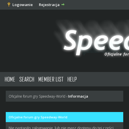
Logowanie
Rejestracja
HOME
SEARCH
MEMBER LIST
HELP
Informacja
Oficjalne forum gry Speedway-World
›
Oficjalne forum gry Speedway-World
Nie nastąpiło zalogowanie, lub nie masz dostępu do tej części