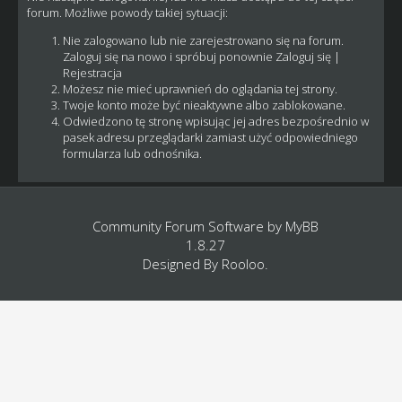
forum. Możliwe powody takiej sytuacji:
Nie zalogowano lub nie zarejestrowano się na forum.
Zaloguj się na nowo i spróbuj ponownie
Zaloguj się
|
Rejestracja
Możesz nie mieć uprawnień do oglądania tej strony.
Twoje konto może być nieaktywne albo zablokowane.
Odwiedzono tę stronę wpisując jej adres bezpośrednio w
pasek adresu przeglądarki zamiast użyć odpowiedniego
formularza lub odnośnika.
Community Forum Software by
MyBB
1.8.27
Designed By
Rooloo
.