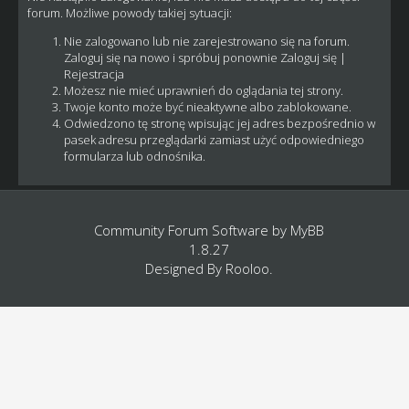
forum. Możliwe powody takiej sytuacji:
Nie zalogowano lub nie zarejestrowano się na forum.
Zaloguj się na nowo i spróbuj ponownie
Zaloguj się
|
Rejestracja
Możesz nie mieć uprawnień do oglądania tej strony.
Twoje konto może być nieaktywne albo zablokowane.
Odwiedzono tę stronę wpisując jej adres bezpośrednio w
pasek adresu przeglądarki zamiast użyć odpowiedniego
formularza lub odnośnika.
Community Forum Software by
MyBB
1.8.27
Designed By
Rooloo
.