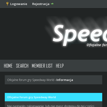
Logowanie
Rejestracja
HOME
SEARCH
MEMBER LIST
HELP
Informacja
Oficjalne forum gry Speedway-World
›
Oficjalne forum gry Speedway-World
Nie nastąpiło zalogowanie, lub nie masz dostępu do tej części