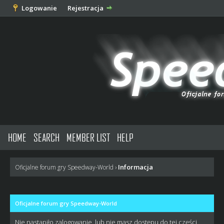
Logowanie
Rejestracja
HOME
SEARCH
MEMBER LIST
HELP
Informacja
Oficjalne forum gry Speedway-World
›
Oficjalne forum gry Speedway-World
Nie nastąpiło zalogowanie, lub nie masz dostępu do tej części