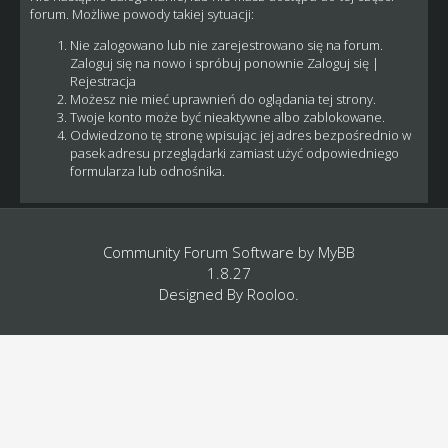
forum. Możliwe powody takiej sytuacji:
Nie zalogowano lub nie zarejestrowano się na forum.
Zaloguj się na nowo i spróbuj ponownie
Zaloguj się
|
Rejestracja
Możesz nie mieć uprawnień do oglądania tej strony.
Twoje konto może być nieaktywne albo zablokowane.
Odwiedzono tę stronę wpisując jej adres bezpośrednio w
pasek adresu przeglądarki zamiast użyć odpowiedniego
formularza lub odnośnika.
Community Forum Software by
MyBB
1.8.27
Designed By
Rooloo
.