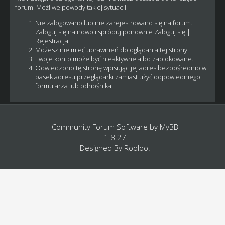
forum. Możliwe powody takiej sytuacji:
Nie zalogowano lub nie zarejestrowano się na forum.
Zaloguj się na nowo i spróbuj ponownie
Zaloguj się
|
Rejestracja
Możesz nie mieć uprawnień do oglądania tej strony.
Twoje konto może być nieaktywne albo zablokowane.
Odwiedzono tę stronę wpisując jej adres bezpośrednio w
pasek adresu przeglądarki zamiast użyć odpowiedniego
formularza lub odnośnika.
Community Forum Software by
MyBB
1.8.27
Designed By
Rooloo
.