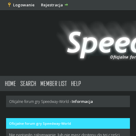
Logowanie
Rejestracja
HOME
SEARCH
MEMBER LIST
HELP
Informacja
Oficjalne forum gry Speedway-World
›
Oficjalne forum gry Speedway-World
Nie nastąpiło zalogowanie, lub nie masz dostępu do tej części