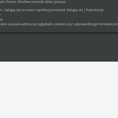
ęści forum. Możliwe powody takiej sytuacji:
um. Zaloguj się na nowo i spróbuj ponownie
Zaloguj się
|
Rejestracja
.
ne.
dnio w pasek adresu przeglądarki zamiast użyć odpowiedniego formularza 