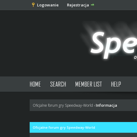
Logowanie
Rejestracja
HOME
SEARCH
MEMBER LIST
HELP
Informacja
Oficjalne forum gry Speedway-World
›
Oficjalne forum gry Speedway-World