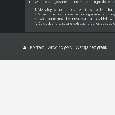
Nie nastąpiło zalogowanie, lub nie masz dostępu do tej cz
Nie zalogowano lub nie zarejestrowano się na for
Możesz nie mieć uprawnień do oglądania tej strony
Twoje konto może być nieaktywne albo zablokowa
Odwiedzono tę stronę wpisując jej adres bezpośre
Kontakt
Wróć do góry
Wersja bez grafiki