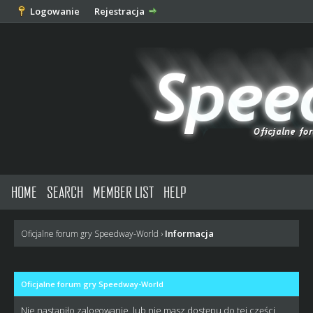
Logowanie
Rejestracja
HOME
SEARCH
MEMBER LIST
HELP
Informacja
Oficjalne forum gry Speedway-World
›
Oficjalne forum gry Speedway-World
Nie nastąpiło zalogowanie, lub nie masz dostępu do tej części