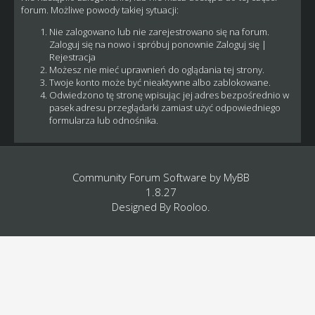
forum. Możliwe powody takiej sytuacji:
Nie zalogowano lub nie zarejestrowano się na forum.
Zaloguj się na nowo i spróbuj ponownie
Zaloguj się
|
Rejestracja
Możesz nie mieć uprawnień do oglądania tej strony.
Twoje konto może być nieaktywne albo zablokowane.
Odwiedzono tę stronę wpisując jej adres bezpośrednio w
pasek adresu przeglądarki zamiast użyć odpowiedniego
formularza lub odnośnika.
Community Forum Software by
MyBB
1.8.27
Designed By
Rooloo
.