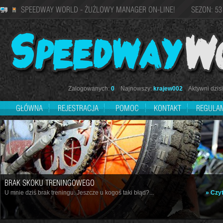
SPEEDWAY WORLD - ŻUŻLOWY MANAGER ON-LINE! SEZON: 53
Zalogowanych:
0
Najnowszy:
krajew002
Aktywni dzisi
GŁÓWNA
REJESTRACJA
POMOC
KONTAKT
REGULA
BRAK SKOKU TRENINGOWEGO
U mnie dziś brak treningu. Jeszcze u kogoś taki błąd?...
» Czyt