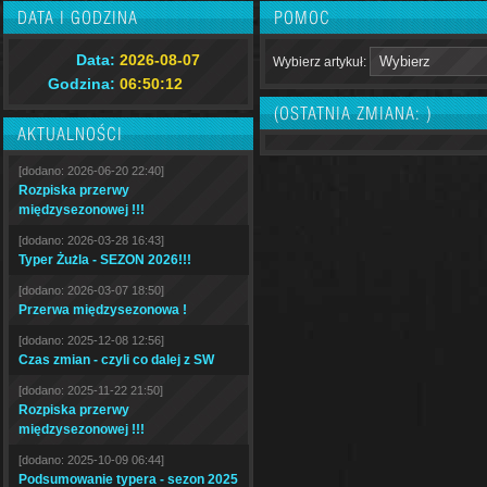
DATA I GODZINA
POMOC
Data:
2026-08-07
Wybierz artykuł:
Godzina:
06:50:13
(OSTATNIA ZMIANA: )
AKTUALNOŚCI
[dodano: 2026-06-20 22:40]
Rozpiska przerwy
międzysezonowej !!!
[dodano: 2026-03-28 16:43]
Typer Żużla - SEZON 2026!!!
[dodano: 2026-03-07 18:50]
Przerwa międzysezonowa !
[dodano: 2025-12-08 12:56]
Czas zmian - czyli co dalej z SW
[dodano: 2025-11-22 21:50]
Rozpiska przerwy
międzysezonowej !!!
[dodano: 2025-10-09 06:44]
Podsumowanie typera - sezon 2025