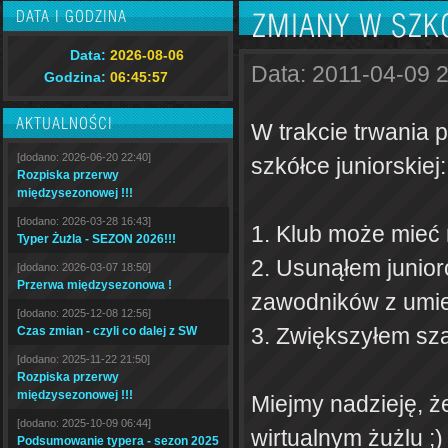
DATA I GODZINA
ZMIANY W SZK
Data:
2026-08-06
Data: 2011-04-09 
Godzina:
06:45:58
AKTUALNOŚCI
W trakcie trwania
[dodano: 2026-06-20 22:40]
szkółce juniorskiej:
Rozpiska przerwy
międzysezonowej !!!
[dodano: 2026-03-28 16:43]
1. Klub może mieć
Typer Żużla - SEZON 2026!!!
2. Usunąłem junior
[dodano: 2026-03-07 18:50]
Przerwa międzysezonowa !
zawodników z umie
[dodano: 2025-12-08 12:56]
3. Zwiększyłem sza
Czas zmian - czyli co dalej z SW
[dodano: 2025-11-22 21:50]
Rozpiska przerwy
międzysezonowej !!!
Miejmy nadzieję, ż
[dodano: 2025-10-09 06:44]
wirtualnym żużlu ;)
Podsumowanie typera - sezon 2025