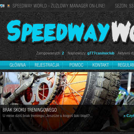
SPEEDWAY WORLD - ŻUŻLOWY MANAGER ON-LINE! SEZON: 53
Zalogowanych:
2
Najnowszy:
g777casinoclub
Aktywni dz
GŁÓWNA
REJESTRACJA
POMOC
KONTAKT
REGULA
BRAK SKOKU TRENINGOWEGO
U mnie dziś brak treningu. Jeszcze u kogoś taki błąd?...
» Czyt