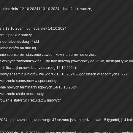
 i niedziela: 12.10.2024 i 13.10.2024 – baraże i rewanże,
ela 13.10.2024 i poniedziałek 14.10.2024:
se i spadki z baraży
w dół tabel dostają -7 pkt
lenie botów na dno lig
anie sponsorów, starzenie zawodników i juniorów, emerytura
p wolnych zawodników na Listę transferową (zawodnicy do 26 lat, dostępni tylko d
 ich licytacji przewidziany na środę 16.10.2024).
tkowy egzamin juniorów we wtorek 15.10.2024 w godzinach wieczornych (~22)
yszczenie sponsorów w sponsoringu
lenie nowych terminarzy ligowych 14-15.10.2024
yszczenie chatu meczowego,
rowanie statystyk i rezultatów ligowych.
2024 - pierwsza kolejka nowego 47 sezonu [sezon będzie trwał 15 tygodni, (14 kole