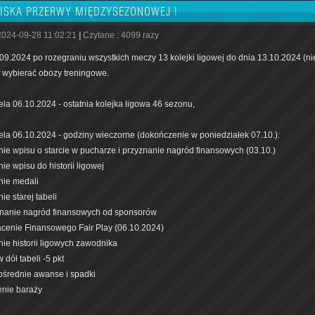
ISKA PRZERWY MIĘDZYSEZONOWEJ !
2024-09-28 11:02:21
|
Czytane : 4099 razy
09.2024 po rozegraniu wszystkich meczy 13 kolejki ligowej do dnia 13.10.2024 (n
wybierać obozy treningowe.
ela 06.10.2024 - ostatnia kolejka ligowa 46 sezonu,
ela 06.10.2024 - godziny wieczorne (dokończenie w poniedziałek 07.10.):
nie wpisu o starcie w pucharze i przyznanie nagród finansowych (03.10.)
ie wpisu do historii ligowej
nie medali
ie starej tabeli
znanie nagród finansowych od sponsorów
acenie Finansowego Fair Play (06.10.2024)
nie historii ligowych zawodnika
w dół tabeli -5 pkt
ośrednie awanse i spadki
lenie baraży