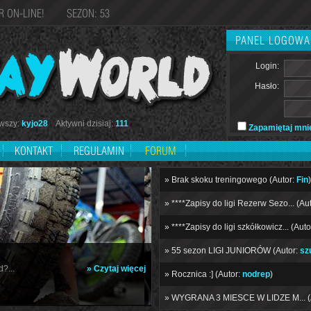
R ON-LINE! SEZON: 53
PANEL LOGOWA
Login:
Hasło:
szy:
kyjo28
Aktywni dzisiaj:
111
Zapamiętaj mni
KONTAKT
REGULAMIN
FORUM
» Brak skoku treningowego (Autor:
Fin
» ****Zapisy do ligi Rezerw Sezo... (Au
» ****Zapisy do ligi szkółkowicz... (Auto
» 55 sezon LIGI JUNIORÓW (Autor:
sz
?...
» Czytaj więcej
» Rocznica :] (Autor:
nodrep
)
» WYGRANA 3 MIESCE W LIDZE M... (