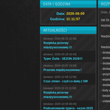
DATA I GODZINA
ROZP
Data: 
Data:
2026-08-09
Godzina:
11:11:58
Od 29.
można 
AKTUALNOŚCI
Niedzi
[dodano: 2026-06-20 22:40]
Rozpiska przerwy
Niedzi
międzysezonowej !!!
- doda
[dodano: 2026-03-28 16:43]
- dodan
Typer Żużla - SEZON 2026!!!
- doda
[dodano: 2026-03-07 18:50]
- dodan
Przerwa międzysezonowa !
- przy
[dodano: 2025-12-08 12:56]
- wypł
Czas zmian - czyli co dalej z SW
- doda
[dodano: 2025-11-22 21:50]
- boty 
Rozpiska przerwy
- bezp
międzysezonowej !!!
- usta
[dodano: 2025-10-09 06:44]
Podsumowanie typera - sezon 2025