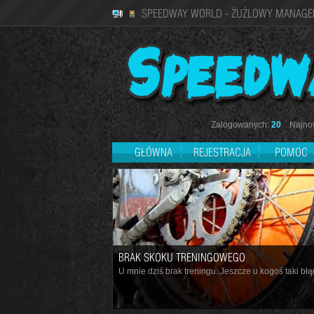
SPEEDWAY WORLD - ŻUŻLOWY MANAGE
Zalogowanych:
20
Najnow
GŁÓWNA
REJESTRACJA
POMOC
BRAK SKOKU TRENINGOWEGO
U mnie dziś brak treningu. Jeszcze u kogoś taki błąd