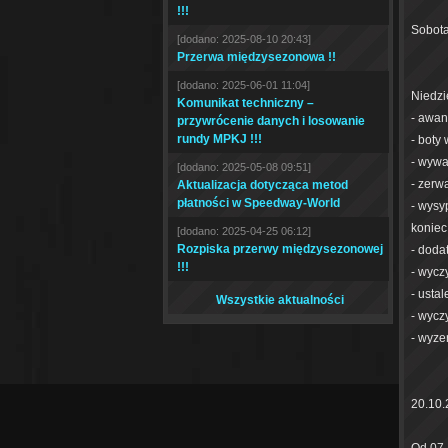
!!!
Sobota
[dodano: 2025-08-10 20:43]
Przerwa międzysezonowa !!
[dodano: 2025-06-01 11:04]
Niedzi
Komunikat techniczny –
- awan
przywrócenie danych i losowanie
rundy MPKJ !!!
- boty 
- wywa
[dodano: 2025-05-08 09:51]
- zerw
Aktualizacja dotycząca metod
płatności w Speedway-World
- wysy
koniec
[dodano: 2025-04-25 06:12]
Rozpiska przerwy międzysezonowej
- doda
!!!
- wycz
- usta
Wszystkie aktualności
- wycz
- wyze
20.10.