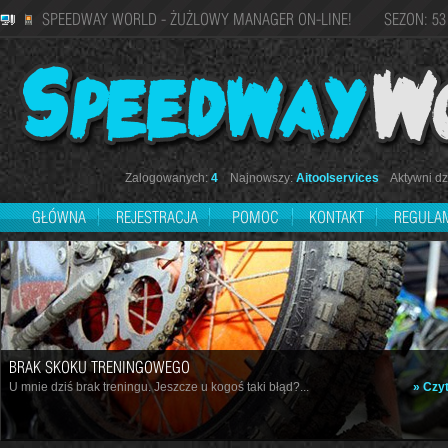
SPEEDWAY WORLD - ŻUŻLOWY MANAGER ON-LINE! SEZON: 53
Zalogowanych:
4
Najnowszy:
Aitoolservices
Aktywni dzi
GŁÓWNA
REJESTRACJA
POMOC
KONTAKT
REGULA
BRAK SKOKU TRENINGOWEGO
U mnie dziś brak treningu. Jeszcze u kogoś taki błąd?...
» Czyt