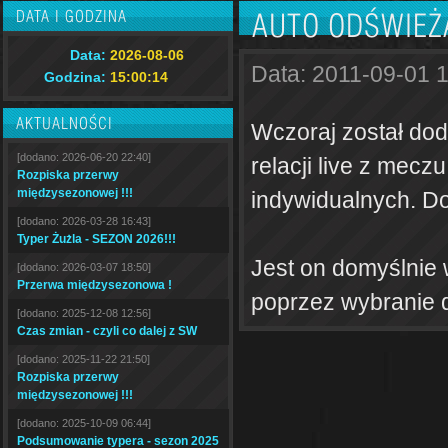
DATA I GODZINA
AUTO ODŚWIEŻ
Data:
2026-08-06
Data: 2011-09-01 
Godzina:
15:00:15
AKTUALNOŚCI
Wczoraj został dod
[dodano: 2026-06-20 22:40]
relacji live z me
Rozpiska przerwy
międzysezonowej !!!
indywidualnych. Do
[dodano: 2026-03-28 16:43]
Typer Żużla - SEZON 2026!!!
Jest on domyślnie 
[dodano: 2026-03-07 18:50]
Przerwa międzysezonowa !
poprzez wybranie 
[dodano: 2025-12-08 12:56]
Czas zmian - czyli co dalej z SW
[dodano: 2025-11-22 21:50]
Rozpiska przerwy
międzysezonowej !!!
[dodano: 2025-10-09 06:44]
Podsumowanie typera - sezon 2025