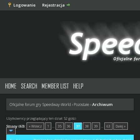
Logowanie
Rejestracja
HOME
SEARCH
MEMBER LIST
HELP
Archiwum
Oficjalne forum gry Speedway-World
›
Pozostałe
›
Użytkownicy przeglądający ten dział: 52 gości
Strony (63):
« Wstecz
1
…
35
36
37
38
39
…
63
Dalej »