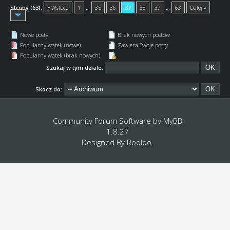
Strony (63):
« Wstecz
1
…
35
36
37
38
39
…
63
Dalej »
Nowe posty
Brak nowych postów
Popularny wątek (nowe)
Zawiera Twoje posty
Popularny wątek (brak nowych)
Szukaj w tym dziale:
Skocz do:
Community Forum Software by
MyBB
1.8.27
Designed By
Rooloo
.