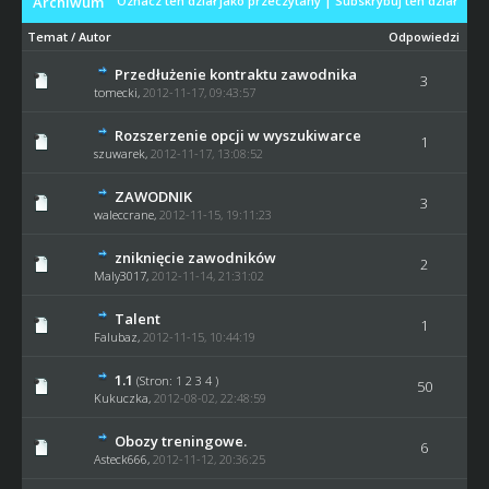
Archiwum
Oznacz ten dział jako przeczytany
|
Subskrybuj ten dział
Temat
/
Autor
Odpowiedzi
Przedłużenie kontraktu zawodnika
3
tomecki
,
2012-11-17, 09:43:57
Rozszerzenie opcji w wyszukiwarce
1
szuwarek
,
2012-11-17, 13:08:52
ZAWODNIK
3
waleccrane
,
2012-11-15, 19:11:23
zniknięcie zawodników
2
Maly3017
,
2012-11-14, 21:31:02
Talent
1
Falubaz
,
2012-11-15, 10:44:19
1.1
(Stron:
1
2
3
4
)
50
Kukuczka,
2012-08-02, 22:48:59
Obozy treningowe.
6
Asteck666,
2012-11-12, 20:36:25