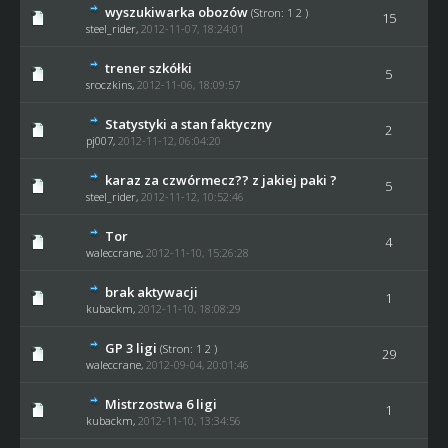
wyszukiwarka obozów
(Stron:
1
2
)
15
steel_rider
,
2012-11-07, 18:24:01
trener szkółki
5
sroczkins
,
2012-11-06, 18:09:57
Statystyki a stan faktyczny
2
pj007
,
2012-11-12, 06:04:20
karaz za czwórmecz?? z jakiej paki ?
5
steel_rider
,
2012-11-12, 10:52:46
Tor
4
waleccrane
,
2012-11-10, 15:26:28
brak aktywacji
1
kubackm
,
2012-11-10, 18:08:29
GP 3 ligi
(Stron:
1
2
)
29
waleccrane
,
2012-09-04, 20:01:46
Mistrzostwa 6 ligi
1
kubackm
,
2012-11-10, 13:34:56