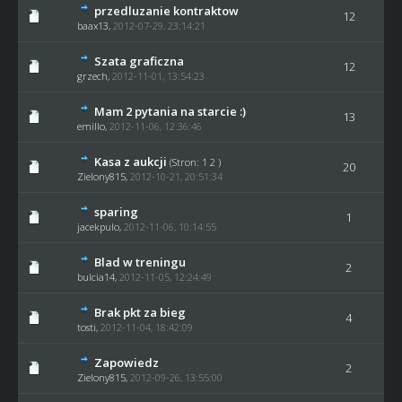
przedluzanie kontraktow
12
baax13
,
2012-07-29, 23:14:21
Szata graficzna
12
grzech
,
2012-11-01, 13:54:23
Mam 2 pytania na starcie :)
13
emillo
,
2012-11-06, 12:36:46
Kasa z aukcji
(Stron:
1
2
)
20
Zielony815
,
2012-10-21, 20:51:34
sparing
1
jacekpulo
,
2012-11-06, 10:14:55
Blad w treningu
2
bulcia14
,
2012-11-05, 12:24:49
Brak pkt za bieg
4
tosti
,
2012-11-04, 18:42:09
Zapowiedz
2
Zielony815
,
2012-09-26, 13:55:00