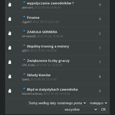
wypożyczanie zawodników ?
9
pedroart
,
2012-10-24, 13:06:31
Finanse
9
Zyga87
,
2012-10-27, 23:21:29
ZAMUŁA SERWERA
2
Mrowka28
,
2012-10-23, 16:39:40
Wspólny trening a motory
1
pj007
,
2012-10-29, 14:18:42
Zwiększenie liczby graczy
7
GM_Kuba
,
2012-09-13, 12:22:57
Składy klanów
8
Speed
,
2012-08-18, 12:11:41
Błąd w statystykach zawodnika
0
MarekAureliusz,
2012-10-28, 14:13:33