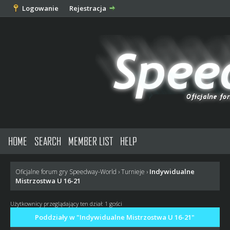
Logowanie
Rejestracja
HOME
SEARCH
MEMBER LIST
HELP
Indywidualne
Oficjalne forum gry Speedway-World
›
Turnieje
›
Mistrzostwa U 16-21
Użytkownicy przeglądający ten dział: 1 gości
Poddziały w "Indywidualne Mistrzostwa U 16-21"