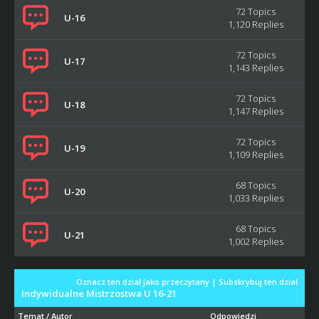
72 Topics
U-16
1,120 Replies
72 Topics
U-17
1,143 Replies
72 Topics
U-18
1,147 Replies
72 Topics
U-19
1,109 Replies
68 Topics
U-20
1,033 Replies
68 Topics
U-21
1,002 Replies
Oznacz ten dział jako przeczytany
|
Subskrybuj ten dział
Indywidualne Mistrzostwa U 16-21
Temat
/
Autor
Odpowiedzi