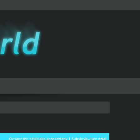
Oznacz ten dział jako przeczytany
|
Subskrybuj ten dział