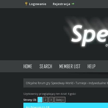
Logowanie
Rejestracja
HOME
SEARCH
MEMBER LIST
HELP
Oficjalne forum gry Speedway-World
›
Turnieje
›
Indywidualne 
Użytkownicy przeglądający ten dział: 4 gości
Strony (3):
1
2
3
Dalej »
Archiwum U-18