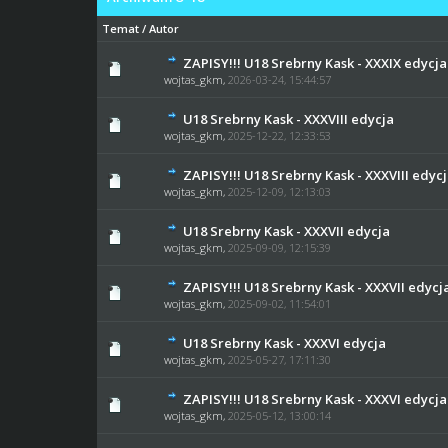
Temat
/
Autor
ZAPISY!!! U18 Srebrny Kask - XXXIX edycja
0 głosów - średnia oce
1
wojtas_gkm
,
2026-03-24, 15:44:57
U18 Srebrny Kask - XXXVIII edycja
0 głosów - średnia oce
1
wojtas_gkm
,
2025-12-22, 12:33:53
ZAPISY!!! U18 Srebrny Kask - XXXVIII edyc
0 głosów - średnia oce
1
wojtas_gkm
,
2025-12-09, 12:13:03
U18 Srebrny Kask - XXXVII edycja
0 głosów - średnia oce
1
wojtas_gkm
,
2025-09-09, 12:15:39
ZAPISY!!! U18 Srebrny Kask - XXXVII edycj
0 głosów - średnia oce
1
wojtas_gkm
,
2025-09-02, 11:54:01
U18 Srebrny Kask - XXXVI edycja
0 głosów - średnia oce
1
wojtas_gkm
,
2025-05-27, 17:11:30
ZAPISY!!! U18 Srebrny Kask - XXXVI edycja
0 głosów - średnia oce
1
wojtas_gkm
,
2025-05-12, 13:00:14