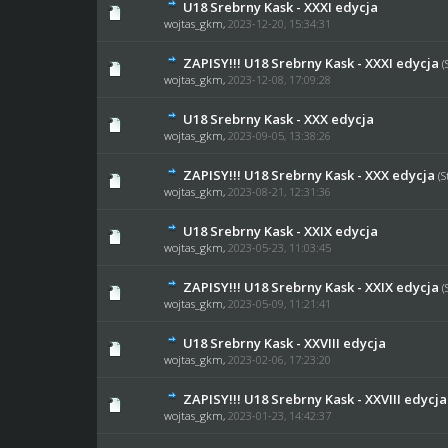
U18 Srebrny Kask - XXXI edycja
0 głosów - średnia oce
1
wojtas_gkm
,
2023-12-20, 15:34:31
ZAPISY!!! U18 Srebrny Kask - XXXI edycja
(
0 głosów - średnia oce
1
wojtas_gkm
,
2023-12-08, 17:09:28
U18 Srebrny Kask - XXX edycja
0 głosów - średnia oce
1
wojtas_gkm
,
2023-09-05, 13:38:26
ZAPISY!!! U18 Srebrny Kask - XXX edycja
(
0 głosów - średnia oce
1
wojtas_gkm
,
2023-08-21, 12:31:36
U18 Srebrny Kask - XXIX edycja
0 głosów - średnia oce
1
wojtas_gkm
,
2023-05-23, 11:03:45
ZAPISY!!! U18 Srebrny Kask - XXIX edycja
(
0 głosów - średnia oce
1
wojtas_gkm
,
2023-05-09, 11:21:41
U18 Srebrny Kask - XXVIII edycja
0 głosów - średnia oce
1
wojtas_gkm
,
2023-02-06, 17:23:20
ZAPISY!!! U18 Srebrny Kask - XXVIII edycja
0 głosów - średnia oce
1
wojtas_gkm
,
2023-01-23, 14:42:37