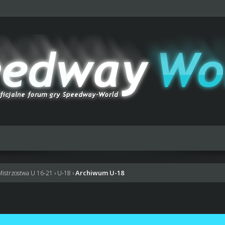
Archiwum U-18
Mistrzostwa U 16-21
›
U-18
›