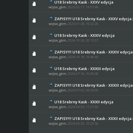
U18 Srebrny Kask - XXXV edycja
0 głosów - średnia oce
1
wojtas_gkm
,
2025-02-17, 19:07:49
ZAPISY!!! U18 Srebrny Kask - XXXV edycja
0 głosów - średnia oce
1
wojtas_gkm
,
2025-01-28, 19:22:26
U18 Srebrny Kask - XXXIV edycja
0 głosów - średnia oce
1
wojtas_gkm
,
2024-10-30, 20:13:37
ZAPISY!!! U18 Srebrny Kask - XXXIV edycja
0 głosów - średnia oce
1
wojtas_gkm
,
2024-10-18, 19:46:45
U18 Srebrny Kask - XXXIII edycja
0 głosów - średnia oce
1
wojtas_gkm
,
2024-07-16, 16:35:40
ZAPISY!!! U18 Srebrny Kask - XXXIII edycja
0 głosów - średnia oce
1
wojtas_gkm
,
2024-07-02, 08:35:00
U18 Srebrny Kask - XXXII edycja
0 głosów - średnia oce
1
wojtas_gkm
,
2024-04-03, 11:27:30
ZAPISY!!! U18 Srebrny Kask - XXXII edycja
0 głosów - średnia oce
1
wojtas_gkm
,
2024-03-20, 10:23:56