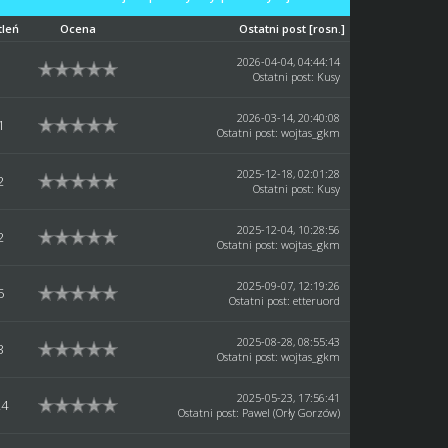
tleń
Ocena
Ostatni post
[
rosn.
]
2026-04-04, 04:44:14
Ostatni post
:
Kusy
2026-03-14, 20:40:08
1
Ostatni post
:
wojtas_gkm
2025-12-18, 02:01:28
2
Ostatni post
:
Kusy
2025-12-04, 10:28:56
2
Ostatni post
:
wojtas_gkm
2025-09-07, 12:19:26
5
Ostatni post
:
etteruord
2025-08-28, 08:55:43
3
Ostatni post
:
wojtas_gkm
2025-05-23, 17:56:41
24
Ostatni post
:
Pawel (Orły Gorzów)