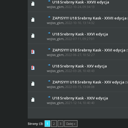
U18 Srebrny Kask - XXVII edycja
0 głosów - średnia oce
1
wojtas_gkm
,
2022-10-24, 09:34:13
ZAPISY!!! U18 Srebrny Kask - XXVII edycja
0 głosów - średnia oce
1
wojtas_gkm
,
2022-10-10, 13:14:32
U18 Srebrny Kask - XXVI edycja
0 głosów - średnia oce
1
wojtas_gkm
,
2022-07-11, 09:27:01
ZAPISY!!! U18 Srebrny Kask - XXVI edycja
(
0 głosów - średnia oce
1
wojtas_gkm
,
2022-06-27, 10:52:27
U18 Srebrny Kask - XXV edycja
0 głosów - średnia oce
1
wojtas_gkm
,
2022-03-28, 10:43:43
ZAPISY!!! U18 Srebrny Kask - XXV edycja
(
0 głosów - średnia oce
1
wojtas_gkm
,
2022-03-15, 13:08:08
U18 Srebrny Kask - XXIV edycja
0 głosów - średnia oce
1
wojtas_gkm
,
2021-12-14, 10:40:40
Strony (3):
1
2
3
Dalej »