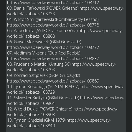
https://www.speedway-world.pl/i,zobacz-108712
03. Daniel Tafiłowski (POWER Gniezno)
https://www.speedway-
world.pl/i,zobacz-108733
04. Wiktor Smugarzewski (Bombardierzy Leszno)
https://www.speedway-world.pl/i,zobacz-108778
05. Aapo Raita (ASTECK Zielona Góra)
https://www.speedway-
world.pl/i,zobacz-108868
06. Gaweł Morzywołek (GKM Grudziądz)
https://www.speedway-world.pl/i,zobacz-108772
07. Vladimirs Vikseris (Club Red Rabbit)
https://www.speedway-world.pl/i,zobacz-108837
08. Prudenzio Mattioli (Ahtung SC)
https://www.speedway-
world.pl/i,zobacz-108793
09. Konrad Sztąberek (GKM Grudziądz)
https://www.speedway-world.pl/i,zobacz-109869
10. Tymon Kosonoga (SC STAL BIAŁCZ)
https://www.speedway-
world.pl/i,zobacz-108729
11. Sylwester Kiełtyka (GKM Grudziądz)
https://www.speedway-
world.pl/i,zobacz-109864
12. Witold Dukiel (POWER Gniezno)
https://www.speedway-
world.pl/i,zobacz-108903
13. Tymon Grądziel (GKM 1979)
https://www.speedway-
world.pl/i,zobacz-108840