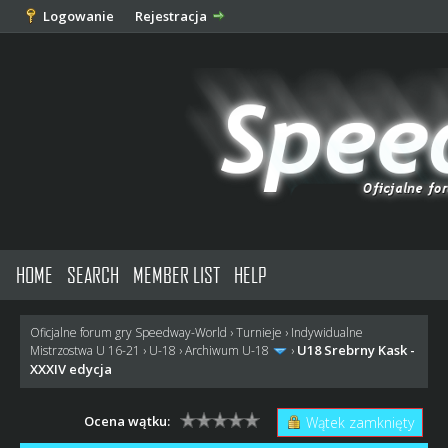
Logowanie
Rejestracja
HOME
SEARCH
MEMBER LIST
HELP
Oficjalne forum gry Speedway-World
›
Turnieje
›
Indywidualne
U18 Srebrny Kask -
Mistrzostwa U 16-21
›
U-18
›
Archiwum U-18
›
XXXIV edycja
Ocena wątku:
Wątek zamknięty