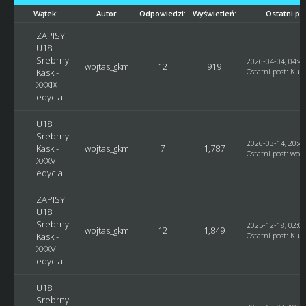
Wątek:
Autor
Odpowiedzi:
Wyświetleń:
Ostatni po
ZAPISY!!!
U18
Srebrny
2026-04-04, 04:4
wojtas_gkm
12
919
Kask -
Ostatni post
:
Kusy
XXXIX
edycja
U18
Srebrny
2026-03-14, 20:4
Kask -
wojtas_gkm
7
1,787
Ostatni post
:
woj
XXXVIII
edycja
ZAPISY!!!
U18
Srebrny
2025-12-18, 02:0
wojtas_gkm
12
1,849
Kask -
Ostatni post
:
Kusy
XXXVIII
edycja
U18
Srebrny