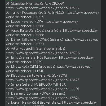
01. Stanisław Niemasz (STAL GORZOW)
https://www.speedway-world.pl/i,zobacz-108712
02. Tymon Kosonoga (SC STAL BIAŁCZ)
https://www.speedway-
world.pl/i,zobacz-108729
03. Lubos Pavelec (ROW)
https://www.speedway-
world.pl/i,zobacz-109566
04. Aapo Raita (ASTECK Zielona Góra)
https://www.speedway-
world.pl/i,zobacz-108868
05. Daniel Tafiłowski (POWER Gniezno)
https://www.speedway-
world.pl/i,zobacz-108733
06. Artur Podsiedlik (Stal-Browar Bialcz)
https://www.speedway-world.pl/i,zobacz-108738
07. Janis Drenin (Stal H69 Rzeszów)
https://www.speedway-
world.pl/i,zobacz-108791
08. Miłosz Róża (GKM Grudziądz)
https://www.speedway-
world.pl/i,zobacz-111540
09. Klaudiusz Santowski (STAL GORZOW)
https://www.speedway-world.pl/i,zobacz-109425
10. Simon Gellard (FC BROWAR WITNICA)
https://www.speedway-world.pl/i,zobacz-111191
11. Deangelo Corona (POWER Gniezno)
https://www.speedway-world.pl/i,zobacz-108874
12. Joakim Nevby (Stal-Browar Bialcz)
https://www.speedway-