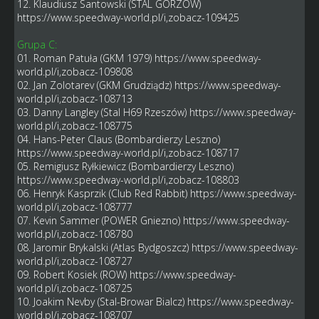
12. Klaudiusz Santowski (STAL GORZOW)
https://www.speedway-world.pl/i,zobacz-109425
Grupa C:
01. Roman Patuła (GKM 1979)
https://www.speedway-
world.pl/i,zobacz-109808
02. Jan Zolotarev (GKM Grudziądz)
https://www.speedway-
world.pl/i,zobacz-108713
03. Danny Langley (Stal H69 Rzeszów)
https://www.speedway-
world.pl/i,zobacz-108775
04. Hans-Peter Claus (Bombardierzy Leszno)
https://www.speedway-world.pl/i,zobacz-108717
05. Remigiusz Ryłkiewicz (Bombardierzy Leszno)
https://www.speedway-world.pl/i,zobacz-108803
06. Henryk Kasprzik (Club Red Rabbit)
https://www.speedway-
world.pl/i,zobacz-108777
07. Kevin Sammer (POWER Gniezno)
https://www.speedway-
world.pl/i,zobacz-108780
08. Jaromir Brykalski (Atlas Bydgoszcz)
https://www.speedway-
world.pl/i,zobacz-108727
09. Robert Kosiek (ROW)
https://www.speedway-
world.pl/i,zobacz-108725
10. Joakim Nevby (Stal-Browar Bialcz)
https://www.speedway-
world.pl/i,zobacz-108707