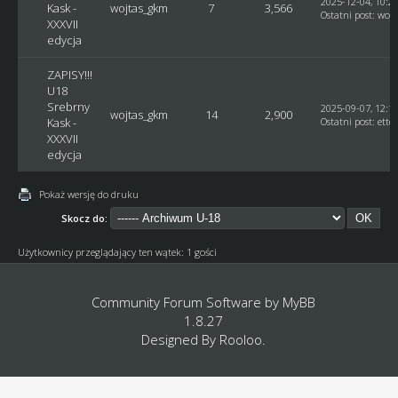
2025-12-04, 10:2
Kask -
wojtas_gkm
7
3,566
Ostatni post
:
woj
XXXVII
edycja
ZAPISY!!!
U18
Srebrny
2025-09-07, 12:1
wojtas_gkm
14
2,900
Kask -
Ostatni post
:
ette
XXXVII
edycja
Pokaż wersję do druku
Skocz do:
Użytkownicy przeglądający ten wątek: 1 gości
Community Forum Software by
MyBB
1.8.27
Designed By
Rooloo
.