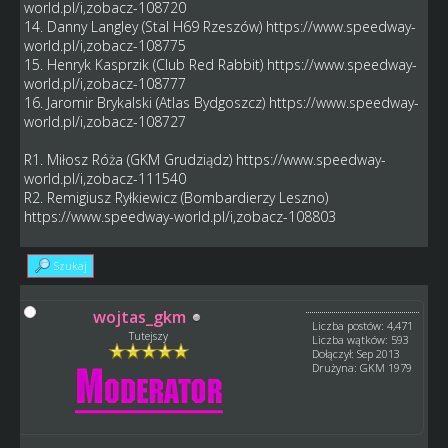
world.pl/i,zobacz-108720
14. Danny Langley (Stal H69 Rzeszów)
https://www.speedway-
world.pl/i,zobacz-108775
15. Henryk Kasprzik (Club Red Rabbit)
https://www.speedway-
world.pl/i,zobacz-108777
16. Jaromir Brykalski (Atlas Bydgoszcz)
https://www.speedway-
world.pl/i,zobacz-108727
R1. Miłosz Róża (GKM Grudziądz)
https://www.speedway-
world.pl/i,zobacz-111540
R2. Remigiusz Ryłkiewicz (Bombardierzy Leszno)
https://www.speedway-world.pl/i,zobacz-108803
Szukaj
wojtas_gkm
Liczba postów: 4,471
Tutejszy
Liczba wątków: 593
Dołączył: Sep 2013
Drużyna: GKM 1979