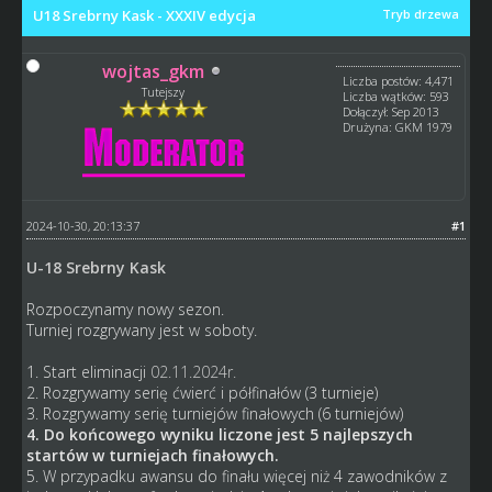
U18 Srebrny Kask - XXXIV edycja
Tryb drzewa
wojtas_gkm
Liczba postów: 4,471
Tutejszy
Liczba wątków: 593
Dołączył: Sep 2013
Drużyna: GKM 1979
2024-10-30, 20:13:37
#1
U-18 Srebrny Kask
Rozpoczynamy nowy sezon.
Turniej rozgrywany jest w soboty.
1. Start eliminacji
02.11.2024r.
2. Rozgrywamy serię ćwierć i półfinałów (3 turnieje)
3. Rozgrywamy serię turniejów finałowych (6 turniejów)
4. Do końcowego wyniku liczone jest 5 najlepszych
startów w turniejach finałowych.
5. W przypadku awansu do finału więcej niż 4 zawodników z