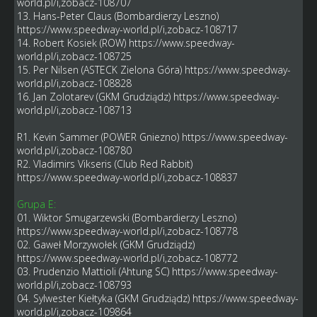
world.pl/i,zobacz-108707
13. Hans-Peter Claus (Bombardierzy Leszno)
https://www.speedway-world.pl/i,zobacz-108717
14. Robert Kosiek (ROW)
https://www.speedway-
world.pl/i,zobacz-108725
15. Per Nilsen (ASTECK Zielona Góra)
https://www.speedway-
world.pl/i,zobacz-108828
16. Jan Zolotarev (GKM Grudziądz)
https://www.speedway-
world.pl/i,zobacz-108713
R1. Kevin Sammer (POWER Gniezno)
https://www.speedway-
world.pl/i,zobacz-108780
R2. Vladimirs Vikseris (Club Red Rabbit)
https://www.speedway-world.pl/i,zobacz-108837
Grupa E:
01. Wiktor Smugarzewski (Bombardierzy Leszno)
https://www.speedway-world.pl/i,zobacz-108778
02. Gaweł Morzywołek (GKM Grudziądz)
https://www.speedway-world.pl/i,zobacz-108772
03. Prudenzio Mattioli (Ahtung SC)
https://www.speedway-
world.pl/i,zobacz-108793
04. Sylwester Kiełtyka (GKM Grudziądz)
https://www.speedway-
world.pl/i,zobacz-109864