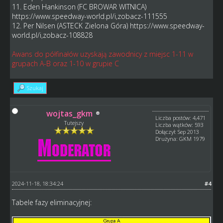
11. Eden Hankinson (FC BROWAR WITNICA)
https://www.speedway-world.pl/i,zobacz-111555
12. Per Nilsen (ASTECK Zielona Góra)
https://www.speedway-
world.pl/i,zobacz-108828
Awans do półfinałów uzyskają zawodnicy z miejsc 1-11 w
grupach A-B oraz 1-10 w grupie C
Szukaj
wojtas_gkm
Liczba postów: 4,471
Tutejszy
Liczba wątków: 593
Dołączył: Sep 2013
Drużyna: GKM 1979
2024-11-18, 18:34:24
#4
Tabele fazy eliminacyjnej: