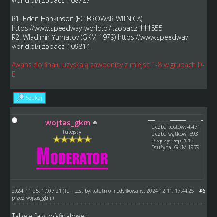
world.pl/i,zobacz-108727
R1. Eden Hankinson (FC BROWAR WITNICA)
https://www.speedway-world.pl/i,zobacz-111555
R2. Wladimir Yumatov (GKM 1979)
https://www.speedway-
world.pl/i,zobacz-109814
Awans do finału uzyskają zawodnicy z miejsc 1-8 w grupach D-
E
Szukaj
wojtas_gkm
Liczba postów: 4,471
Tutejszy
Liczba wątków: 593
Dołączył: Sep 2013
Drużyna: GKM 1979
2024-11-25, 17:07:21
#6
(Ten post był ostatnio modyfikowany: 2024-12-11, 17:44:25
przez
wojtas_gkm
.)
Tabele fazy półfinałowej: