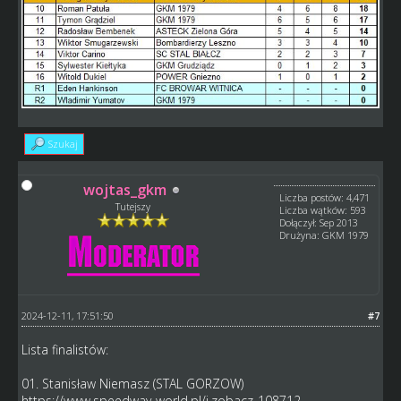
Szukaj
wojtas_gkm
Liczba postów: 4,471
Tutejszy
Liczba wątków: 593
Dołączył: Sep 2013
Drużyna: GKM 1979
2024-12-11, 17:51:50
#7
Lista finalistów:
01. Stanisław Niemasz (STAL GORZOW)
https://www.speedway-world.pl/i,zobacz-108712