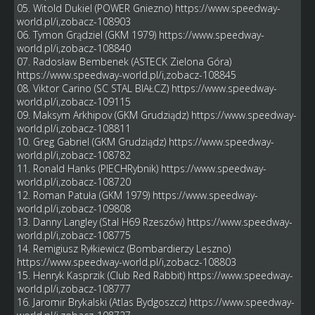
05. Witold Dukiel (POWER Gniezno)
https://www.speedway-
world.pl/i,zobacz-108903
06. Tymon Grądziel (GKM 1979)
https://www.speedway-
world.pl/i,zobacz-108840
07. Radosław Bembenek (ASTECK Zielona Góra)
https://www.speedway-world.pl/i,zobacz-108845
08. Viktor Carino (SC STAL BIAŁCZ)
https://www.speedway-
world.pl/i,zobacz-109115
09. Maksym Arkhipov (GKM Grudziądz)
https://www.speedway-
world.pl/i,zobacz-108811
10. Greg Gabriel (GKM Grudziądz)
https://www.speedway-
world.pl/i,zobacz-108782
11. Ronald Hanks (PIECHRybnik)
https://www.speedway-
world.pl/i,zobacz-108720
12. Roman Patuła (GKM 1979)
https://www.speedway-
world.pl/i,zobacz-109808
13. Danny Langley (Stal H69 Rzeszów)
https://www.speedway-
world.pl/i,zobacz-108775
14. Remigiusz Ryłkiewicz (Bombardierzy Leszno)
https://www.speedway-world.pl/i,zobacz-108803
15. Henryk Kasprzik (Club Red Rabbit)
https://www.speedway-
world.pl/i,zobacz-108777
16. Jaromir Brykalski (Atlas Bydgoszcz)
https://www.speedway-