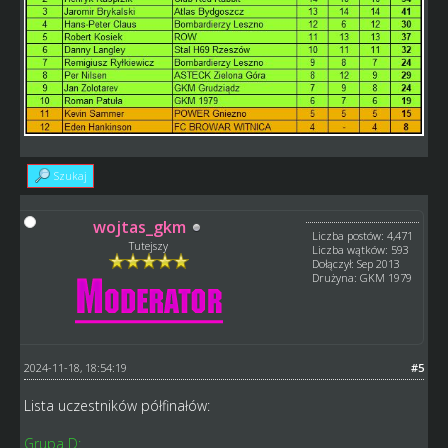
Szukaj
wojtas_gkm
Liczba postów: 4,471
Tutejszy
Liczba wątków: 593
Dołączył: Sep 2013
Drużyna: GKM 1979
2024-11-18, 18:54:19
#5
Lista uczestników półfinałów:
Grupa D: