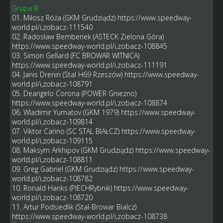
Grupa B:
01. Miłosz Róża (GKM Grudziądz)
https://www.speedway-
world.pl/i,zobacz-111540
02. Radosław Bembenek (ASTECK Zielona Góra)
https://www.speedway-world.pl/i,zobacz-108845
03. Simon Gellard (FC BROWAR WITNICA)
https://www.speedway-world.pl/i,zobacz-111191
04. Janis Drenin (Stal H69 Rzeszów)
https://www.speedway-
world.pl/i,zobacz-108791
05. Deangelo Corona (POWER Gniezno)
https://www.speedway-world.pl/i,zobacz-108874
06. Wladimir Yumatov (GKM 1979)
https://www.speedway-
world.pl/i,zobacz-109814
07. Viktor Carino (SC STAL BIAŁCZ)
https://www.speedway-
world.pl/i,zobacz-109115
08. Maksym Arkhipov (GKM Grudziądz)
https://www.speedway-
world.pl/i,zobacz-108811
09. Greg Gabriel (GKM Grudziądz)
https://www.speedway-
world.pl/i,zobacz-108782
10. Ronald Hanks (PIECHRybnik)
https://www.speedway-
world.pl/i,zobacz-108720
11. Artur Podsiedlik (Stal-Browar Bialcz)
https://www.speedway-world.pl/i,zobacz-108738