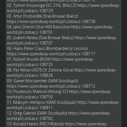
02. Tymon Kosonoga (SC STAL BIAŁCZ)
https://www.speedway-
world.pl/i,zobacz-108729
03. Artur Podsiedlik (Stal-Browar Bialcz)
https://www.speedway-world.pl/i,zobacz-108738
04. Janis Drenin (Stal H69 Rzeszów)
https://www.speedway-
world.pl/i,zobacz-108791
05. Joakim Nevby (Stal-Browar Bialcz)
https://www.speedway-
world.pl/i,zobacz-108707
06. Hans-Peter Claus (Bombardierzy Leszno)
https://www.speedway-world.pl/i,zobacz-108717
07. Robert Kosiek (ROW)
https://www.speedway-
world.pl/i,zobacz-108725
08. Per Nilsen (ASTECK Zielona Góra)
https://www.speedway-
world.pl/i,zobacz-108828
09. Gaweł Morzywołek (GKM Grudziądz)
https://www.speedway-world.pl/i,zobacz-108772
10. Prudenzio Mattioli (Ahtung SC)
https://www.speedway-
world.pl/i,zobacz-108793
11. Maksym Arkhipov (GKM Grudziądz)
https://www.speedway-
world.pl/i,zobacz-108811
12. Greg Gabriel (GKM Grudziądz)
https://www.speedway-
world.pl/i,zobacz-108782
13. Ronald Hanks (PIECHRybnik)
https://www.speedway-