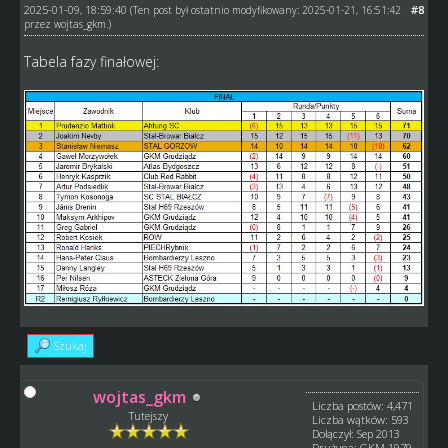
2025-01-09, 18:59:40
#8
(Ten post był ostatnio modyfikowany: 2025-01-21, 16:51:42
przez
wojtas_gkm
.)
Tabela fazy finałowej:
Szukaj
wojtas_gkm
Liczba postów: 4,471
Tutejszy
Liczba wątków: 593
Dołączył: Sep 2013
Drużyna: GKM 1979