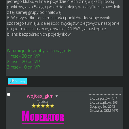
jednego klubu, w finale pojedzie 4-ech z największą ilością
punktów, a za 5-tego pojedzie kolejny w klasyfikacji zawodnik
z tej samej grupy półfinałowej.
6. W przypadku tej samej ilości punktów decyduje wynik
szóstego turnieju, dalej ilość zwycięstw biegowych, następnie
drugie miejsca, trzecie, czwarte, D/U/W/T, a następnie
bilans bezpośrednich pojedynków.
W turnieju do zdobycia są nagrody:
1 msc - 30 dni VIP
2 msc - 20 dni VIP
3 msc - 10 dni VIP
Szukaj
wojtas_gkm
Liczba postów: 4,471
Tutejszy
Liczba wątków: 593
Dołączył: Sep 2013
Drużyna: GKM 1979