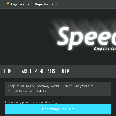
Logowanie
Rejestracja
HOME
SEARCH
MEMBER LIST
HELP
Oficjalne forum gry Speedway-World
›
Turnieje
›
Indywidualne
U-19
Mistrzostwa U 16-21
›
Użytkownicy przeglądający ten dział: 1 gości
Poddziały w "U-19"