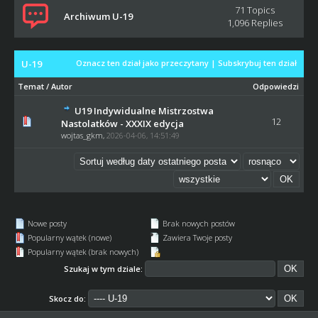
71 Topics
Archiwum U-19
1,096 Replies
U-19
Oznacz ten dział jako przeczytany
|
Subskrybuj ten dział
Temat
/
Autor
Odpowiedzi
U19 Indywidualne Mistrzostwa
12
Nastolatków - XXXIX edycja
wojtas_gkm
,
2026-04-06, 14:51:49
Nowe posty
Brak nowych postów
Popularny wątek (nowe)
Zawiera Twoje posty
Popularny wątek (brak nowych)
Szukaj w tym dziale:
Skocz do: