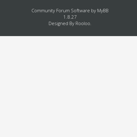
Community Forum Software by
MyBB
1.8.27
Designed By
Rooloo
.