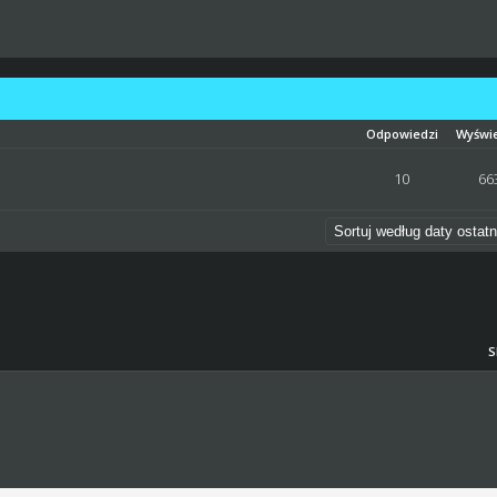
Odpowiedzi
Wyświ
ena: 0 na 5 gwiazdek
1
2
3
4
5
10
66
S