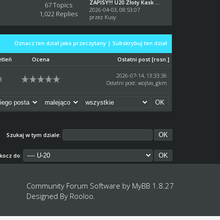
ZAPISY!!! U20 Złoty Kask ...
67 Topics
2026-04-03, 08:53:07
1,022 Replies
przez
Kusy
Oznacz ten dział jako przeczytany
|
Subskrybuj ten dział
etleń
Ocena
Ostatni post
[
rosn.
]
2026-07-14, 13:33:36
3
Ostatni post
:
wojtas_gkm
Szukaj w tym dziale:
kocz do:
Community Forum Software by
MyBB 1.8.27
Designed By
Rooloo
.