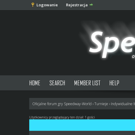
Logowanie
Rejestracja
HOME
SEARCH
MEMBER LIST
HELP
Oficjalne forum gry Speedway-World
›
Turnieje
›
Indywidualne 
Użytkownicy przeglądający ten dział: 1 gości