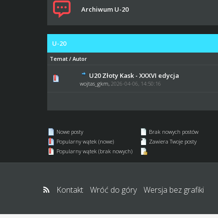
Archiwum U-20
U-20
Temat
/
Autor
U20 Złoty Kask - XXXVI edycja
0 głosów - średnia oc
wojtas_gkm
,
2026-04-06, 14:50:16
Nowe posty
Brak nowych postów
Popularny wątek (nowe)
Zawiera Twoje posty
Popularny wątek (brak nowych)
Kontakt
Wróć do góry
Wersja bez grafiki