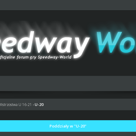
U-20
Mistrzostwa U 16-21
›
Poddziały w "U-20"