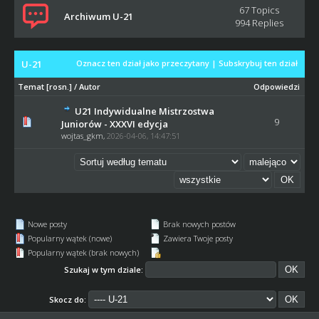
67 Topics
Archiwum U-21
994 Replies
U-21
Oznacz ten dział jako przeczytany
|
Subskrybuj ten dział
Temat
[
rosn.
]
/
Autor
Odpowiedzi
U21 Indywidualne Mistrzostwa
9
Juniorów - XXXVI edycja
wojtas_gkm
,
2026-04-06, 14:47:51
Nowe posty
Brak nowych postów
Popularny wątek (nowe)
Zawiera Twoje posty
Popularny wątek (brak nowych)
Szukaj w tym dziale:
Skocz do: