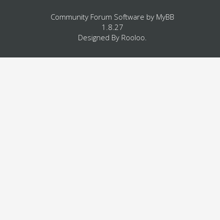
Community Forum Software by
MyBB
1.8.27
Designed By
Rooloo
.