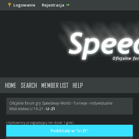
Logowanie
Rejestracja
HOME
SEARCH
MEMBER LIST
HELP
Oficjalne forum gry Speedway-World
›
Turnieje
›
Indywidualne
U-21
Mistrzostwa U 16-21
›
Użytkownicy przeglądający ten dział: 1 gości
Poddziały w "U-21"